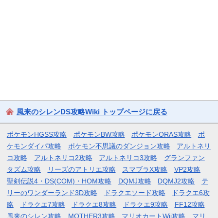
風来のシレンDS攻略Wiki トップページに戻る
ポケモンHGSS攻略
ポケモンBW攻略
ポケモンORAS攻略
ポ
ケモンダイパ攻略
ポケモン不思議のダンジョン攻略
アルトネリ
コ攻略
アルトネリコ2攻略
アルトネリコ3攻略
グランファン
タズム攻略
リーズのアトリエ攻略
スマブラX攻略
VP2攻略
聖剣伝説4・DS(COM)・HOM攻略
DQMJ攻略
DQMJ2攻略
テ
リーのワンダーランド3D攻略
ドラクエソード攻略
ドラクエ6攻
略
ドラクエ7攻略
ドラクエ8攻略
ドラクエ9攻略
FF12攻略
風来のシレン攻略
MOTHER3攻略
マリオカートWii攻略
マリ