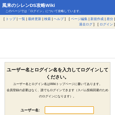
風来のシレンDS攻略Wiki
このページでは「ログイン」について攻略しています。
[
トップ
|
一覧
|
最終更新
|
検索
|
ヘルプ
] [
ページ編集
|
新規作成
|
差分
|
過去ログ
] [
ログイン
]
ユーザー名とログイン名を入力してログインして
ください。
ユーザー名とログイン名はWikiトップページに書いてあります。
会員登録の必要はなく、誰でもログインできます（スパム投稿回避のため
のログインになります）。
ユーザー名: