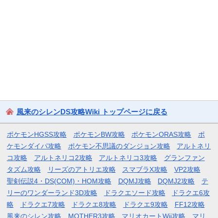
風来のシレンDS攻略Wiki トップページに戻る
ポケモンHGSS攻略
ポケモンBW攻略
ポケモンORAS攻略
ポ
ケモンダイパ攻略
ポケモン不思議のダンジョン攻略
アルトネリ
コ攻略
アルトネリコ2攻略
アルトネリコ3攻略
グランファン
タズム攻略
リーズのアトリエ攻略
スマブラX攻略
VP2攻略
聖剣伝説4・DS(COM)・HOM攻略
DQMJ攻略
DQMJ2攻略
テ
リーのワンダーランド3D攻略
ドラクエソード攻略
ドラクエ6攻
略
ドラクエ7攻略
ドラクエ8攻略
ドラクエ9攻略
FF12攻略
風来のシレン攻略
MOTHER3攻略
マリオカートWii攻略
マリ