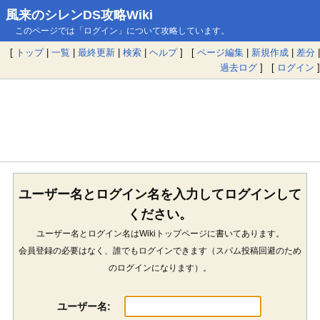
風来のシレンDS攻略Wiki
このページでは「ログイン」について攻略しています。
[
トップ
|
一覧
|
最終更新
|
検索
|
ヘルプ
] [
ページ編集
|
新規作成
|
差分
|
過去ログ
] [
ログイン
]
ユーザー名とログイン名を入力してログインして
ください。
ユーザー名とログイン名はWikiトップページに書いてあります。
会員登録の必要はなく、誰でもログインできます（スパム投稿回避のため
のログインになります）。
ユーザー名: