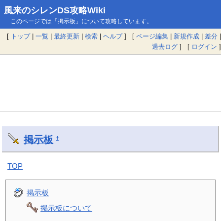
風来のシレンDS攻略Wiki
このページでは「掲示板」について攻略しています。
[
トップ
|
一覧
|
最終更新
|
検索
|
ヘルプ
] [
ページ編集
|
新規作成
|
差分
|
過去ログ
] [
ログイン
]
掲示板
†
TOP
掲示板
掲示板について