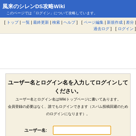
風来のシレンDS攻略Wiki
このページでは「ログイン」について攻略しています。
[
トップ
|
一覧
|
最終更新
|
検索
|
ヘルプ
] [
ページ編集
|
新規作成
|
差分
|
過去ログ
] [
ログイン
]
ユーザー名とログイン名を入力してログインして
ください。
ユーザー名とログイン名はWikiトップページに書いてあります。
会員登録の必要はなく、誰でもログインできます（スパム投稿回避のため
のログインになります）。
ユーザー名: