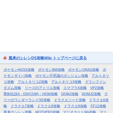
風来のシレンDS攻略Wiki トップページに戻る
ポケモンHGSS攻略
ポケモンBW攻略
ポケモンORAS攻略
ポ
ケモンダイパ攻略
ポケモン不思議のダンジョン攻略
アルトネリ
コ攻略
アルトネリコ2攻略
アルトネリコ3攻略
グランファン
タズム攻略
リーズのアトリエ攻略
スマブラX攻略
VP2攻略
聖剣伝説4・DS(COM)・HOM攻略
DQMJ攻略
DQMJ2攻略
テ
リーのワンダーランド3D攻略
ドラクエソード攻略
ドラクエ6攻
略
ドラクエ7攻略
ドラクエ8攻略
ドラクエ9攻略
FF12攻略
風来のシレン攻略
MOTHER3攻略
マリオカートWii攻略
マリ