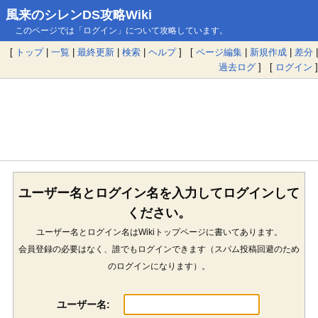
風来のシレンDS攻略Wiki
このページでは「ログイン」について攻略しています。
[
トップ
|
一覧
|
最終更新
|
検索
|
ヘルプ
] [
ページ編集
|
新規作成
|
差分
|
過去ログ
] [
ログイン
]
ユーザー名とログイン名を入力してログインして
ください。
ユーザー名とログイン名はWikiトップページに書いてあります。
会員登録の必要はなく、誰でもログインできます（スパム投稿回避のため
のログインになります）。
ユーザー名: