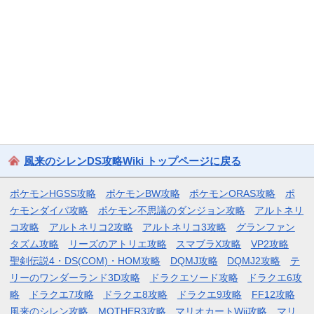
風来のシレンDS攻略Wiki トップページに戻る
ポケモンHGSS攻略
ポケモンBW攻略
ポケモンORAS攻略
ポ
ケモンダイパ攻略
ポケモン不思議のダンジョン攻略
アルトネリ
コ攻略
アルトネリコ2攻略
アルトネリコ3攻略
グランファン
タズム攻略
リーズのアトリエ攻略
スマブラX攻略
VP2攻略
聖剣伝説4・DS(COM)・HOM攻略
DQMJ攻略
DQMJ2攻略
テ
リーのワンダーランド3D攻略
ドラクエソード攻略
ドラクエ6攻
略
ドラクエ7攻略
ドラクエ8攻略
ドラクエ9攻略
FF12攻略
風来のシレン攻略
MOTHER3攻略
マリオカートWii攻略
マリ