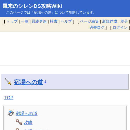
風来のシレンDS攻略Wiki
このページでは「宿場への道」について攻略しています。
[
トップ
|
一覧
|
最終更新
|
検索
|
ヘルプ
] [
ページ編集
|
新規作成
|
差分
|
過去ログ
] [
ログイン
]
宿場への道
†
TOP
宿場への道
攻略