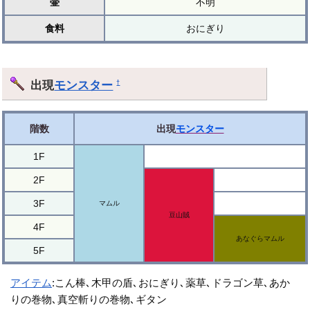
壷
不明
食料
おにぎり
出現
モンスター
†
階数
出現
モンスター
1F
2F
3F
マムル
豆山賊
4F
あなぐらマムル
5F
アイテム
:こん棒､木甲の盾､おにぎり､薬草､ドラゴン草､あか
りの巻物､真空斬りの巻物､ギタン