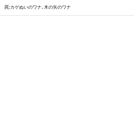
罠:カゲぬいのワナ､木の矢のワナ