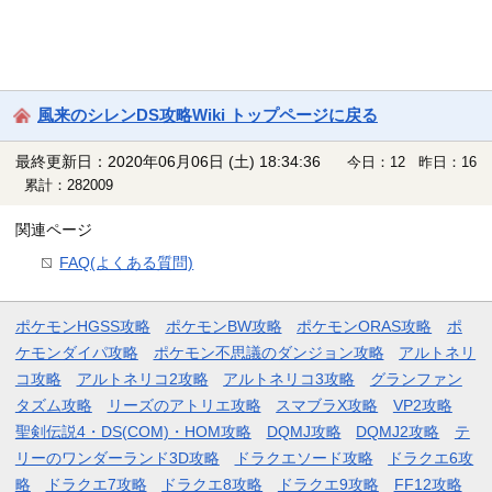
風来のシレンDS攻略Wiki トップページに戻る
最終更新日：2020年06月06日 (土) 18:34:36
今日：12 昨日：16
累計：282009
関連ページ
FAQ(よくある質問)
ポケモンHGSS攻略
ポケモンBW攻略
ポケモンORAS攻略
ポ
ケモンダイパ攻略
ポケモン不思議のダンジョン攻略
アルトネリ
コ攻略
アルトネリコ2攻略
アルトネリコ3攻略
グランファン
タズム攻略
リーズのアトリエ攻略
スマブラX攻略
VP2攻略
聖剣伝説4・DS(COM)・HOM攻略
DQMJ攻略
DQMJ2攻略
テ
リーのワンダーランド3D攻略
ドラクエソード攻略
ドラクエ6攻
略
ドラクエ7攻略
ドラクエ8攻略
ドラクエ9攻略
FF12攻略