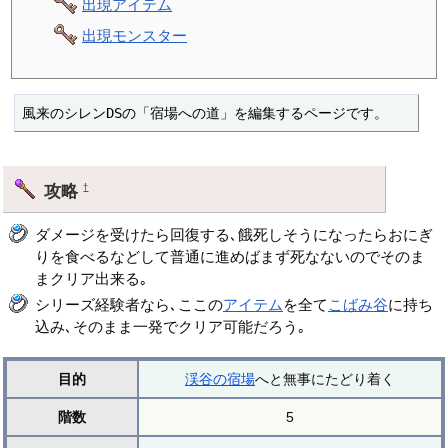
出現アイテム
出現モンスター
風来のシレンDSの「宿場への道」を編集するページです。
攻略
†
ダメージを受けたら回復する､餓死しそうになったらおにぎ
りを食べるなどして普通に進めばまず死なないのでそのま
まクリア出来る｡
シリーズ経験者なら､ここの
アイテム
を全て
こばみ谷
に持ち
込み､そのまま一発でクリア可能だろう｡
目的
渓谷の宿場
へと無事にたどり着く
階数
5