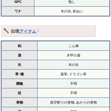
NPC
無し
ワナ
木の矢､影ぬい
出現
アイテム
†
剣
こん棒
盾
木甲の盾
矢
木の矢
草･種
薬草､ドラゴン草
腕輪
不明
杖
不明
巻物
真空斬りの巻物､あかりの巻物