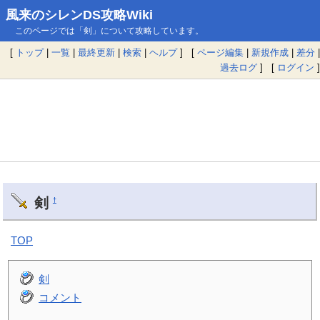
風来のシレンDS攻略Wiki
このページでは「剣」について攻略しています。
[
トップ
|
一覧
|
最終更新
|
検索
|
ヘルプ
] [
ページ編集
|
新規作成
|
差分
|
過去ログ
] [
ログイン
]
剣
†
TOP
剣
コメント