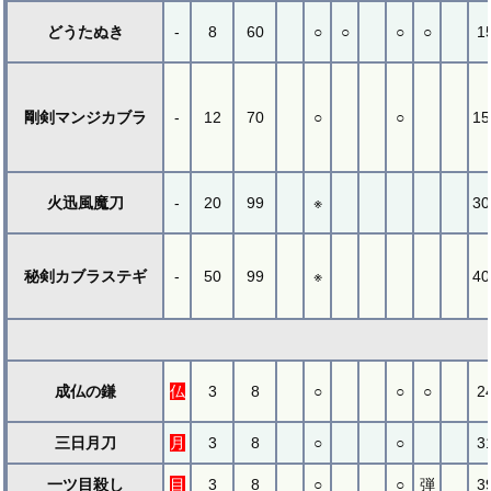
どうたぬき
-
8
60
○
○
○
○
1
剛剣マンジカブラ
-
12
70
○
○
15
火迅風魔刀
-
20
99
※
30
秘剣カブラステギ
-
50
99
※
40
成仏の鎌
仏
3
8
○
○
○
2
三日月刀
月
3
8
○
○
3
一ツ目殺し
目
3
8
○
○
弾
3