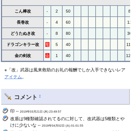
こん棒改
-
2
50
8
長巻改
-
4
60
1
どうたぬき改
-
8
80
3
ドラゴンキラー改
竜
5
40
11
金の剣改
金
1
40
12
※「改」武器は風来救助のお礼の報酬でしか入手できないレア
アイテム
。
コメント
†
印 --
2019年03月21日 (木) 23:49:57
改盾は9種類確認されてるのに対して、改武器は5種類とや
けに少ないな --
2019年04月02日 (火) 01:01:55