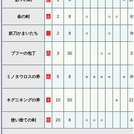
金の剣
金
2
8
○
○
○
6
妖刀かまいたち
三
2
8
○
○
9
ブフーの包丁
肉
3
30
○
○
3
ミノタウロスの斧
会
5
8
※
※
※
※
※
8
キグニキングの斧
キ
10
50
※
22
使い捨ての剣
捨
20
8
○
○
○
4