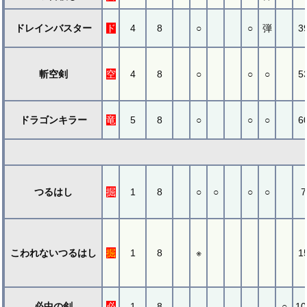
ドレインバスター
ド
4
8
○
○
弾
3
斬空剣
空
4
8
○
○
○
5
ドラゴンキラー
竜
5
8
○
○
○
6
つるはし
掘
1
8
○
○
○
○
7
こわれないつるはし
掘
1
8
※
1
必中の剣
必
1
8
○
10