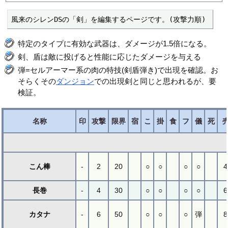
風来のシレンDSの「剣」を編集するページです。(攻撃力順)
特定のタイプに有効な武器は、ダメージが1.5倍になる。
剣、盾は敵に投げると性能に応じたダメージを与える
弾=セルアーマー系の肉の特技(剣盾弾き)で出現を確認。お
そらくその
ダンジョン
での出現剣と同じと思われるが、要
検証。
名称
印
攻撃
限界
宿
こ
掛
食
フ
儀
死
こん棒
-
2
20
○
○
○
○
4
長巻
-
4
30
○
○
○
○
6
カタナ
-
6
50
○
○
○
弾
8