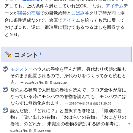
アしても、上の条件を満たしていればOK。 なお、
アイテム
デ
ータが
渓谷の宿場
での目覚め時と
こばみ谷
クリア時が同じ場
合に条件達成なので、倉庫で
アイテム
を拾っても元に戻して
おけばＯＫ。逆に、鍛冶屋に預けてあるつるはしを回収する
とＮＧ。
コメント
†
モンスター
ハウスの巻物を読んだ際、身代わり状態の敵も
そのまま配置されるので、身代わりをつくってから読むと
吉。 --
2019年04月07日 (日) 23:19:39
店のある状態で大部屋の巻物を読んで、フロア全体が店に
なっている時にモンハウの巻物を読んでも、モンハウには
ならずに無効化されます。 --
2019年04月07日 (日) 23:20:09
読んだ後、「どれに？」と選択する巻物は、「識別の巻
物」「吸い出しの巻物」「おはらいの巻物」「おにぎりの
巻物」のどれか。 未識別の巻物を識別する際の参考に。 --
2
019年04月07日 (日) 23:57:58