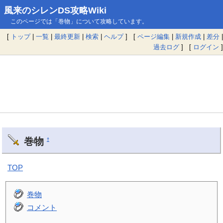
風来のシレンDS攻略Wiki
このページでは「巻物」について攻略しています。
[
トップ
|
一覧
|
最終更新
|
検索
|
ヘルプ
] [
ページ編集
|
新規作成
|
差分
|
過去ログ
] [
ログイン
]
巻物
†
TOP
巻物
コメント