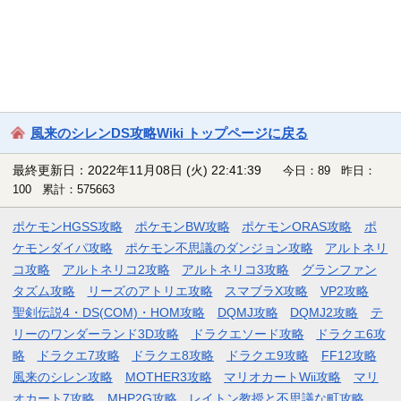
風来のシレンDS攻略Wiki トップページに戻る
最終更新日：2022年11月08日 (火) 22:41:39
今日：89 昨日：
100 累計：575663
ポケモンHGSS攻略
ポケモンBW攻略
ポケモンORAS攻略
ポ
ケモンダイパ攻略
ポケモン不思議のダンジョン攻略
アルトネリ
コ攻略
アルトネリコ2攻略
アルトネリコ3攻略
グランファン
タズム攻略
リーズのアトリエ攻略
スマブラX攻略
VP2攻略
聖剣伝説4・DS(COM)・HOM攻略
DQMJ攻略
DQMJ2攻略
テ
リーのワンダーランド3D攻略
ドラクエソード攻略
ドラクエ6攻
略
ドラクエ7攻略
ドラクエ8攻略
ドラクエ9攻略
FF12攻略
風来のシレン攻略
MOTHER3攻略
マリオカートWii攻略
マリ
オカート7攻略
MHP2G攻略
レイトン教授と不思議な町攻略