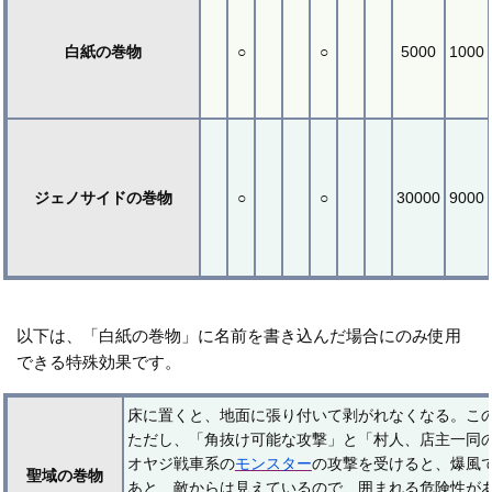
白紙の巻物
○
○
5000
1000
ジェノサイドの巻物
○
○
30000
9000
以下は、「白紙の巻物」に名前を書き込んだ場合にのみ使用
できる特殊効果です。
床に置くと、地面に張り付いて剥がれなくなる。こ
ただし、「角抜け可能な攻撃」と「村人、店主一同
オヤジ戦車系の
モンスター
の攻撃を受けると、爆風
聖域の巻物
あと、敵からは見えているので、囲まれる危険性が