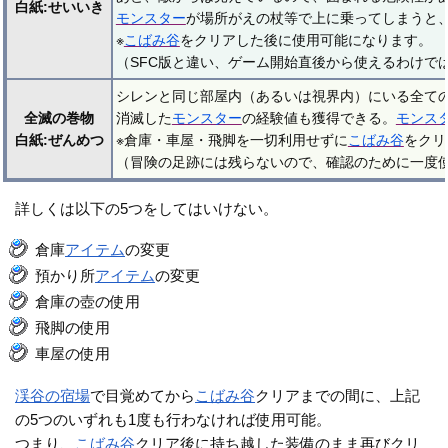
白紙:せいいき
モンスター
が場所がえの杖等で上に乗ってしまうと
※
こばみ谷
をクリアした後に使用可能になります。
（SFC版と違い、ゲーム開始直後から使えるわけで
シレンと同じ部屋内（あるいは視界内）にいる全て
全滅の巻物
消滅した
モンスター
の経験値も獲得できる。
モンス
白紙:ぜんめつ
※倉庫・車屋・飛脚を一切利用せずに
こばみ谷
をクリ
（冒険の足跡には残らないので、確認のために一度
詳しくは以下の5つをしてはいけない。
倉庫
アイテム
の変更
預かり所
アイテム
の変更
倉庫の壺の使用
飛脚の使用
車屋の使用
渓谷の宿場
で目覚めてから
こばみ谷
クリアまでの間に、上記
の5つのいずれも1度も行わなければ使用可能。
つまり、
こばみ谷
クリア後に持ち越した装備のまま再びクリ