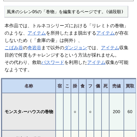
風来のシレンDSの「巻物」を編集するページです。(値段順)
本作品では、トルネコシリーズにおける「リレミトの巻物」
のような、
アイテム
を所持したまま脱出する
アイテム
が存在
しないため（「倉庫の壷」は例外）、
こばみ谷
の
奇岩谷
まで以外の
ダンジョン
では、
アイテム
収集
目的で何度もチャレンジするという方法が採れません。
その代わり、救助
パスワード
を利用した
アイテム
収集が可能
なようです。
名称
宿
こ
掛
食
フ
儀
死
売値
買取
モンスタ-ーハウスの巻物
○
○
200
60