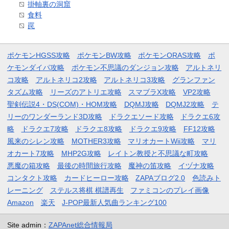
掛軸裏の洞窟
食料
罠
ポケモンHGSS攻略
ポケモンBW攻略
ポケモンORAS攻略
ポ
ケモンダイパ攻略
ポケモン不思議のダンジョン攻略
アルトネリ
コ攻略
アルトネリコ2攻略
アルトネリコ3攻略
グランファン
タズム攻略
リーズのアトリエ攻略
スマブラX攻略
VP2攻略
聖剣伝説4・DS(COM)・HOM攻略
DQMJ攻略
DQMJ2攻略
テ
リーのワンダーランド3D攻略
ドラクエソード攻略
ドラクエ6攻
略
ドラクエ7攻略
ドラクエ8攻略
ドラクエ9攻略
FF12攻略
風来のシレン攻略
MOTHER3攻略
マリオカートWii攻略
マリ
オカート7攻略
MHP2G攻略
レイトン教授と不思議な町攻略
悪魔の箱攻略
最後の時間旅行攻略
魔神の笛攻略
イヅナ攻略
コンタクト攻略
カードヒーロー攻略
ZAPAブログ2.0
色読みト
レーニング
ステルス将棋 棋譜再生
ファミコンのプレイ画像
Amazon
楽天
J-POP最新人気曲ランキング100
Site admin：
ZAPAnet総合情報局