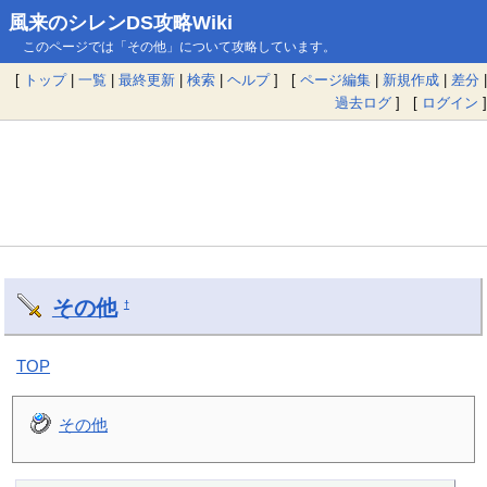
風来のシレンDS攻略Wiki
このページでは「その他」について攻略しています。
[
トップ
|
一覧
|
最終更新
|
検索
|
ヘルプ
] [
ページ編集
|
新規作成
|
差分
|
過去ログ
] [
ログイン
]
その他
†
TOP
その他