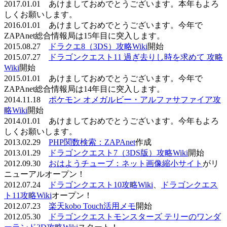
2017.01.01 あけましておめでとうございます。本年もよろ
しくお願いします。
2016.01.01 あけましておめでとうございます。今年で
ZAPAnet総合情報局は15年目に突入します。
2015.08.27
ドラクエ8（3DS）攻略Wiki
開始
2015.07.27
ドラゴンクエスト11 過ぎ去りし時を求めて 攻略
Wiki
開始
2015.01.01 あけましておめでとうございます。今年で
ZAPAnet総合情報局は14年目に突入します。
2014.11.18
ポケモン オメガルビー・アルファサファイア攻
略Wiki
開始
2014.01.01 あけましておめでとうございます。今年もよろ
しくお願いします。
2013.02.29
PHP関数検索：ZAPAnet
作成
2013.01.29
ドラゴンクエスト7（3DS版）攻略Wiki
開始
2012.09.30
おはようチューブ：ネット画像縮小サイト
がリ
ニューアルオープン！
2012.07.24
ドラゴンクエスト10攻略Wiki
、
ドラゴンクエス
ト11攻略Wiki
オープン！
2012.07.23
楽天kobo Touch活用メモ
開始
2012.05.30
ドラゴンクエストモンスターズ テリーのワンダ