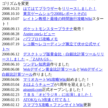
ゴリズムを変更
2008.10.23
はてはてブラウザー
を
リリースしました！
2008.10.10
東京ゲームショウ2008レポートその1
2008.10.07
レイトン教授と最後の時間旅行攻略Wiki
スター
ト！
2008.09.13
ポケットモンスタープラチナ
発売！
2008.08.28
Aspire oneレビュー
2008.07.24
パワプロ15攻略メモ
2008.07.19
レコ腕〜レコーディング腕立て伏せ公式サイ
ト〜
2008.06.12
デスクトップ版黄金比・白銀比計算ツールリリ
ースしました
→
「ZAPA GS」
2008.06.10
ツンデレ知恵袋
作りました
2008.06.08
Webデザイン黄金比計算ツール
と
Webデザイン
白銀比計算ツール
作りました
2008.04.06
マリオカートWii攻略Wiki
始めました！
2008.03.04
おはようチューブ
が1周年を迎えました！
2008.02.26
airappli.com
正式オープンしました！
2008.02.23
ＴＢＳ「オビラジＲ」に出演しました！
2008.02.15
ATOKなら3倍速く打てる！
2008.02.12
スマブラX攻略＋ファンサイトWiki
更新