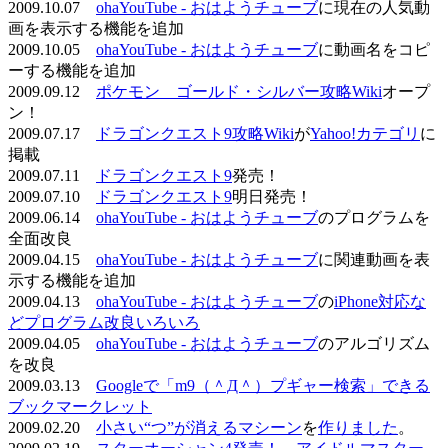
2009.10.07
ohaYouTube - おはようチューブ
に現在の人気動
画を表示する機能を追加
2009.10.05
ohaYouTube - おはようチューブ
に動画名をコピ
ーする機能を追加
2009.09.12
ポケモン ゴールド・シルバー攻略Wiki
オープ
ン！
2009.07.17
ドラゴンクエスト9攻略Wiki
が
Yahoo!カテゴリ
に
掲載
2009.07.11
ドラゴンクエスト9
発売！
2009.07.10
ドラゴンクエスト9
明日発売！
2009.06.14
ohaYouTube - おはようチューブ
のプログラムを
全面改良
2009.04.15
ohaYouTube - おはようチューブ
に関連動画を表
示する機能を追加
2009.04.13
ohaYouTube - おはようチューブ
の
iPhone対応な
どプログラム改良いろいろ
2009.04.05
ohaYouTube - おはようチューブ
のアルゴリズム
を改良
2009.03.13
Googleで「m9（＾Д＾）プギャー検索」できる
ブックマークレット
2009.02.20
小さい“つ”が消えるマシーン
を
作りました
。