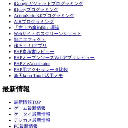
iGoogleガジェットプログラミング
jQueryプログラミング
ActionScript3.0プログラミング
AIRプログラミング
「左上の魔術師」理論
Webサイトのスクリーンショット
顔にエフェクト
作ろう！iアプリ
PHP参考書レビュー
PHPオープンソースWebアプリレビュー
PHPとeAccelerator
PHP用アクセラレータ比較
楽天kobo Touch活用メモ
最新情報
最新情報TOP
ゲーム最新情報
ケータイ最新情報
デジカメ最新情報
PC最新情報