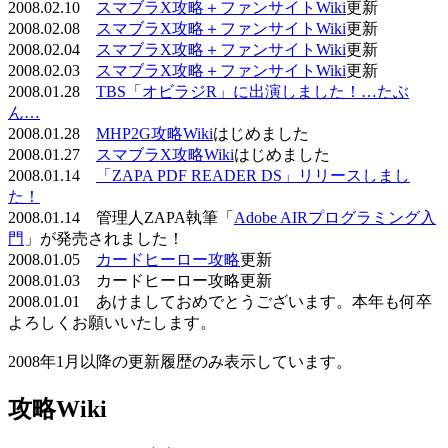
2008.02.10
スマブラX攻略＋ファンサイトWiki
更新
2008.02.08
スマブラX攻略＋ファンサイトWiki
更新
2008.02.04
スマブラX攻略＋ファンサイトWiki
更新
2008.02.03
スマブラX攻略＋ファンサイトWiki
更新
2008.01.28
TBS「オビラジR」に出演しました！…たぶ
ん…
2008.01.28
MHP2G攻略Wiki
はじめました
2008.01.27
スマブラX攻略Wiki
はじめました
2008.01.14
「ZAPA PDF READER DS」リリースしまし
た！
2008.01.14 管理人ZAPA執筆「
Adobe AIRプログラミング入
門
」が発売されました！
2008.01.05
カードヒーロー攻略
更新
2008.01.03 カードヒーロー攻略更新
2008.01.01 あけましておめでとうございます。本年も何卒
よろしくお願いいたします。
2008年1月以降の更新履歴のみ表示しています。
攻略Wiki