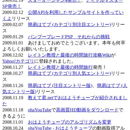
2009.02.19
スターオーシャン4発売！
、
アイドルマスター
SP発売！
2009.02.12
公開APIを利用したサンプルサイトを作ってい
くよ
リリース
2009.02.07
簡易はてブ (カテゴリ別注目エントリー)
リリー
ス
2009.01.29
バンブーブレードPSP それからの挑戦
2009.01.01 あけましておめでとうございます。本年も何卒
よろしくお願いいたします。
2008.12.02
レイトン教授と最後の時間旅行攻略Wiki
が
Yahoo!カテゴリ
に登録されました。
2008.11.27
レイトン教授と最後の時間旅行
発売！
2008.10.27
簡易はてブ (カテゴリ別人気エントリー)
リリー
ス
2008.11.26
簡易はてブ (注目エントリー版)
、
簡易はてブ (人
気エントリー版)
リリース
2008.11.19
教えて君.netでおはようチューブが紹介されまし
た
2008.11.18
ohaYouTube
で
高画質HD動画をダウンロード
で
きるように
2008.11.01
おはようチューブのアルゴリズムを変更
2008.10.24
ohaYouTube - おはようチューブ
の動画取得アル