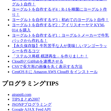
グルト自作！
ヨーグルトを自作するぞ4：R-1を種菌にヨーグルト作
り！
ヨーグルトを自作するぞ3：初めてのヨーグルト自作！
ヨーグルトを自作するぞ2：アイリスオーヤマ KYM-
014 を購入
ヨーグルトを自作するぞ1：ヨーグルトメーカーで牛乳
パックから作れる！
【永久保存版】牛乳苦手な人が美味しいマンゴーラッ
シーを作るコツ
「ステルス将棋 棋譜再生」を作りました！
Cloud9とGitHubを連携させる
CSSで長方形の画像を丸く表示する方法
CentOS 8 に Amazon AWS Cloud9 をインストール
プログラミングTIPS
airappli.com
TIPSまとめ2007
JSONPプログラミング
Google AJAX Feed API