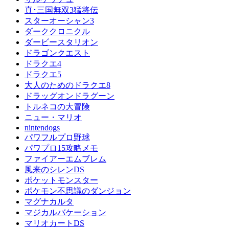
真･三国無双3猛将伝
スターオーシャン3
ダーククロニクル
ダービースタリオン
ドラゴンクエスト
ドラクエ4
ドラクエ5
大人のためのドラクエ8
ドラッグオンドラグーン
トルネコの大冒険
ニュー・マリオ
nintendogs
パワフルプロ野球
パワプロ15攻略メモ
ファイアーエムブレム
風来のシレンDS
ポケットモンスター
ポケモン不思議のダンジョン
マグナカルタ
マジカルバケーション
マリオカートDS