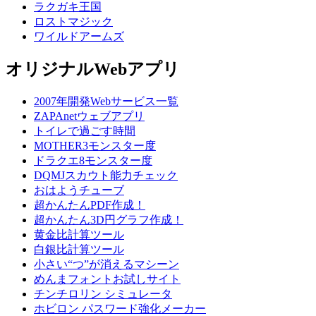
ラクガキ王国
ロストマジック
ワイルドアームズ
オリジナルWebアプリ
2007年開発Webサービス一覧
ZAPAnetウェブアプリ
トイレで過ごす時間
MOTHER3モンスター度
ドラクエ8モンスター度
DQMJスカウト能力チェック
おはようチューブ
超かんたんPDF作成！
超かんたん3D円グラフ作成！
黄金比計算ツール
白銀比計算ツール
小さい“つ”が消えるマシーン
めんまフォントお試しサイト
チンチロリン シミュレータ
ホビロン パスワード強化メーカー