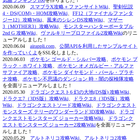
気曲ランキング100
を作りました！
2020.06.09
スマブラX攻略＋ファンサイトWiki
、
聖剣伝説
4・DS(COM)・HOM攻略Wiki
、
FF12（ファイナルファンタ
ジー12）攻略Wiki
、
風来のシレンDS攻略Wiki
、
マザー
3（MOTHER3）攻略Wiki
、
モンスターハンターポータブル
2nd G 攻略Wiki
、
ヴァルキリープロファイル2攻略Wiki
のリニ
ューアルしました！
2020.06.04
airappli.com
、
公開APIを利用したサンプルサイト
を作っていくよ
をSSL化しました。
2020.06.03
ポケモン ゴールド・シルバー攻略
、
ポケモン ブ
ラック・ホワイト攻略
、
ポケモン オメガルビー・アルファ
サファイア攻略
、
ポケモン ダイヤモンド・パール・プラチ
ナ攻略
、
ポケモン不思議のダンジョン 時・闇の探検隊攻略
を全面リニューアルしました！
2020.05.30
ドラゴンクエスト6 幻の大地(DS版) 攻略Wiki
、
ドラクエ7（3DS版）攻略Wiki
、
ドラクエ8（3DS版）攻略
Wiki
、
ドラゴンクエストソード攻略Wiki
、
ドラゴンクエスト
モンスターズ テリーのワンダーランド3D攻略Wiki
、
ドラゴ
ンクエストモンスターズ ジョーカー攻略Wiki
、
ドラゴンク
エストモンスターズ ジョーカー2攻略Wiki
を全面リニューア
ルしました！
2020.05.29
アルトネリコ攻略Wiki
、
アルトネリコ2攻略