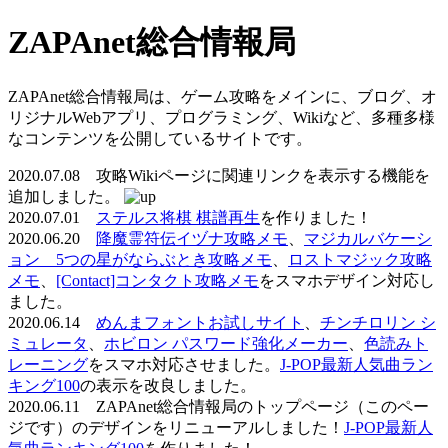
ZAPAnet総合情報局
ZAPAnet総合情報局は、ゲーム攻略をメインに、ブログ、オ
リジナルWebアプリ、プログラミング、Wikiなど、多種多様
なコンテンツを公開しているサイトです。
2020.07.08 攻略Wikiページに関連リンクを表示する機能を
追加しました。
2020.07.01
ステルス将棋 棋譜再生
を作りました！
2020.06.20
降魔霊符伝イヅナ攻略メモ
、
マジカルバケーシ
ョン 5つの星がならぶとき攻略メモ
、
ロストマジック攻略
メモ
、
[Contact]コンタクト攻略メモ
をスマホデザイン対応し
ました。
2020.06.14
めんまフォントお試しサイト
、
チンチロリン シ
ミュレータ
、
ホビロン パスワード強化メーカー
、
色読みト
レーニング
をスマホ対応させました。
J-POP最新人気曲ラン
キング100
の表示を改良しました。
2020.06.11 ZAPAnet総合情報局のトップページ（このペー
ジです）のデザインをリニューアルしました！
J-POP最新人