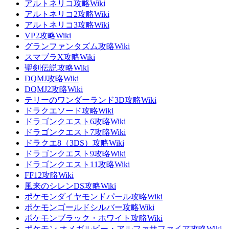
アルトネリコ攻略Wiki
アルトネリコ2攻略Wiki
アルトネリコ3攻略Wiki
VP2攻略Wiki
グランファンタズム攻略Wiki
スマブラX攻略Wiki
聖剣伝説攻略Wiki
DQMJ攻略Wiki
DQMJ2攻略Wiki
テリーのワンダーランド3D攻略Wiki
ドラクエソード攻略Wiki
ドラゴンクエスト6攻略Wiki
ドラゴンクエスト7攻略Wiki
ドラクエ8（3DS）攻略Wiki
ドラゴンクエスト9攻略Wiki
ドラゴンクエスト11攻略Wiki
FF12攻略Wiki
風来のシレンDS攻略Wiki
ポケモンダイヤモンドパール攻略Wiki
ポケモンゴールドシルバー攻略Wiki
ポケモンブラック・ホワイト攻略Wiki
ポケモン オメガルビー・アルファサファイア攻略Wiki