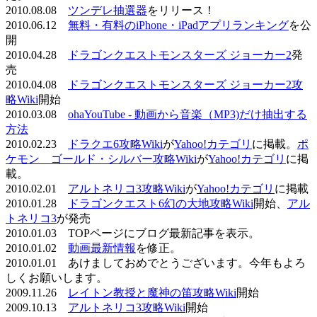
2010.08.08
ツンデレ抽選器
をリリース！
2010.06.12
無料・有料のiPhone・iPadアプリランキング
を公
開
2010.04.28
ドラゴンクエストモンスターズ ジョーカー2
発
売
2010.04.08
ドラゴンクエストモンスターズ ジョーカー2攻
略Wiki
開始
2010.03.08
ohaYouTube - 動画から音楽（MP3)だけ抽出する
方法
2010.02.23
ドラクエ6攻略Wiki
が
Yahoo!カテゴリ
に掲載。
ポ
ケモン ゴールド・シルバー攻略Wiki
が
Yahoo!カテゴリ
に掲
載。
2010.02.01
アルトネリコ3攻略Wiki
が
Yahoo!カテゴリ
に掲載
2010.01.28
ドラゴンクエスト6幻の大地攻略Wiki
開始、
アル
トネリコ3
が発売
2010.01.03 TOPページにブログ最新記事を表示。
2010.01.02
動画最新情報
を修正。
2010.01.01 あけましておめでとうございます。今年もよろ
しくお願いします。
2009.11.26
レイトン教授と魔神の笛攻略Wiki
開始
2009.10.13
アルトネリコ3攻略Wiki
開始