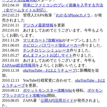
ーランド3D攻略Wiki
スタート！
2012.04.10
簡単にファミコンのプレイ画像を入手する方法
（全ゲームタイトル対応）
2012.02.23 管理人ZAPA執筆「
わかる!iPhoneカメラ
」が発
売されました
2012.01.11
デジカメ最新情報
を更新
2012.01.01 あけましておめでとうございます。今年もよろ
しくお願いします。
2011.11.29
マリオカート7攻略Wiki
がオープンしました！
2011.06.03
ホビロン パスワード強化メーカー
作りました。
2011.06.01
チンチロリン シミュレータ
作りました。
2011.05.27
めんまフォントお試しサイト
作りました。
2011.01.01 あけましておめでとうございます。今年も
ZAPAnet総合情報局
をよろしくお願いいたします。
2010.12.18
ohaYouTube - おはようチューブ
に新機能を追
加。
2010.12.13 YouTube仕様変更に合わせて、
ohaYouTube - おは
ようチューブ
を更新。
2010.09.13
ポケットモンスター攻略Wiki
を移転。
ポケモン
ブラックホワイト攻略Wiki
開始。
2010.08.05 ZAPA著「
公開API活用ガイド
が発売されまし
た。