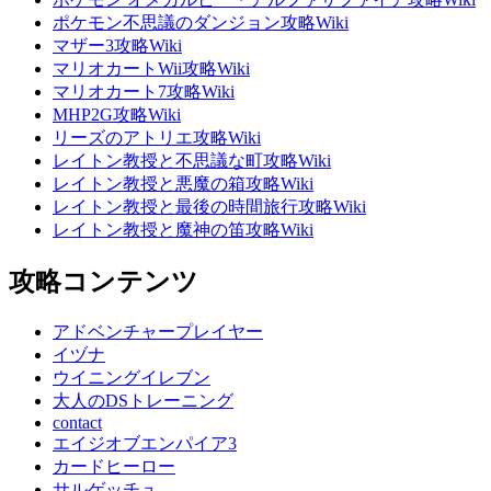
ポケモン不思議のダンジョン攻略Wiki
マザー3攻略Wiki
マリオカートWii攻略Wiki
マリオカート7攻略Wiki
MHP2G攻略Wiki
リーズのアトリエ攻略Wiki
レイトン教授と不思議な町攻略Wiki
レイトン教授と悪魔の箱攻略Wiki
レイトン教授と最後の時間旅行攻略Wiki
レイトン教授と魔神の笛攻略Wiki
攻略コンテンツ
アドベンチャープレイヤー
イヅナ
ウイニングイレブン
大人のDSトレーニング
contact
エイジオブエンパイア3
カードヒーロー
サルゲッチュ