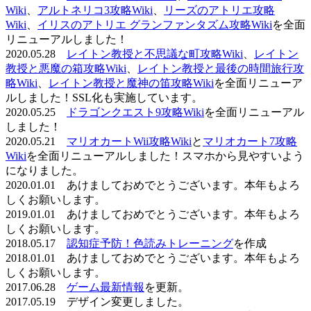
Wiki
、
アルトネリコ3攻略Wiki
、
リーズのアトリエ攻略
Wiki
、
イリスのアトリエ グランファンタズム攻略Wiki
を全面
リニューアルしました！
2020.05.28
レイトン教授と不思議な町攻略Wiki
、
レイトン
教授と悪魔の箱攻略Wiki
、
レイトン教授と最後の時間旅行攻
略Wiki
、
レイトン教授と魔神の笛攻略Wiki
を全面リニューア
ルしました！SSL化も実施しています。
2020.05.25
ドラゴンクエスト9攻略Wiki
を全面リニューアル
しました！
2020.05.21
マリオカートWii攻略Wiki
と
マリオカート7攻略
Wiki
を全面リニューアルしました！スマホから見やすいよう
になりました。
2020.01.01 あけましておめでとうございます。本年もよろ
しくお願いします。
2019.01.01 あけましておめでとうございます。本年もよろ
しくお願いします。
2018.05.17
認知症予防！色読みトレーニング
を作成
2018.01.01 あけましておめでとうございます。本年もよろ
しくお願いします。
2017.06.28
ゲーム最新情報
を更新。
2017.05.19 デザイン変更しました。