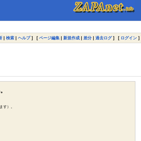
新
|
検索
|
ヘルプ
] [
ページ編集
|
新規作成
|
差分
|
過去ログ
] [
ログイン
]
い。
ます）。