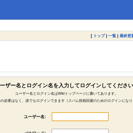
[
トップ
|
一覧
|
最終更
ーザー名とログイン名を入力してログインしてくださ
ユーザー名とログイン名はWikiトップページに書いてあります。
録の必要はなく、誰でもログインできます（スパム投稿回避のためのログインになり
ユーザー名: