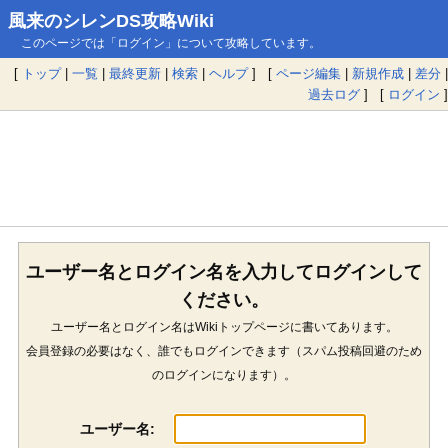
風来のシレンDS攻略Wiki
このページでは「ログイン」について攻略しています。
[
トップ
|
一覧
|
最終更新
|
検索
|
ヘルプ
] [
ページ編集
|
新規作成
|
差分
|
過去ログ
] [
ログイン
]
ユーザー名とログイン名を入力してログインして
ください。
ユーザー名とログイン名はWikiトップページに書いてあります。
会員登録の必要はなく、誰でもログインできます（スパム投稿回避のため
のログインになります）。
ユーザー名: