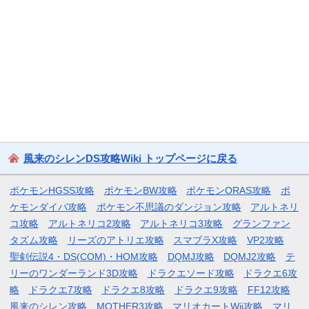
風来のシレンDS攻略Wiki トップページに戻る
ポケモンHGSS攻略
ポケモンBW攻略
ポケモンORAS攻略
ポ
ケモンダイパ攻略
ポケモン不思議のダンジョン攻略
アルトネリ
コ攻略
アルトネリコ2攻略
アルトネリコ3攻略
グランファン
タズム攻略
リーズのアトリエ攻略
スマブラX攻略
VP2攻略
聖剣伝説4・DS(COM)・HOM攻略
DQMJ攻略
DQMJ2攻略
テ
リーのワンダーランド3D攻略
ドラクエソード攻略
ドラクエ6攻
略
ドラクエ7攻略
ドラクエ8攻略
ドラクエ9攻略
FF12攻略
風来のシレン攻略
MOTHER3攻略
マリオカートWii攻略
マリ