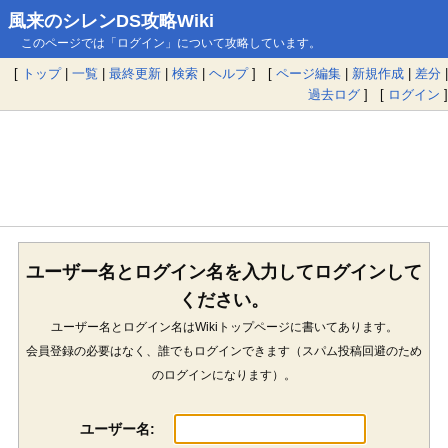
風来のシレンDS攻略Wiki
このページでは「ログイン」について攻略しています。
[
トップ
|
一覧
|
最終更新
|
検索
|
ヘルプ
] [
ページ編集
|
新規作成
|
差分
|
過去ログ
] [
ログイン
]
ユーザー名とログイン名を入力してログインして
ください。
ユーザー名とログイン名はWikiトップページに書いてあります。
会員登録の必要はなく、誰でもログインできます（スパム投稿回避のため
のログインになります）。
ユーザー名: