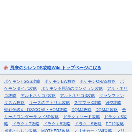
風来のシレンDS攻略Wiki トップページに戻る
ポケモンHGSS攻略
ポケモンBW攻略
ポケモンORAS攻略
ポ
ケモンダイパ攻略
ポケモン不思議のダンジョン攻略
アルトネリ
コ攻略
アルトネリコ2攻略
アルトネリコ3攻略
グランファン
タズム攻略
リーズのアトリエ攻略
スマブラX攻略
VP2攻略
聖剣伝説4・DS(COM)・HOM攻略
DQMJ攻略
DQMJ2攻略
テ
リーのワンダーランド3D攻略
ドラクエソード攻略
ドラクエ6攻
略
ドラクエ7攻略
ドラクエ8攻略
ドラクエ9攻略
FF12攻略
風来のシレン攻略
MOTHER3攻略
マリオカートWii攻略
マリ