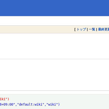
[
トップ
|
一覧
|
最終更
iki")
8+09:00","default:wiki","wiki")