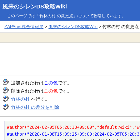
風来のシレンDS攻略Wiki
このページでは「竹林の村 の変更点」について攻略しています。
ZAPAnet総合情報局
>
風来のシレンDS攻略Wiki
> 竹林の村 の変更点
追加された行は
この色
です。
削除された行は
この色
です。
竹林の村
へ行く。
竹林の村 の差分を削除
#author("2024-02-05T05:20:38+09:00","default:wiki","w
#author("2026-01-08T15:39:25+09:00;2024-02-05T05:20:3