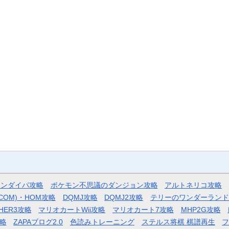
モンダイパ攻略
ポケモン不思議のダンジョン攻略
アルトネリコ攻略
COM)・HOM攻略
DQMJ攻略
DQMJ2攻略
テリーのワンダーランド
HER3攻略
マリオカートWii攻略
マリオカート7攻略
MHP2G攻略
略
ZAPAブログ2.0
色読みトレーニング
ステルス将棋 棋譜再生