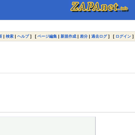
新
|
検索
|
ヘルプ
] [
ページ編集
|
新規作成
|
差分
|
過去ログ
] [
ログイン
]