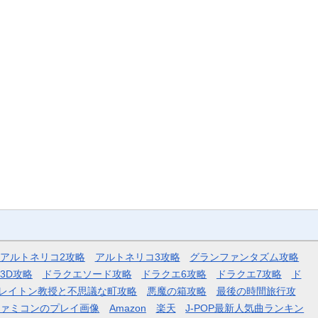
アルトネリコ2攻略
アルトネリコ3攻略
グランファンタズム攻略
3D攻略
ドラクエソード攻略
ドラクエ6攻略
ドラクエ7攻略
ド
レイトン教授と不思議な町攻略
悪魔の箱攻略
最後の時間旅行攻
ファミコンのプレイ画像
Amazon
楽天
J-POP最新人気曲ランキン