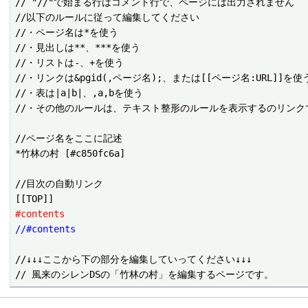
// "//"で始まる行はコメント行で、ページには出力されません

//以下のルールに従って編集してください

//・ページ名は*を使う

//・見出しは**、***を使う

//・リストは-、+を使う

//・リンクは&pgid(,ページ名);、または[[ページ名:URL]]を使う
//・表は|a|b|、,a,bを使う

//・その他のルールは、テキスト整形のルールを表示するのリンクで
//ページ名をここに記述

*竹林の村 [#c850fc6a]

//目次の自動リンク

#contents
//#contents
//↓↓↓ここから下の部分を編集していってください↓↓↓
