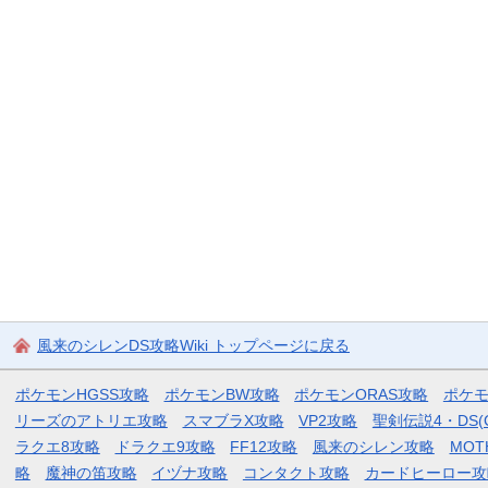
風来のシレンDS攻略Wiki トップページに戻る
ポケモンHGSS攻略
ポケモンBW攻略
ポケモンORAS攻略
ポケ
リーズのアトリエ攻略
スマブラX攻略
VP2攻略
聖剣伝説4・DS(
ラクエ8攻略
ドラクエ9攻略
FF12攻略
風来のシレン攻略
MOT
略
魔神の笛攻略
イヅナ攻略
コンタクト攻略
カードヒーロー攻