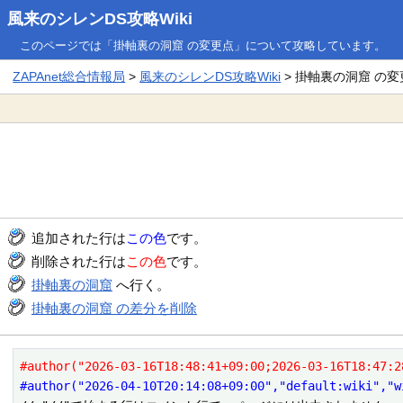
風来のシレンDS攻略Wiki
このページでは「掛軸裏の洞窟 の変更点」について攻略しています。
ZAPAnet総合情報局
>
風来のシレンDS攻略Wiki
> 掛軸裏の洞窟 の変
追加された行は
この色
です。
削除された行は
この色
です。
掛軸裏の洞窟
へ行く。
掛軸裏の洞窟 の差分を削除
#author("2026-03-16T18:48:41+09:00;2026-03-16T18:47:2
#author("2026-04-10T20:14:08+09:00","default:wiki","w