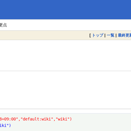
更点
[
トップ
|
一覧
|
最終更
8+09:00","default:wiki","wiki")
iki")