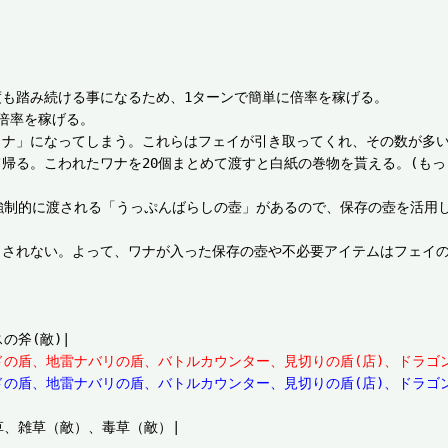
も踏み続ける事になるため、1ターンで簡単に倍率を稼げる。

倍率を稼げる。

ワナ」になってしまう。これらはフェイが引き取ってくれ、その数が多い
帰る。こわれたワナを20個まとめて渡すと白紙の巻物を貰える。(も
強制的に渡される「うっぷんばらしの壺」があるので、保存の壺を活用
トされない。よって、ワナが入った保存の壺や不必要アイテムはフェイ
ドの盾、地雷ナバリの盾、バトルカウンター、見切りの盾(店)、ドラゴン
の盾、地雷ナバリの盾、バトルカウンター、見切りの盾(店)、ドラゴン
、雑草（敵）、毒草（敵）|
