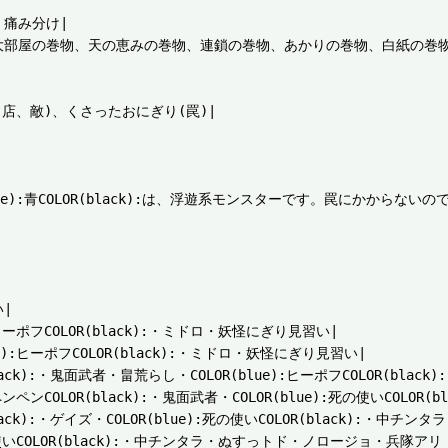
痛み分け|

、大部屋の巻物、天の恵みの巻物、連鎖の巻物、あかりの巻物、白紙の巻
店、敵)、くさったおにぎり(罠)|

e):青COLOR(black):は、浮遊系モンスターです。罠にかからないの


ーポフCOLOR(black):・ミドロ・妖怪にぎり見習い|

:ヒーポフCOLOR(black):・ミドロ・妖怪にぎり見習い|

ck):・鬼面武者・畠荒らし・COLOR(blue):ヒーポフCOLOR(black)
ンCOLOR(black):・鬼面武者・COLOR(blue):死の使いCOLOR
ack):・ゲイズ・COLOR(blue):死の使いCOLOR(black):・中チ
使いCOLOR(black):・中チンタラ・ぬすっトド・ノロージョ・兵隊アリ