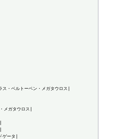
ムラス・ベルトーベン・メガタウロス|

):・メガタウロス|





ドゲータ|
