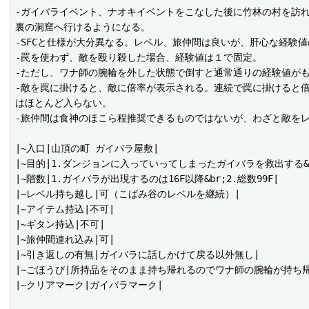
-ガイバライベント、ナオキイベントをこなした後に竹林の村を訪
裏の洞窟へ行けるようになる。

-SFCと仕様が大分異なる。レベル、旅仲間は良いが、肝心な経験
-罠を使わず、敵を殴り殺した場合、経験値は１で固定。

-ただし、ワナ師の腕輪を外した状態で倒すと通常通りの経験値がも
-敵を罠に掛けると、敵に倍率が表示される。連続で罠に掛けると
はほとんど入らない。

-旅仲間は食神のほこら程推奨できるものではないが、わざと敵をレ
|~入口|山頂の町 ガイバラ屋敷|

|~目的|1.ダンジョンに入っていってしまったガイバラを救出する&br;
|~階数|1.ガイバラが出現するのは16F以降&br;2.総数99F|

|~レベル持ち越し|可（こばみ谷のレベルを継続）|

|~アイテム持込|不可|

|~ギタン持込|不可|

|~旅仲間連れ込み|可|

|~引き返しの有無|ガイバラに話しかけて戻る以外無し|

|~ごほうび|所持品をそのまま持ち帰れるのでワナ師の腕輪が持ち帰
|~クリアマーク|ガイバラマーク|
