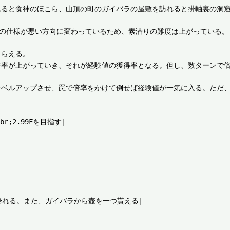
れると食神のほこら、山頂の町のガイバラの屋敷を訪れると掛軸裏の洞
値の仕様が悪い方向に変わっているため、素潜りの難度は上がっている。

らえる。

倍率が上がっていき、それが経験値の獲得率となる。但し、数ターンで
ベルアップさせ、罠で倍率をかけて倒せば経験値が一気に入る。ただ、
2.99Fを目指す|

れる。また、ガイバラから壺を一つ貰える|
