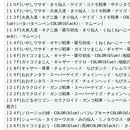
|１０F|いやしウサギ・きり仙人・ゲイズ・コドモ戦車・中チンタラ・ノロー
|１１F|いやしウサギ・火炎入道・きり仙人・コドモ戦車・ゲイズ・デブータ
|１２F|火炎入道・キグニ族・きり仙人・ゲイズ・コドモ戦車・COLOR(blu
lue):パタパタペンペンCOLOR(black):・マムーン|

|１３F|火炎入道・キグニ族・吸引幼虫・きり仙人・くねくねハニー・セルアー
ack):・マムーン|

|１４F|いやしウサギ・オヤジ戦車・吸引幼虫・くねくねハニー・ゲ
|１５F|いやしウサギ・オヤジ戦車・ガイコツまじん・ギャザー・吸引幼虫
|１６F|ガイコツまじん・ギャザー・吸引幼虫・COLOR(blue):地
|１７F|ガイコツまじん・ギャザー・ゲドロ・COLOR(blue):地獄
|１８F|ギャザー・将軍・チェインヘッド・ちびタンク・ドレムラス
|１９F|おおチンタラ・スーパーゲイズ・チェインヘッド・ちびタ
|２０F|おおチンタラ・スーパーゲイズ・チェインヘッド・ちびタ
|２１F|カラクロイド・ガンコ戦車・スーパーゲイズ・シューベル
|２２F|カラクロイド・ガンコ戦車・スーパーゲイズ・チェインヘ
|２３F|おどるポリゴン・カラクロイド・ガンコ戦車・シューベル・ノロ
親方|

|２４F|ノロージョの姉・COLOR(blue):パコレプキーナCOLOR(
|２５F|シューベル・タイガーウホホ・みの仙人・ミノタウロス・妖
|２６F|ガイコツまおう・COLOR(blue):死神COLOR(black):・