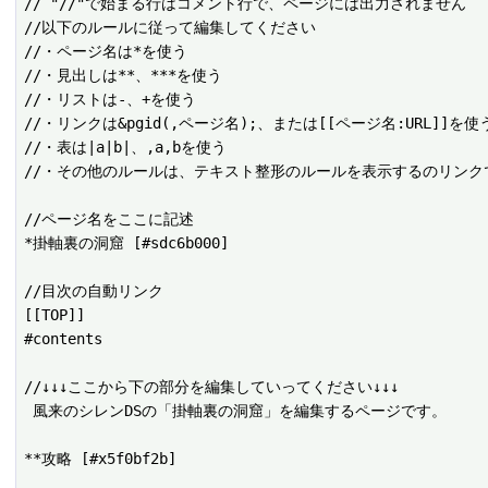
// "//"で始まる行はコメント行で、ページには出力されません

//以下のルールに従って編集してください

//・ページ名は*を使う

//・見出しは**、***を使う

//・リストは-、+を使う

//・リンクは&pgid(,ページ名);、または[[ページ名:URL]]を使う
//・表は|a|b|、,a,bを使う

//・その他のルールは、テキスト整形のルールを表示するのリンクで
//ページ名をここに記述

*掛軸裏の洞窟 [#sdc6b000]

//目次の自動リンク

[[TOP]]

#contents

//↓↓↓ここから下の部分を編集していってください↓↓↓

 風来のシレンDSの「掛軸裏の洞窟」を編集するページです。

**攻略 [#x5f0bf2b]
