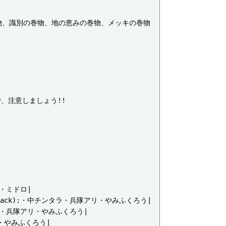
物、識別の巻物、地の恵みの巻物、メッキの巻物
で、注意しましょう!!

:・ミドロ|

(black):・中チンタラ・兵隊アリ・やみふくろう|

ンタラ・兵隊アリ・やみふくろう|

・やみふくろう|
