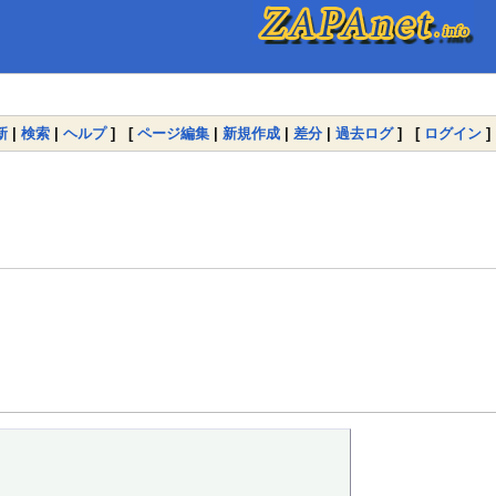
新
|
検索
|
ヘルプ
] [
ページ編集
|
新規作成
|
差分
|
過去ログ
] [
ログイン
]