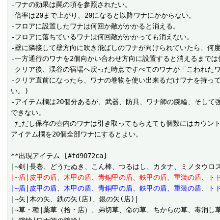
-ワナの効果は罠の項を参照されたい。

-倍率は20まで上がり、20になると以降ワナにかからない。

-フロアに設置したワナは何回か敵がかかると消える。

-フロアに落ちているワナは何回敵がかかっても消えない。

-壁に隣接して壁方向に吹き飛ばしのワナが向けられていたら、何度
-一方通行のワナを2個向かい合わせ方向に設置すると消えるまでは
-クリア後、渓谷の宿場へ戻った時点ですべてのワナが「こわれた
-クリア直前になったら、ワナの巻物を使い出来るだけワナを持って
い。)

-アイテム欄は20個分あるが、武器、防具、ワナ師の腕輪、そして
できない。

-ただし保存の壺内のワナは引き取ってもらえても個数にはカウン
アイテム欄を20個全部ワナにするとよい。

**出現アイテム [#fd9072ca]

|~盾|皮甲の盾、木甲の盾、青銅甲の盾、鉄甲の盾、重装の盾、ト
|~盾|皮甲の盾、木甲の盾、青銅甲の盾、鉄甲の盾、重装の盾、トド
|~矢|木の矢、鉄の矢(店)、銀の矢(店)|

|~草・種|薬草（拾・店）、弟切草、命の草、ちからの草、毒消し草