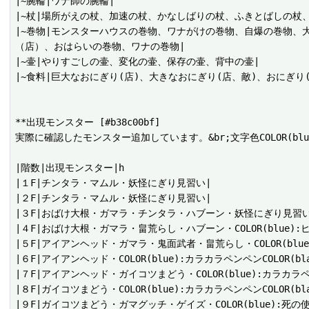
|~腕輪|ワナ師の腕輪|

|~杖|場所がえの杖、加速の杖、かなしばりの杖、ふきとばしの杖、
|~巻物|モンスターハウスの巻物、ワナがけの巻物、自爆の巻物
（店）、おはらいの巻物、ワナの巻物|

|~壷|やりすごしの壷、変化の壷、保存の壷、背中の壷|

|~食料|巨大なおにぎり(店)、大きなおにぎり(店、敵)、おにぎり(
**出現モンスター [#b38c00bf]

実際に確認したモンスター追加しています。&br;文字色COLOR(blu
|階数|出現モンスター|h

|１F|チンタラ・マムル・妖怪にぎり見習い|

|２F|チンタラ・マムル・妖怪にぎり見習い|

|３F|おばけ大根・ガマラ・チンタラ・ハブーン・妖怪にぎり見習い|
|４F|おばけ大根・ガマラ・畠荒らし・ハブーン・COLOR(blue):ヒ
|５F|アイアンヘッド・ガマラ・鬼面武者・畠荒らし・COLOR(blue)
|６F|アイアンヘッド・COLOR(blue):カラカラペンペンCOLOR(bla
|７F|アイアンヘッド・ガイコツまどう・COLOR(blue):カラカラペンペ
|８F|ガイコツまどう・COLOR(blue):カラカラペンペンCOLOR(bl
|９F|ガイコツまどう・ガマグッチ・ゲイズ・COLOR(blue):死の