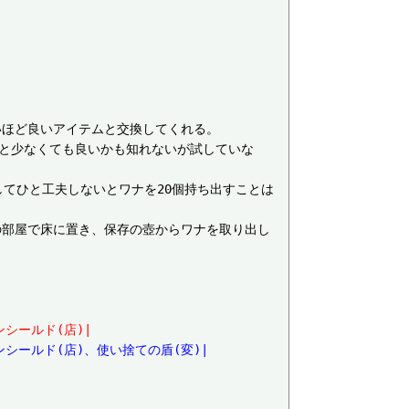
ほど良いアイテムと交換してくれる。

っと少なくても良いかも知れないが試していな
してひと工夫しないとワナを20個持ち出すことは
の部屋で床に置き、保存の壺からワナを取り出し
シールド(店)|
シールド(店)、使い捨ての盾(変)|