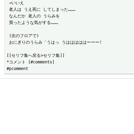
 →いいえ

 老人は うえ死に してしまった………

 なんだか 老人の うらみを

 買ったような気がする………

 (次のフロアで)

 おにぎりのうらみ「うはっ うはははははーーー!

[[セリフ集へ戻る>セリフ集]]

*コメント [#comments]
