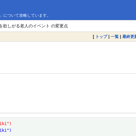
点」について攻略しています。
りを欲しがる老人のイベント の変更点
[
トップ
|
一覧
|
最終更
iki")
iki")