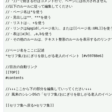
// "//"で始まる行はコメント行で、ページには出力されません

//以下のルールに従って編集してください

//・ページ名は*を使う

//・見出しは**、***を使う

//・リストは-、+を使う

//・リンクは&pgid(,ページ名);、または[[ページ名:URL]]を使う
//・表は|a|b|、,a,bを使う

//・その他のルールは、テキスト整形のルールを表示するのリンクで
//ページ名をここに記述

*セリフ集/おにぎりを欲しがる老人のイベント [#v59788e6]

//目次の自動リンク

[[TOP]]

#contents

//↓↓↓ここから下の部分を編集していってください↓↓↓

// 風来のシレンDSの「セリフ集/おにぎりを欲しがる老人のイベ
[[セリフ集へ戻る>セリフ集]]
