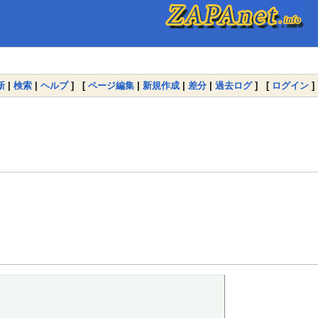
新
|
検索
|
ヘルプ
] [
ページ編集
|
新規作成
|
差分
|
過去ログ
] [
ログイン
]