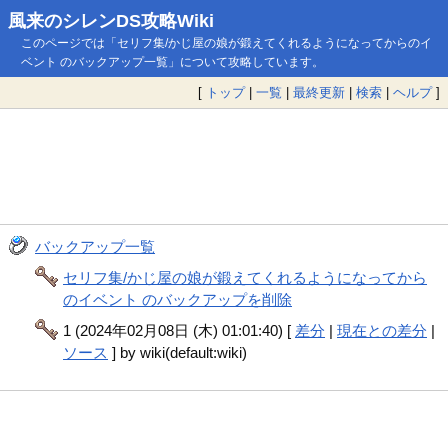
風来のシレンDS攻略Wiki
このページでは「セリフ集/かじ屋の娘が鍛えてくれるようになってからのイ
ベント のバックアップ一覧」について攻略しています。
[
トップ
|
一覧
|
最終更新
|
検索
|
ヘルプ
]
バックアップ一覧
セリフ集/かじ屋の娘が鍛えてくれるようになってから
のイベント のバックアップを削除
1 (2024年02月08日 (木) 01:01:40) [
差分
|
現在との差分
|
ソース
] by wiki(default:wiki)