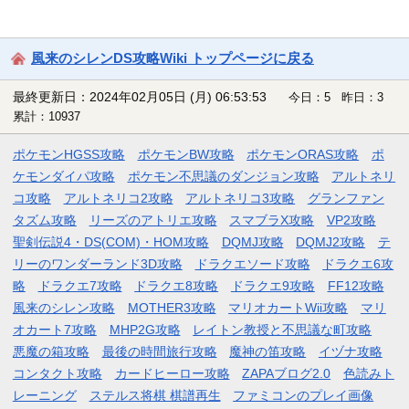
風来のシレンDS攻略Wiki トップページに戻る
最終更新日：2024年02月05日 (月) 06:53:53
今日：5 昨日：3
累計：10937
ポケモンHGSS攻略
ポケモンBW攻略
ポケモンORAS攻略
ポ
ケモンダイパ攻略
ポケモン不思議のダンジョン攻略
アルトネリ
コ攻略
アルトネリコ2攻略
アルトネリコ3攻略
グランファン
タズム攻略
リーズのアトリエ攻略
スマブラX攻略
VP2攻略
聖剣伝説4・DS(COM)・HOM攻略
DQMJ攻略
DQMJ2攻略
テ
リーのワンダーランド3D攻略
ドラクエソード攻略
ドラクエ6攻
略
ドラクエ7攻略
ドラクエ8攻略
ドラクエ9攻略
FF12攻略
風来のシレン攻略
MOTHER3攻略
マリオカートWii攻略
マリ
オカート7攻略
MHP2G攻略
レイトン教授と不思議な町攻略
悪魔の箱攻略
最後の時間旅行攻略
魔神の笛攻略
イヅナ攻略
コンタクト攻略
カードヒーロー攻略
ZAPAブログ2.0
色読みト
レーニング
ステルス将棋 棋譜再生
ファミコンのプレイ画像