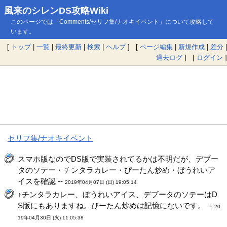
風来のシレンDS攻略Wiki
このページでは「Comments/セリフ集/ナオキイベント」について攻略して
います。
[
トップ
|
一覧
|
最終更新
|
検索
|
ヘルプ
] [
ページ編集
|
新規作成
|
差分
|
過去ログ
] [
ログイン
]
セリフ集/ナオキイベント
スマホ版なのでDS版で実装されてるかは不明だが、デブー
タのソテー・チンタラカレー・ぴーたん炒め・ぼうれいア
イスを確認 --
2019年04月07日 (日) 19:05:14
↑チンタラカレー、ぼうれいアイス、デブータのソテーはD
S版にもありますね。ぴーたん炒めは記憶にないです。 --
20
19年04月30日 (火) 11:05:38