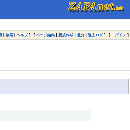
新
|
検索
|
ヘルプ
] [
ページ編集
|
新規作成
|
差分
|
過去ログ
] [
ログイン
]