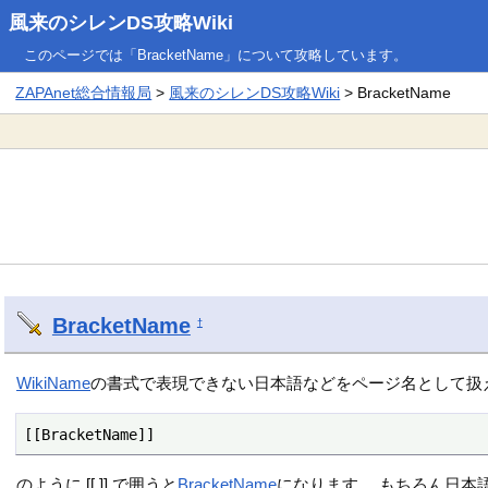
風来のシレンDS攻略Wiki
このページでは「BracketName」について攻略しています。
ZAPAnet総合情報局
>
風来のシレンDS攻略Wiki
> BracketName
BracketName
†
WikiName
の書式で表現できない日本語などをページ名として扱
[[BracketName]] 
のように [[ ]] で囲うと
BracketName
になります。 もちろん日本