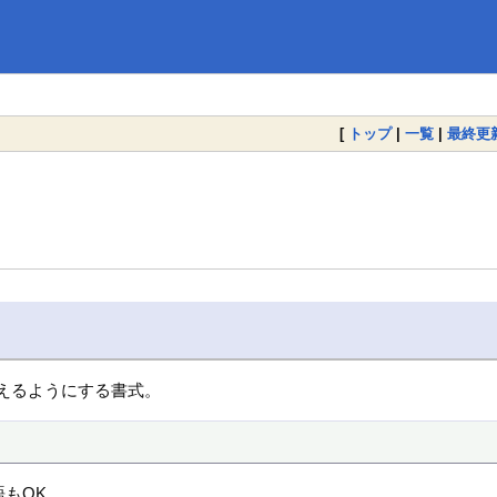
[
トップ
|
一覧
|
最終更
えるようにする書式。
語もOK。