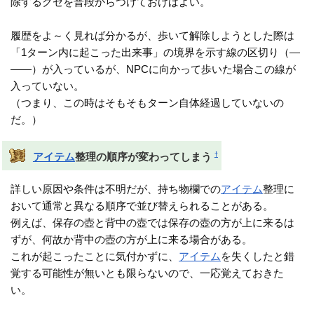
除するクセを普段からつけておけばよい。
履歴をよ～く見れば分かるが、歩いて解除しようとした際は
「1ターン内に起こった出来事」の境界を示す線の区切り（―
――）が入っているが、NPCに向かって歩いた場合この線が
入っていない。
（つまり、この時はそもそもターン自体経過していないの
だ。）
†
アイテム
整理の順序が変わってしまう
詳しい原因や条件は不明だが、持ち物欄での
アイテム
整理に
おいて通常と異なる順序で並び替えられることがある。
例えば、保存の壺と背中の壺では保存の壺の方が上に来るは
ずが、何故か背中の壺の方が上に来る場合がある。
これが起こったことに気付かずに、
アイテム
を失くしたと錯
覚する可能性が無いとも限らないので、一応覚えておきた
い。