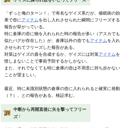
「ずっと俺のターン！」で有名なゲイズ系だが、催眠術の効
果で壺に
アイテム
を出し入れさせられた瞬間にフリーズする
報告が挙がっている。
特に倉庫の壺に物を入れられた時の報告が多い（アスカでも
似たバグが存在した）が、倉庫以外の壺でも
アイテム
を入れ
させられてフリーズした報告がある。
対策はゲイズの盾を合成するか、ゲイズには対策
アイテム
を
惜しまないことで事前予防するかしかない。
また、それでなくても特に倉庫の壺は不用意に持ち歩かない
ことが望ましい。
最近、特に未識別状態の倉庫の壺に入れられると確実に発動
（？）、との報告がある。検証求む。
中断から再開直後に矢を撃ってフリー
†
ズ