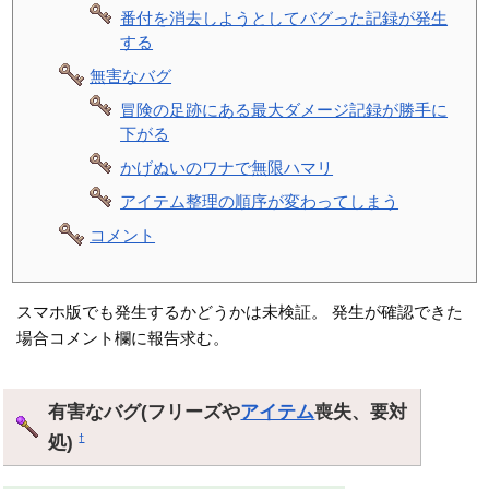
番付を消去しようとしてバグった記録が発生
する
無害なバグ
冒険の足跡にある最大ダメージ記録が勝手に
下がる
かげぬいのワナで無限ハマリ
アイテム整理の順序が変わってしまう
コメント
スマホ版でも発生するかどうかは未検証。 発生が確認できた
場合コメント欄に報告求む。
有害なバグ(フリーズや
アイテム
喪失、要対
処)
†