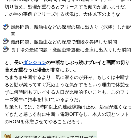
切り替え」処理が重なるとフリーズする傾向が強いようだ。
この手の事例でフリーズする状況は、大体以下のような
最終問題、魔蝕虫などの深層の店に出入り（泥棒）した瞬
間
最終問題、魔蝕虫などの深層で階段を昇降した瞬間
長丁場の最終問題・魔蝕虫帰還後に倉庫に出入りした瞬間
と、
長い
ダンジョン
の中断なしぶっ続けプレイと画面の切り
替えが重なった場合
が非常に多い。
ちまちま中断するより一気に潜るのが好み、もしくは中断す
ると勘が鈍ってすぐ死ぬような気がするという理由で休憩せ
ずに何時間もプレイする人口が比較的多いことも、このフリ
ーズ発生に拍車を掛けているようだ。
対策としては、2時間以上の連続稼動は止め、処理が遅くなっ
てきたと感じる前に中断→電源OFFをし、本人の頭とソフト
のROMを休憩させてやることだろう。
†
ゲイズに操られ壺をいじってフリーズ