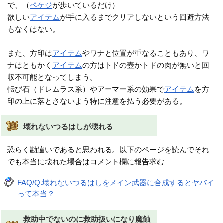
で、（
ペケジ
が歩いているだけ）
欲しい
アイテム
が手に入るまでクリアしないという回避方法
もなくはない。
また、方印は
アイテム
やワナと位置が重なることもあり、ワ
ナはともかく
アイテム
の方はトドの壺かトドの肉が無いと回
収不可能となってしまう。
転び石（ドレムラス系）やアーマー系の効果で
アイテム
を方
印の上に落とさないよう特に注意を払う必要がある。
†
壊れないつるはしが壊れる
恐らく勘違いであると思われる。以下のページを読んでそれ
でも本当に壊れた場合はコメント欄に報告求む
FAQ/Q.壊れないつるはしをメイン武器に合成するとヤバイ
って本当？
救助中でないのに救助扱いになり魔蝕