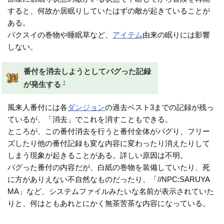
すると、何故か居眠りしていたはずの敵が起きていることが
ある。
バクスイの巻物や睡眠草など、
アイテム
由来の眠りには影響
しない。
番付を消去しようとしてバグった記録
†
が発生する
風来人番付には各
ダンジョン
の過去ベスト3までの記録が残っ
ているが、「消去」でこれを消すこともできる。
ところが、この番付消去を行うと番付全体がバグり、フリー
ズしたり他の番付記録も変な内容に変わったり消えたりして
しまう現象が起きることがある。詳しい原因は不明。
バグった番付の内容だが、白紙の巻物を装備していたり、死
に方がありえない不自然なものだったり、「//NPC:SARUYA
MA」など、システムファイルみたいな名前が表示されていた
りと、何はともあれとにかく無茶苦茶な内容になっている。