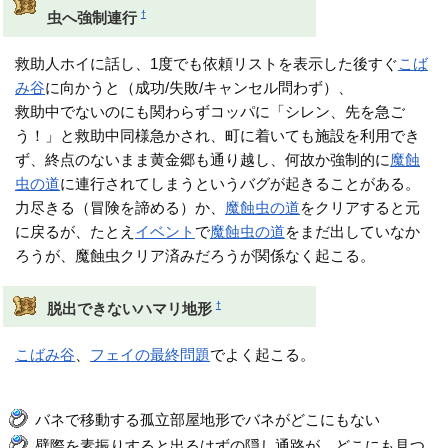
†
虫へ強制連行
救助人ホイに話し、1度でも依頼リストを表示した後すぐ
こば
み谷
に向かうと（成功/失敗/キャンセル問わず）、
救助中でないのにも関わらずコッパに「シレン、先を急ご
う！」と救助中同様急かされ、町に着いても施設を利用でき
ず、終点のないまま黄金郷も通り越し、何故か強制的に
魔蝕
虫の道
に連行されてしまうというバグが起きることがある。
力尽きる（冒険を諦める）か、
魔蝕虫の道
をクリアすると元
に戻るが、たとえ
イベント
で
魔蝕虫の道
をまだ出していなか
ろうが、魔蝕虫クリア済みだろうが関係なく起こる。
†
脱出できないハマリ地形
こばみ谷
、
フェイの最終問題
でよく起こる。
バネで移動する孤立部屋地形でバネがどこにもない
壁際を素振りすると出るはずの隠し通路が、どこにも見つ