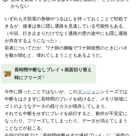
からない
いずれも大部屋の巻物やつるはしを持っておくことで対処で
きるが、後者は単に隠し通路を見逃している可能性もある、
（今回、行き止まりだけでなく通路の壁の途中にも隠し通路
が存在するようになった）。
前者についてだが、ワナ師の腕輪でワナ師状態のときにバネ
を敵が踏むと、壊れてしまうこともあるようだ。
長時間中断なしプレイ＋画面切り替え
†
時にフリーズ
今作に限ったことではないが、この
ダンジョン
シリーズでは
中断をはさまずに長時間のプレイを続けると、メモリ領域に
ゴミのようなデータの残りカスが残存してしまう。
それでも中断をせずにプレイを続行すると、動作が不安定に
なったり、フリーズしてしまったり、データが消えてしまう
ことなどが起こる。
今回のDS版では「長時間中断せずの連続プレイ」に「画面の