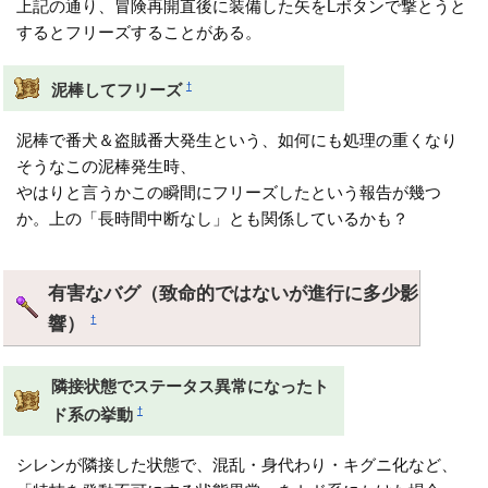
上記の通り、冒険再開直後に装備した矢をLボタンで撃とうと
するとフリーズすることがある。
†
泥棒してフリーズ
泥棒で番犬＆盗賊番大発生という、如何にも処理の重くなり
そうなこの泥棒発生時、
やはりと言うかこの瞬間にフリーズしたという報告が幾つ
か。上の「長時間中断なし」とも関係しているかも？
有害なバグ（致命的ではないが進行に多少影
響）
†
隣接状態でステータス異常になったト
†
ド系の挙動
シレンが隣接した状態で、混乱・身代わり・キグニ化など、