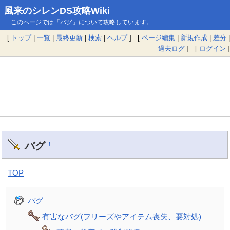
風来のシレンDS攻略Wiki
このページでは「バグ」について攻略しています。
[
トップ
|
一覧
|
最終更新
|
検索
|
ヘルプ
] [
ページ編集
|
新規作成
|
差分
|
過去ログ
] [
ログイン
]
バグ
†
TOP
バグ
有害なバグ(フリーズやアイテム喪失、要対処)