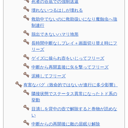
死者の谷底での強制送還
壊れないつるはしが壊れる
救助中でないのに救助扱いになり魔蝕虫へ強
制連行
脱出できないハマリ地形
長時間中断なしプレイ＋画面切り替え時にフ
リーズ
ゲイズに操られ壺をいじってフリーズ
中断から再開直後に矢を撃ってフリーズ
泥棒してフリーズ
有害なバグ（致命的ではないが進行に多少影響）
隣接状態でステータス異常になったトド系の
挙動
目潰しを背中の壺で解除すると巻物が読めな
い
中断からの再開後に敵の居眠り解除