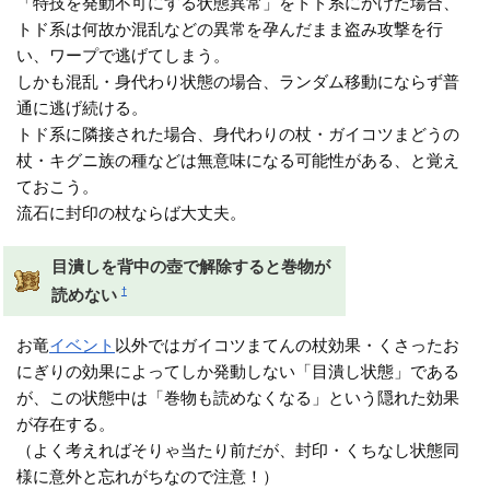
「特技を発動不可にする状態異常」をトド系にかけた場合、
トド系は何故か混乱などの異常を孕んだまま盗み攻撃を行
い、ワープで逃げてしまう。
しかも混乱・身代わり状態の場合、ランダム移動にならず普
通に逃げ続ける。
トド系に隣接された場合、身代わりの杖・ガイコツまどうの
杖・キグニ族の種などは無意味になる可能性がある、と覚え
ておこう。
流石に封印の杖ならば大丈夫。
目潰しを背中の壺で解除すると巻物が
†
読めない
お竜
イベント
以外ではガイコツまてんの杖効果・くさったお
にぎりの効果によってしか発動しない「目潰し状態」である
が、この状態中は「巻物も読めなくなる」という隠れた効果
が存在する。
（よく考えればそりゃ当たり前だが、封印・くちなし状態同
様に意外と忘れがちなので注意！）