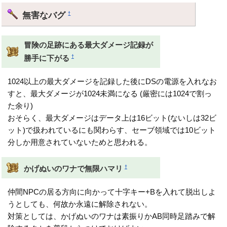
無害なバグ
†
冒険の足跡にある最大ダメージ記録が
†
勝手に下がる
1024以上の最大ダメージを記録した後にDSの電源を入れなお
すと、最大ダメージが1024未満になる (厳密には1024で割っ
た余り)
おそらく、最大ダメージはデータ上は16ビット(ないしは32ビ
ット)で扱われているにも関わらす、セーブ領域では10ビット
分しか用意されていないためと思われる。
†
かげぬいのワナで無限ハマリ
仲間NPCの居る方向に向かって十字キー+Bを入れて脱出しよ
うとしても、何故か永遠に解除されない。
対策としては、かげぬいのワナは素振りかAB同時足踏みで解