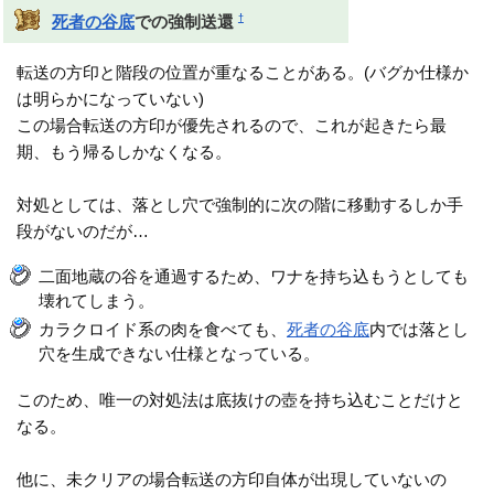
†
死者の谷底
での強制送還
転送の方印と階段の位置が重なることがある。(バグか仕様か
は明らかになっていない)
この場合転送の方印が優先されるので、これが起きたら最
期、もう帰るしかなくなる。
対処としては、落とし穴で強制的に次の階に移動するしか手
段がないのだが…
二面地蔵の谷を通過するため、ワナを持ち込もうとしても
壊れてしまう。
カラクロイド系の肉を食べても、
死者の谷底
内では落とし
穴を生成できない仕様となっている。
このため、唯一の対処法は底抜けの壺を持ち込むことだけと
なる。
他に、未クリアの場合転送の方印自体が出現していないの