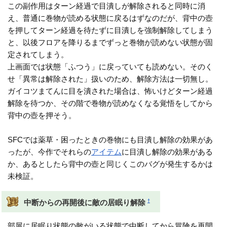
この副作用はターン経過で目潰しが解除されると同時に消
え、普通に巻物が読める状態に戻るはずなのだが、背中の壺
を押してターン経過を待たずに目潰しを強制解除してしまう
と、以後フロアを降りるまでずっと巻物が読めない状態が固
定されてしまう。
上画面では状態「ふつう」に戻っていても読めない。そのく
せ「異常は解除された」扱いのため、解除方法は一切無し。
ガイコツまてんに目を潰された場合は、怖いけどターン経過
解除を待つか、その階で巻物が読めなくなる覚悟をしてから
背中の壺を押そう。
SFCでは薬草・困ったときの巻物にも目潰し解除の効果があ
ったが、今作でそれらの
アイテム
に目潰し解除の効果がある
か、あるとしたら背中の壺と同じくこのバグが発生するかは
未検証。
†
中断からの再開後に敵の居眠り解除
部屋に居眠り状態の敵がいる状態で中断してから冒険を再開