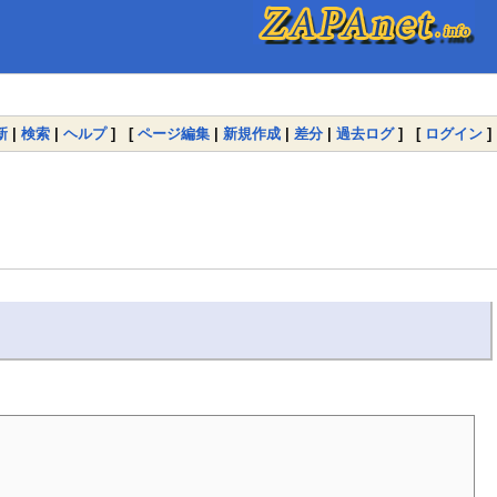
新
|
検索
|
ヘルプ
] [
ページ編集
|
新規作成
|
差分
|
過去ログ
] [
ログイン
]