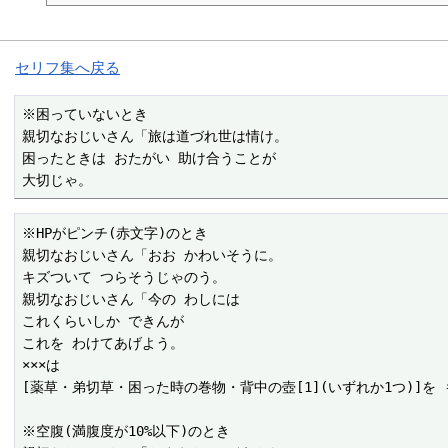
セリフ集へ戻る
※困っていないとき

親切なおじいさん「旅は道づれ世は情け。

困ったときは おたがい 助け合うことが

大切じゃ。
※HPがピンチ(赤文字)のとき

親切なおじいさん「おお かわいそうに。

キズついて つらそうじゃのう。

親切なおじいさん「今の わしには

これくらいしか できんが

これを わけてあげよう。

×××は

[薬草・弟切草・困った時の巻物・背中の壺[1](いずれか1つ)]を も
※空腹(満腹度が10%以下)のとき
