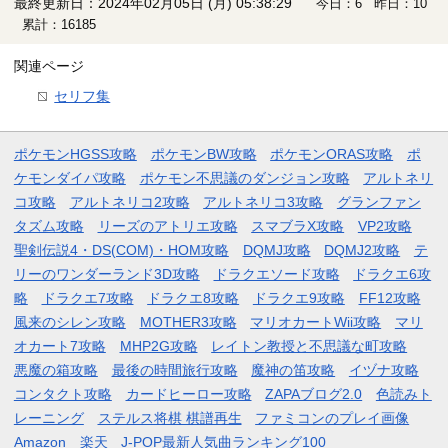
最終更新日：2024年02月05日 (月) 05:38:29
今日：6 昨日：10
累計：16185
関連ページ
セリフ集
ポケモンHGSS攻略
ポケモンBW攻略
ポケモンORAS攻略
ポ
ケモンダイパ攻略
ポケモン不思議のダンジョン攻略
アルトネリ
コ攻略
アルトネリコ2攻略
アルトネリコ3攻略
グランファン
タズム攻略
リーズのアトリエ攻略
スマブラX攻略
VP2攻略
聖剣伝説4・DS(COM)・HOM攻略
DQMJ攻略
DQMJ2攻略
テ
リーのワンダーランド3D攻略
ドラクエソード攻略
ドラクエ6攻
略
ドラクエ7攻略
ドラクエ8攻略
ドラクエ9攻略
FF12攻略
風来のシレン攻略
MOTHER3攻略
マリオカートWii攻略
マリ
オカート7攻略
MHP2G攻略
レイトン教授と不思議な町攻略
悪魔の箱攻略
最後の時間旅行攻略
魔神の笛攻略
イヅナ攻略
コンタクト攻略
カードヒーロー攻略
ZAPAブログ2.0
色読みト
レーニング
ステルス将棋 棋譜再生
ファミコンのプレイ画像
Amazon
楽天
J-POP最新人気曲ランキング100