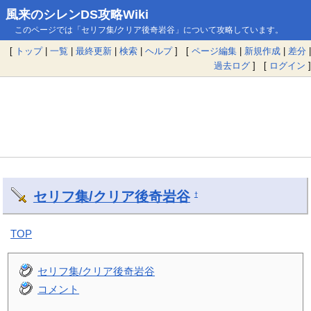
風来のシレンDS攻略Wiki
このページでは「セリフ集/クリア後奇岩谷」について攻略しています。
[
トップ
|
一覧
|
最終更新
|
検索
|
ヘルプ
] [
ページ編集
|
新規作成
|
差分
|
過去ログ
] [
ログイン
]
セリフ集/クリア後奇岩谷
†
TOP
セリフ集/クリア後奇岩谷
コメント