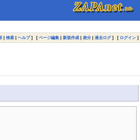
新
|
検索
|
ヘルプ
] [
ページ編集
|
新規作成
|
差分
|
過去ログ
] [
ログイン
]