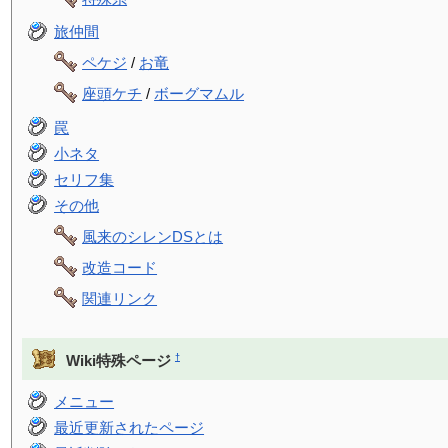
旅仲間
ペケジ
/
お竜
座頭ケチ
/
ボーグマムル
罠
小ネタ
セリフ集
その他
風来のシレンDSとは
改造コード
関連リンク
†
Wiki特殊ページ
メニュー
最近更新されたページ