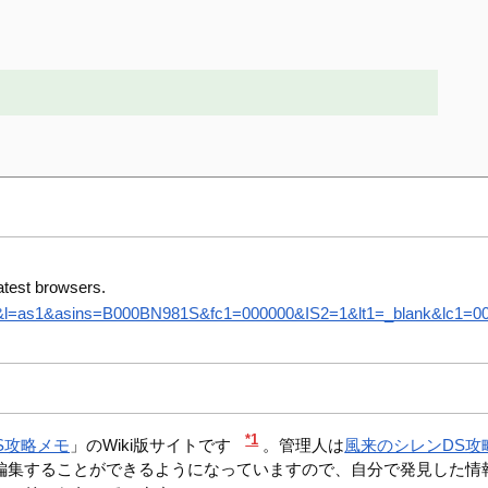
atest browsers.
8&l=as1&asins=B000BN981S&fc1=000000&IS2=1&lt1=_blank&lc1=0000
*1
S攻略メモ
」のWiki版サイトです
。管理人は
風来のシレンDS攻
編集することができるようになっていますので、自分で発見した情