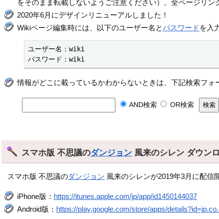
をそのまま転載しないようご注意ください）。全ページリン
2020年6月にデザインリニューアルしました！
Wikiページ編集時には、以下のユーザー名と
パスワード
を入
ユーザー名：wiki

パスワード：wiki
情報がどこに載っているかわからないときは、下記検索フォ
AND検索
OR検索
スマホ版 不思議の
ダンジョン
風来のシレン ダウン
スマホ版 不思議の
ダンジョン
風来のシレンが2019年3月に配信
iPhone版：
https://itunes.apple.com/jp/app/id1450144037
Android版：
https://play.google.com/store/apps/details?id=jp.co