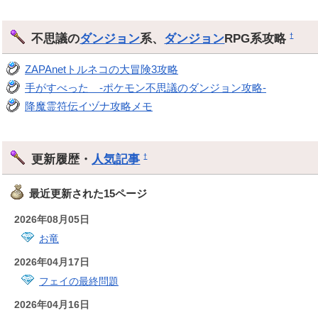
不思議の
ダンジョン
系、
ダンジョン
RPG系攻略
†
ZAPAnetトルネコの大冒険3攻略
手がすべった -ポケモン不思議のダンジョン攻略-
降魔霊符伝イヅナ攻略メモ
更新履歴・
人気記事
†
最近更新された15ページ
2026年08月05日
お竜
2026年04月17日
フェイの最終問題
2026年04月16日