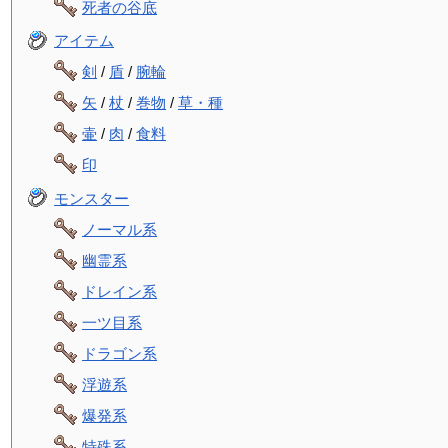
死者の谷底
アイテム
剣
/
盾
/
腕輪
矢
/
杖
/
巻物
/
草・種
壷
/
肉
/
食料
印
モンスター
ノーマル系
幽霊系
ドレイン系
一ツ目系
ドラゴン系
浮遊系
爆発系
特殊系