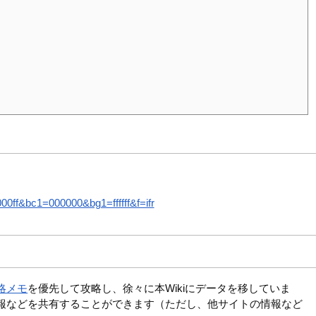
ff&bc1=000000&bg1=ffffff&f=ifr
略メモ
を優先して攻略し、徐々に本Wikiにデータを移していま
報などを共有することができます（ただし、他サイトの情報など