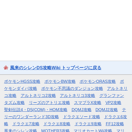
風来のシレンDS攻略Wiki トップページに戻る
ポケモンHGSS攻略
ポケモンBW攻略
ポケモンORAS攻略
ポ
ケモンダイパ攻略
ポケモン不思議のダンジョン攻略
アルトネリ
コ攻略
アルトネリコ2攻略
アルトネリコ3攻略
グランファン
タズム攻略
リーズのアトリエ攻略
スマブラX攻略
VP2攻略
聖剣伝説4・DS(COM)・HOM攻略
DQMJ攻略
DQMJ2攻略
テ
リーのワンダーランド3D攻略
ドラクエソード攻略
ドラクエ6攻
略
ドラクエ7攻略
ドラクエ8攻略
ドラクエ9攻略
FF12攻略
風来のシレン攻略
MOTHER3攻略
マリオカートWii攻略
マリ