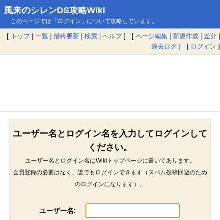
風来のシレンDS攻略Wiki
このページでは「ログイン」について攻略しています。
[
トップ
|
一覧
|
最終更新
|
検索
|
ヘルプ
] [
ページ編集
|
新規作成
|
差分
|
過去ログ
] [
ログイン
]
ユーザー名とログイン名を入力してログインして
ください。
ユーザー名とログイン名はWikiトップページに書いてあります。
会員登録の必要はなく、誰でもログインできます（スパム投稿回避のため
のログインになります）。
ユーザー名: