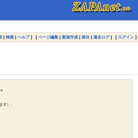
新
|
検索
|
ヘルプ
] [
ページ編集
|
新規作成
|
差分
|
過去ログ
] [
ログイン
]
い。
ます）。