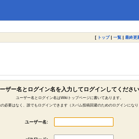
[
トップ
|
一覧
|
最終更
ーザー名とログイン名を入力してログインしてくださ
ユーザー名とログイン名はWikiトップページに書いてあります。
録の必要はなく、誰でもログインできます（スパム投稿回避のためのログインになり
ユーザー名: