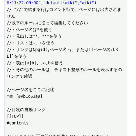
6:11:22+09:00","default:wiki","wiki")
// "//"で始まる行はコメント行で、ページには出力されま
せん

//以下のルールに従って編集してください

//・ページ名は*を使う

//・見出しは**、***を使う

//・リストは-、+を使う

//・リンクは&pgid(,ページ名);、または[[ページ名:UR
L]]を使う

//・表は|a|b|、,a,bを使う

//・その他のルールは、テキスト整形のルールを表示するの
リンクで確認

//ページ名をここに記述

*壺 [#vb1c63a9]

//目次の自動リンク

[[TOP]]

#contents
