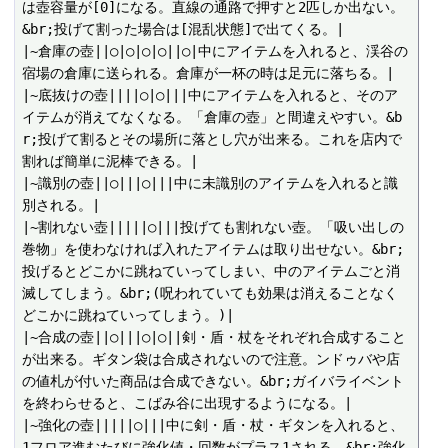
は壺容量が[0]になる。直線の通路で押すと2匹しか出ない。
&br;投げて割った場合は[混乱状態]で出てくる。|

|~倉庫の壺||○|○|○|○||○|中にアイテムを入れると、渓谷の
宿場の倉庫に送られる。倉庫が一杯の時は足元に落ちる。|

|~底抜けの壺||||○|○|||中にアイテムを入れると、そのア
イテムが消えてなくなる。「倉庫の壺」と間違えやすい。&b
r;投げて割るとその場所に落とし穴が出来る。これを店内で
割れば簡単に泥棒できる。|

|~識別の壺||○|||○|||中に未識別のアイテムを入れると識
別される。|

|~割れない壺|||||○|||投げても割れない壺。「吸い出しの
巻物」を使わなければ入れたアイテムは取り出せない。&br;
投げるとどこかに跳ねていってしまい、中のアイテムごと消
滅してしまう。&br;(呪われていても効果は消えることなく
どこかに跳ねていってしまう。)|

|~合成の壺||○|||○|○||剣・盾・杖をそれぞれ合成すること
が出来る。ギタン袋は合成されないので注意。ンドゥバや店
の値札が付いた商品は合成できない。&br;ガイバライベント
を終わらせると、こばみ谷に出現するようになる。|

|~強化の壺|||||○|||中に剣・盾・杖・ギタンを入れると、
1フロア進むたびに強化値・回数がプラス1される。&br;強化