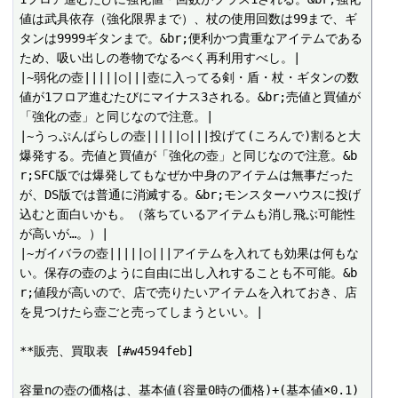
値は武具依存（強化限界まで）、杖の使用回数は99まで、ギ
タンは9999ギタンまで。&br;便利かつ貴重なアイテムである
ため、吸い出しの巻物でなるべく再利用すべし。|

|~弱化の壺|||||○|||壺に入ってる剣・盾・杖・ギタンの数
値が1フロア進むたびにマイナス3される。&br;売値と買値が
「強化の壺」と同じなので注意。|

|~うっぷんばらしの壺|||||○|||投げて(ころんで)割ると大
爆発する。売値と買値が「強化の壺」と同じなので注意。&b
r;SFC版では爆発してもなぜか中身のアイテムは無事だった
が、DS版では普通に消滅する。&br;モンスターハウスに投げ
込むと面白いかも。（落ちているアイテムも消し飛ぶ可能性
が高いが…。）|

|~ガイバラの壺|||||○|||アイテムを入れても効果は何もな
い。保存の壺のように自由に出し入れすることも不可能。&b
r;値段が高いので、店で売りたいアイテムを入れておき、店
を見つけたら壺ごと売ってしまうといい。|

**販売、買取表 [#w4594feb]

容量nの壺の価格は、基本値(容量0時の価格)+(基本値×0.1)