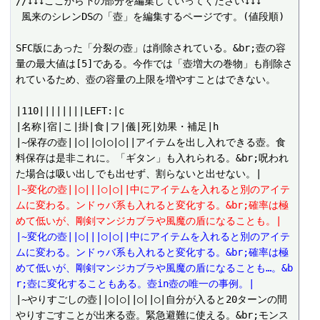
//↓↓↓ここから下の部分を編集していってください↓↓↓

 風来のシレンDSの「壺」を編集するページです。(値段順)

SFC版にあった「分裂の壺」は削除されている。&br;壺の容
量の最大値は[5]である。今作では「壺増大の巻物」も削除さ
れているため、壺の容量の上限を増やすことはできない。

|110||||||||LEFT:|c

|名称|宿|こ|掛|食|フ|儀|死|効果・補足|h

|~保存の壺||○||○|○|○||アイテムを出し入れできる壺。食
料保存は是非これに。「ギタン」も入れられる。&br;呪われ
|~変化の壺||○|||○|○||中にアイテムを入れると別のアイテ
ムに変わる。ンドゥバ系も入れると変化する。&br;確率は極
めて低いが、剛剣マンジカブラや風魔の盾になることも。|
|~変化の壺||○|||○|○||中にアイテムを入れると別のアイテ
ムに変わる。ンドゥバ系も入れると変化する。&br;確率は極
めて低いが、剛剣マンジカブラや風魔の盾になることも…。&b
r;壺に変化することもある。壺in壺の唯一の事例。|
|~やりすごしの壺||○|○||○||○|自分が入ると20ターンの間
やりすごすことが出来る壺。緊急避難に使える。&br;モンス