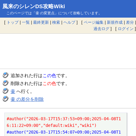
風来のシレンDS攻略Wiki
このページでは「壷 の変更点」について攻略しています。
[
トップ
|
一覧
|
最終更新
|
検索
|
ヘルプ
] [
ページ編集
|
新規作成
|
差分
|
過去ログ
] [
ログイン
]
追加された行は
この色
です。
削除された行は
この色
です。
壷
へ行く。
壷 の差分を削除
#author("2026-03-17T15:37:53+09:00;2025-04-08T1
6:11:22+09:00","default:wiki","wiki")
#author("2026-03-17T15:54:07+09:00;2025-04-08T1