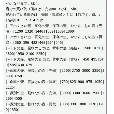
×nとなります。&br;

店での買い取り価格は、売値×0.3です。&br;

呪われている場合は、売値・買取値ともに-10%です。&br;

|名称|0|1|2|3|4|5|h

|~アホくさい壺、変化の壺、保存の壺、やりすごしの壺（売
値）|1200|1320|1440|1560|1680|1800|

|~アホくさい壺、変化の壺、保存の壺、やりすごしの壺（買
取）|360|396|432|468|504|540|

|~トドの壺、魔物のるつぼ、背中の壺（売値）|1500|1650|
1800|1950|2100|2250|

|~トドの壺、魔物のるつぼ、背中の壺（買取）|450|495|54
0|585|630|675|

|~倉庫の壺、底抜けの壺（売値）|2500|2750|3000|3250|3
500|3750|

|~倉庫の壺、底抜けの壺（買取）|750|825|900|975|1050|
1125|

|~識別の壺、割れない壺（売値）|3000|3300|3600|3900|4
200|4500|

|~識別の壺、割れない壺（買取）|900|990|1080|1170|126
0|1350|
