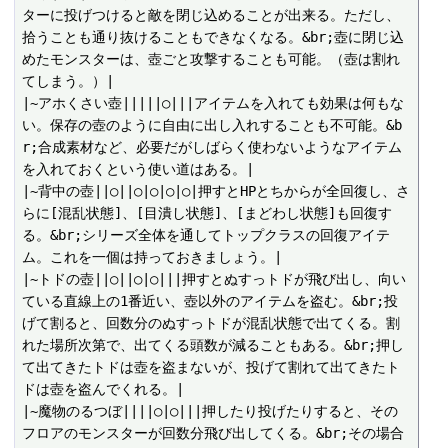
ターに投げつけると敵を閉じ込めることが出来る。ただし、
拾うことも通り抜けることもできなくなる。&br;壺に閉じ込
めたモンスターは、壺ごと攻撃することも可能。（壺は割れ
てしまう。）|

|~アホくさい壺|||||○|||アイテムを入れても効果は何もな
い。保存の壺のように自由に出し入れすることも不可能。&b
r;合成素材など、必要だがしばらく使わないようなアイテム
を入れておくという使い道はある。|

|~背中の壺||○||○|○|○|○|押すとHPとちからが全回復し、さ
らに[混乱状態]、[目潰し状態]、[まどわし状態]も回復す
る。&br;シリーズ全体を通してトップクラスの回復アイテ
ム。これを一個は持っておきましょう。|

|~トドの壺||○||○|○|||押すとぬすっトドが飛び出し、向い
ている直線上の1番近い、壺以外のアイテムを盗む。&br;投
げて割ると、回数分のぬすっトドが混乱状態で出てくる。割
れた場所次第で、出てくる頭数が減ることもある。&br;押し
て出てきたトドは壺を盗まないが、投げて割れて出てきたト
ドは壺を盗んでくれる。|

|~魔物のるつぼ||||○|○|||押したり投げたりすると、その
フロアのモンスターが回数分飛び出してくる。&br;その場合