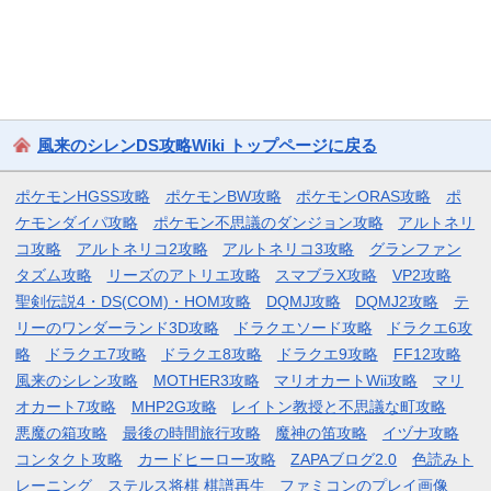
風来のシレンDS攻略Wiki トップページに戻る
ポケモンHGSS攻略
ポケモンBW攻略
ポケモンORAS攻略
ポ
ケモンダイパ攻略
ポケモン不思議のダンジョン攻略
アルトネリ
コ攻略
アルトネリコ2攻略
アルトネリコ3攻略
グランファン
タズム攻略
リーズのアトリエ攻略
スマブラX攻略
VP2攻略
聖剣伝説4・DS(COM)・HOM攻略
DQMJ攻略
DQMJ2攻略
テ
リーのワンダーランド3D攻略
ドラクエソード攻略
ドラクエ6攻
略
ドラクエ7攻略
ドラクエ8攻略
ドラクエ9攻略
FF12攻略
風来のシレン攻略
MOTHER3攻略
マリオカートWii攻略
マリ
オカート7攻略
MHP2G攻略
レイトン教授と不思議な町攻略
悪魔の箱攻略
最後の時間旅行攻略
魔神の笛攻略
イヅナ攻略
コンタクト攻略
カードヒーロー攻略
ZAPAブログ2.0
色読みト
レーニング
ステルス将棋 棋譜再生
ファミコンのプレイ画像