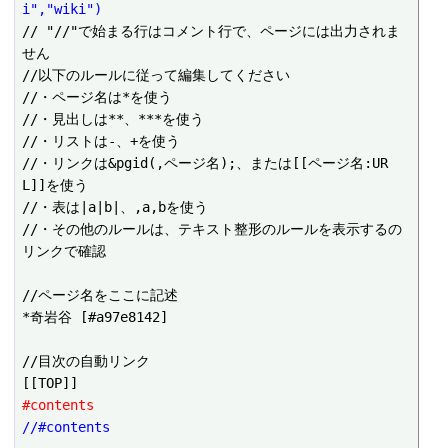
i","wiki")
// "//"で始まる行はコメント行で、ページには出力されま
せん

//以下のルールに従って編集してください

//・ページ名は*を使う

//・見出しは**、***を使う

//・リストは-、+を使う

//・リンクは&pgid(,ページ名);、または[[ページ名:UR
L]]を使う

//・表は|a|b|、,a,bを使う

//・その他のルールは、テキスト整形のルールを表示するの
リンクで確認

//ページ名をここに記述

*奇岩谷 [#a97e8142]

//目次の自動リンク

#contents
//#contents