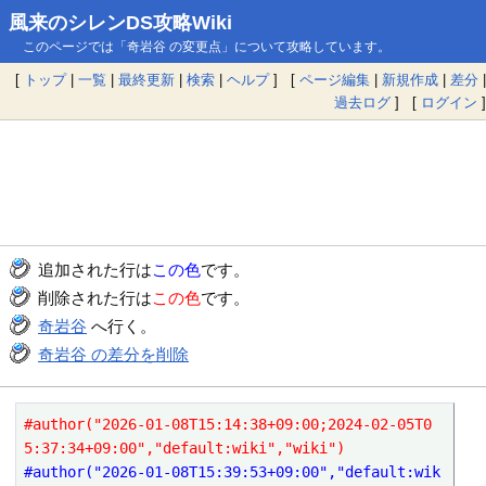
風来のシレンDS攻略Wiki
このページでは「奇岩谷 の変更点」について攻略しています。
[
トップ
|
一覧
|
最終更新
|
検索
|
ヘルプ
] [
ページ編集
|
新規作成
|
差分
|
過去ログ
] [
ログイン
]
追加された行は
この色
です。
削除された行は
この色
です。
奇岩谷
へ行く。
奇岩谷 の差分を削除
#author("2026-01-08T15:14:38+09:00;2024-02-05T0
5:37:34+09:00","default:wiki","wiki")
#author("2026-01-08T15:39:53+09:00","default:wik