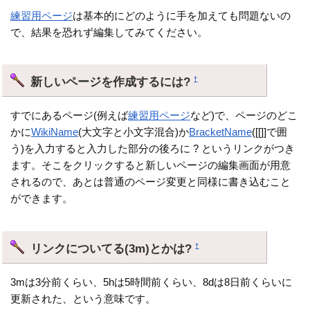
練習用ページ
は基本的にどのように手を加えても問題ないの
で、結果を恐れず編集してみてください。
新しいページを作成するには?
†
すでにあるページ(例えば
練習用ページ
など)で、ページのどこ
かに
WikiName
(大文字と小文字混合)か
BracketName
([[]]で囲
う)を入力すると入力した部分の後ろに ? というリンクがつき
ます。そこをクリックすると新しいページの編集画面が用意
されるので、あとは普通のページ変更と同様に書き込むこと
ができます。
リンクについてる(3m)とかは?
†
3mは3分前くらい、5hは5時間前くらい、8dは8日前くらいに
更新された、という意味です。