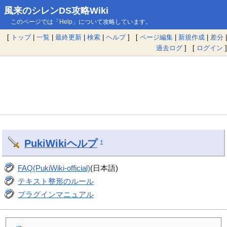
風来のシレンDS攻略Wiki
このページでは「Help」について攻略しています。
[
トップ
|
一覧
|
最終更新
|
検索
|
ヘルプ
] [
ページ編集
|
新規作成
|
差分
|
過去ログ
] [
ログイン
]
PukiWiki
ヘルプ
†
FAQ(PukiWiki-official)
(日本語)
テキスト整形のルール
プラグインマニュアル