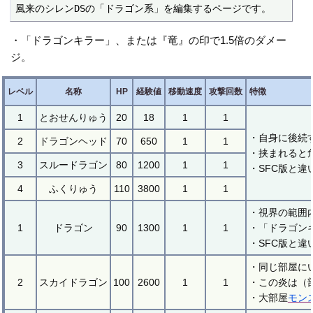
風来のシレンDSの「ドラゴン系」を編集するページです。
・「ドラゴンキラー」、または『竜』の印で1.5倍のダメー
ジ。
レベル
名称
HP
経験値
移動速度
攻撃回数
特徴
1
とおせんりゅう
20
18
1
1
・自身に後続
2
ドラゴンヘッド
70
650
1
1
・挟まれると
3
スルードラゴン
80
1200
1
1
・SFC版と違
4
ふくりゅう
110
3800
1
1
・視界の範囲
1
ドラゴン
90
1300
1
1
・「ドラゴン
・SFC版と
・同じ部屋に
2
スカイドラゴン
100
2600
1
1
・この炎は（
・大部屋
モン