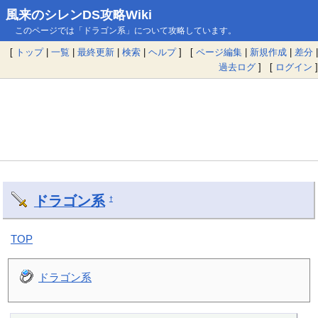
風来のシレンDS攻略Wiki
このページでは「ドラゴン系」について攻略しています。
[
トップ
|
一覧
|
最終更新
|
検索
|
ヘルプ
] [
ページ編集
|
新規作成
|
差分
|
過去ログ
] [
ログイン
]
ドラゴン系
†
TOP
ドラゴン系