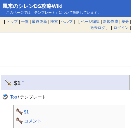
風来のシレンDS攻略Wiki
このページでは「テンプレート」について攻略しています。
[
トップ
|
一覧
|
最終更新
|
検索
|
ヘルプ
] [
ページ編集
|
新規作成
|
差分
|
過去ログ
] [
ログイン
]
$1
†
Top
/
テンプレート
$1
コメント