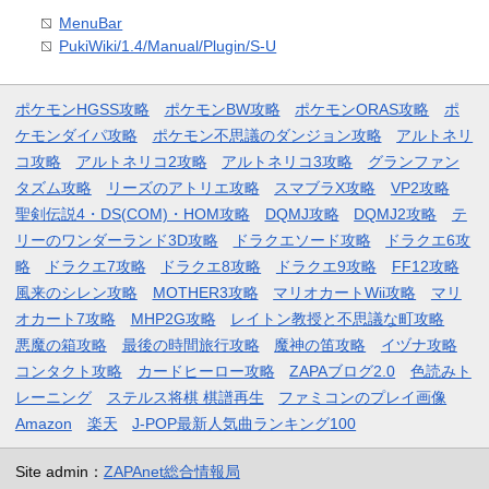
MenuBar
PukiWiki/1.4/Manual/Plugin/S-U
ポケモンHGSS攻略
ポケモンBW攻略
ポケモンORAS攻略
ポ
ケモンダイパ攻略
ポケモン不思議のダンジョン攻略
アルトネリ
コ攻略
アルトネリコ2攻略
アルトネリコ3攻略
グランファン
タズム攻略
リーズのアトリエ攻略
スマブラX攻略
VP2攻略
聖剣伝説4・DS(COM)・HOM攻略
DQMJ攻略
DQMJ2攻略
テ
リーのワンダーランド3D攻略
ドラクエソード攻略
ドラクエ6攻
略
ドラクエ7攻略
ドラクエ8攻略
ドラクエ9攻略
FF12攻略
風来のシレン攻略
MOTHER3攻略
マリオカートWii攻略
マリ
オカート7攻略
MHP2G攻略
レイトン教授と不思議な町攻略
悪魔の箱攻略
最後の時間旅行攻略
魔神の笛攻略
イヅナ攻略
コンタクト攻略
カードヒーロー攻略
ZAPAブログ2.0
色読みト
レーニング
ステルス将棋 棋譜再生
ファミコンのプレイ画像
Amazon
楽天
J-POP最新人気曲ランキング100
Site admin：
ZAPAnet総合情報局