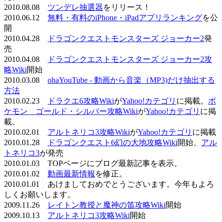
2010.08.08
ツンデレ抽選器
をリリース！
2010.06.12
無料・有料のiPhone・iPadアプリランキング
を公
開
2010.04.28
ドラゴンクエストモンスターズ ジョーカー2
発
売
2010.04.08
ドラゴンクエストモンスターズ ジョーカー2攻
略Wiki
開始
2010.03.08
ohaYouTube - 動画から音楽（MP3)だけ抽出する
方法
2010.02.23
ドラクエ6攻略Wiki
が
Yahoo!カテゴリ
に掲載。
ポ
ケモン ゴールド・シルバー攻略Wiki
が
Yahoo!カテゴリ
に掲
載。
2010.02.01
アルトネリコ3攻略Wiki
が
Yahoo!カテゴリ
に掲載
2010.01.28
ドラゴンクエスト6幻の大地攻略Wiki
開始、
アル
トネリコ3
が発売
2010.01.03 TOPページにブログ最新記事を表示。
2010.01.02
動画最新情報
を修正。
2010.01.01 あけましておめでとうございます。今年もよろ
しくお願いします。
2009.11.26
レイトン教授と魔神の笛攻略Wiki
開始
2009.10.13
アルトネリコ3攻略Wiki
開始