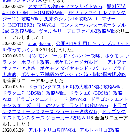
気曲ランキング100
を作りました！
2020.06.09
スマブラX攻略＋ファンサイトWiki
、
聖剣伝説
4・DS(COM)・HOM攻略Wiki
、
FF12（ファイナルファンタ
ジー12）攻略Wiki
、
風来のシレンDS攻略Wiki
、
マザー
3（MOTHER3）攻略Wiki
、
モンスターハンターポータブル
2nd G 攻略Wiki
、
ヴァルキリープロファイル2攻略Wiki
のリニ
ューアルしました！
2020.06.04
airappli.com
、
公開APIを利用したサンプルサイト
を作っていくよ
をSSL化しました。
2020.06.03
ポケモン ゴールド・シルバー攻略
、
ポケモン ブ
ラック・ホワイト攻略
、
ポケモン オメガルビー・アルファ
サファイア攻略
、
ポケモン ダイヤモンド・パール・プラチ
ナ攻略
、
ポケモン不思議のダンジョン 時・闇の探検隊攻略
を全面リニューアルしました！
2020.05.30
ドラゴンクエスト6 幻の大地(DS版) 攻略Wiki
、
ドラクエ7（3DS版）攻略Wiki
、
ドラクエ8（3DS版）攻略
Wiki
、
ドラゴンクエストソード攻略Wiki
、
ドラゴンクエスト
モンスターズ テリーのワンダーランド3D攻略Wiki
、
ドラゴ
ンクエストモンスターズ ジョーカー攻略Wiki
、
ドラゴンク
エストモンスターズ ジョーカー2攻略Wiki
を全面リニューア
ルしました！
2020.05.29
アルトネリコ攻略Wiki
、
アルトネリコ2攻略