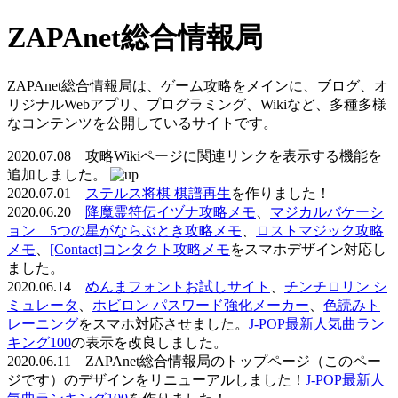
ZAPAnet総合情報局
ZAPAnet総合情報局は、ゲーム攻略をメインに、ブログ、オ
リジナルWebアプリ、プログラミング、Wikiなど、多種多様
なコンテンツを公開しているサイトです。
2020.07.08 攻略Wikiページに関連リンクを表示する機能を
追加しました。
2020.07.01
ステルス将棋 棋譜再生
を作りました！
2020.06.20
降魔霊符伝イヅナ攻略メモ
、
マジカルバケーシ
ョン 5つの星がならぶとき攻略メモ
、
ロストマジック攻略
メモ
、
[Contact]コンタクト攻略メモ
をスマホデザイン対応し
ました。
2020.06.14
めんまフォントお試しサイト
、
チンチロリン シ
ミュレータ
、
ホビロン パスワード強化メーカー
、
色読みト
レーニング
をスマホ対応させました。
J-POP最新人気曲ラン
キング100
の表示を改良しました。
2020.06.11 ZAPAnet総合情報局のトップページ（このペー
ジです）のデザインをリニューアルしました！
J-POP最新人