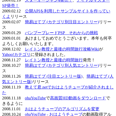
2009.02.19
スターオーシャン4発売！
、
アイドルマスター
SP発売！
2009.02.12
公開APIを利用したサンプルサイトを作ってい
くよ
リリース
2009.02.07
簡易はてブ (カテゴリ別注目エントリー)
リリー
ス
2009.01.29
バンブーブレードPSP それからの挑戦
2009.01.01 あけましておめでとうございます。本年も何卒
よろしくお願いいたします。
2008.12.02
レイトン教授と最後の時間旅行攻略Wiki
が
Yahoo!カテゴリ
に登録されました。
2008.11.27
レイトン教授と最後の時間旅行
発売！
2008.10.27
簡易はてブ (カテゴリ別人気エントリー)
リリー
ス
2008.11.26
簡易はてブ (注目エントリー版)
、
簡易はてブ (人
気エントリー版)
リリース
2008.11.19
教えて君.netでおはようチューブが紹介されまし
た
2008.11.18
ohaYouTube
で
高画質HD動画をダウンロード
で
きるように
2008.11.01
おはようチューブのアルゴリズムを変更
2008.10.24
ohaYouTube - おはようチューブ
の動画取得アル