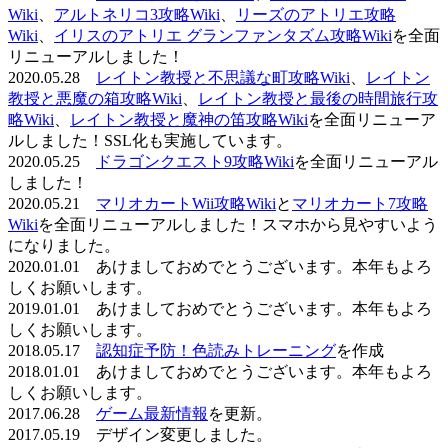
Wiki
、
アルトネリコ3攻略Wiki
、
リーズのアトリエ攻略
Wiki
、
イリスのアトリエ グランファンタズム攻略Wiki
を全面
リニューアルしました！
2020.05.28
レイトン教授と不思議な町攻略Wiki
、
レイトン
教授と悪魔の箱攻略Wiki
、
レイトン教授と最後の時間旅行攻
略Wiki
、
レイトン教授と魔神の笛攻略Wiki
を全面リニューア
ルしました！SSL化も実施しています。
2020.05.25
ドラゴンクエスト9攻略Wiki
を全面リニューアル
しました！
2020.05.21
マリオカートWii攻略Wiki
と
マリオカート7攻略
Wiki
を全面リニューアルしました！スマホから見やすいよう
になりました。
2020.01.01 あけましておめでとうございます。本年もよろ
しくお願いします。
2019.01.01 あけましておめでとうございます。本年もよろ
しくお願いします。
2018.05.17
認知症予防！色読みトレーニング
を作成
2018.01.01 あけましておめでとうございます。本年もよろ
しくお願いします。
2017.06.28
ゲーム最新情報
を更新。
2017.05.19 デザイン変更しました。