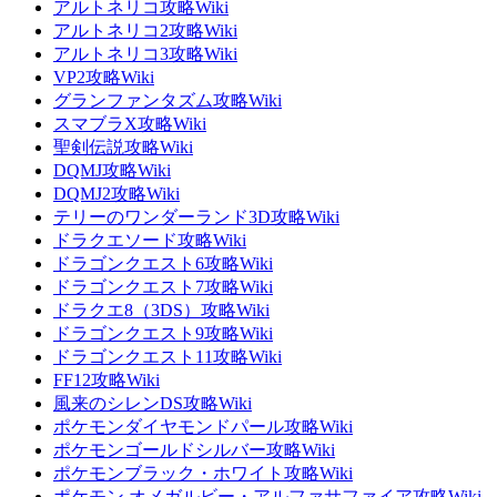
アルトネリコ攻略Wiki
アルトネリコ2攻略Wiki
アルトネリコ3攻略Wiki
VP2攻略Wiki
グランファンタズム攻略Wiki
スマブラX攻略Wiki
聖剣伝説攻略Wiki
DQMJ攻略Wiki
DQMJ2攻略Wiki
テリーのワンダーランド3D攻略Wiki
ドラクエソード攻略Wiki
ドラゴンクエスト6攻略Wiki
ドラゴンクエスト7攻略Wiki
ドラクエ8（3DS）攻略Wiki
ドラゴンクエスト9攻略Wiki
ドラゴンクエスト11攻略Wiki
FF12攻略Wiki
風来のシレンDS攻略Wiki
ポケモンダイヤモンドパール攻略Wiki
ポケモンゴールドシルバー攻略Wiki
ポケモンブラック・ホワイト攻略Wiki
ポケモン オメガルビー・アルファサファイア攻略Wiki