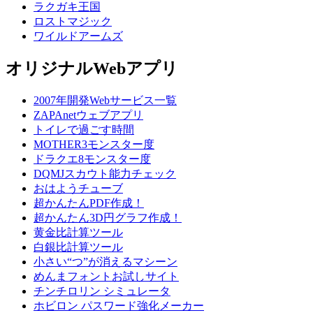
ラクガキ王国
ロストマジック
ワイルドアームズ
オリジナルWebアプリ
2007年開発Webサービス一覧
ZAPAnetウェブアプリ
トイレで過ごす時間
MOTHER3モンスター度
ドラクエ8モンスター度
DQMJスカウト能力チェック
おはようチューブ
超かんたんPDF作成！
超かんたん3D円グラフ作成！
黄金比計算ツール
白銀比計算ツール
小さい“つ”が消えるマシーン
めんまフォントお試しサイト
チンチロリン シミュレータ
ホビロン パスワード強化メーカー