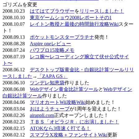
ゴリズムを変更
2008.10.23
はてはてブラウザー
を
リリースしました！
2008.10.10
東京ゲームショウ2008レポートその1
2008.10.07
レイトン教授と最後の時間旅行攻略Wiki
スター
ト！
2008.09.13
ポケットモンスタープラチナ
発売！
2008.08.28
Aspire oneレビュー
2008.07.24
パワプロ15攻略メモ
2008.07.19
レコ腕〜レコーディング腕立て伏せ公式サイ
ト〜
2008.06.12
デスクトップ版黄金比・白銀比計算ツールリリ
ースしました
→
「ZAPA GS」
2008.06.10
ツンデレ知恵袋
作りました
2008.06.08
Webデザイン黄金比計算ツール
と
Webデザイン
白銀比計算ツール
作りました
2008.04.06
マリオカートWii攻略Wiki
始めました！
2008.03.04
おはようチューブ
が1周年を迎えました！
2008.02.26
airappli.com
正式オープンしました！
2008.02.23
ＴＢＳ「オビラジＲ」に出演しました！
2008.02.15
ATOKなら3倍速く打てる！
2008.02.12
スマブラX攻略＋ファンサイトWiki
更新