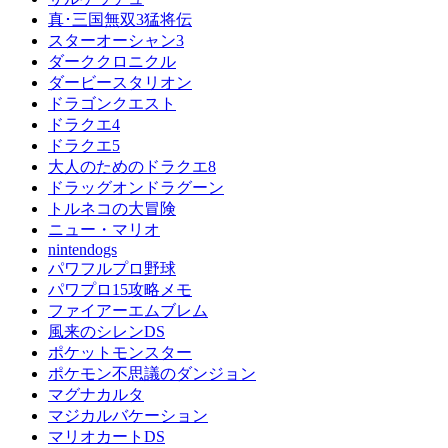
真･三国無双3猛将伝
スターオーシャン3
ダーククロニクル
ダービースタリオン
ドラゴンクエスト
ドラクエ4
ドラクエ5
大人のためのドラクエ8
ドラッグオンドラグーン
トルネコの大冒険
ニュー・マリオ
nintendogs
パワフルプロ野球
パワプロ15攻略メモ
ファイアーエムブレム
風来のシレンDS
ポケットモンスター
ポケモン不思議のダンジョン
マグナカルタ
マジカルバケーション
マリオカートDS