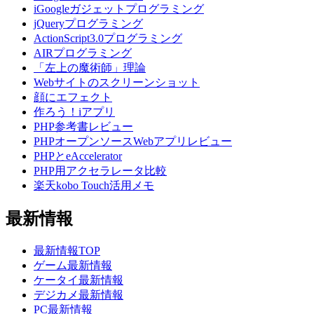
iGoogleガジェットプログラミング
jQueryプログラミング
ActionScript3.0プログラミング
AIRプログラミング
「左上の魔術師」理論
Webサイトのスクリーンショット
顔にエフェクト
作ろう！iアプリ
PHP参考書レビュー
PHPオープンソースWebアプリレビュー
PHPとeAccelerator
PHP用アクセラレータ比較
楽天kobo Touch活用メモ
最新情報
最新情報TOP
ゲーム最新情報
ケータイ最新情報
デジカメ最新情報
PC最新情報