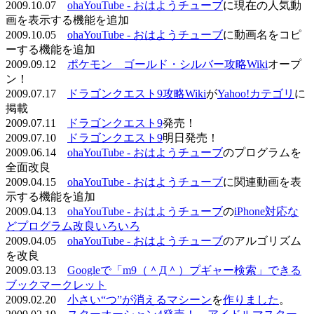
2009.10.07
ohaYouTube - おはようチューブ
に現在の人気動
画を表示する機能を追加
2009.10.05
ohaYouTube - おはようチューブ
に動画名をコピ
ーする機能を追加
2009.09.12
ポケモン ゴールド・シルバー攻略Wiki
オープ
ン！
2009.07.17
ドラゴンクエスト9攻略Wiki
が
Yahoo!カテゴリ
に
掲載
2009.07.11
ドラゴンクエスト9
発売！
2009.07.10
ドラゴンクエスト9
明日発売！
2009.06.14
ohaYouTube - おはようチューブ
のプログラムを
全面改良
2009.04.15
ohaYouTube - おはようチューブ
に関連動画を表
示する機能を追加
2009.04.13
ohaYouTube - おはようチューブ
の
iPhone対応な
どプログラム改良いろいろ
2009.04.05
ohaYouTube - おはようチューブ
のアルゴリズム
を改良
2009.03.13
Googleで「m9（＾Д＾）プギャー検索」できる
ブックマークレット
2009.02.20
小さい“つ”が消えるマシーン
を
作りました
。