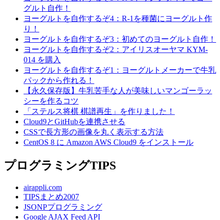
グルト自作！
ヨーグルトを自作するぞ4：R-1を種菌にヨーグルト作
り！
ヨーグルトを自作するぞ3：初めてのヨーグルト自作！
ヨーグルトを自作するぞ2：アイリスオーヤマ KYM-
014 を購入
ヨーグルトを自作するぞ1：ヨーグルトメーカーで牛乳
パックから作れる！
【永久保存版】牛乳苦手な人が美味しいマンゴーラッ
シーを作るコツ
「ステルス将棋 棋譜再生」を作りました！
Cloud9とGitHubを連携させる
CSSで長方形の画像を丸く表示する方法
CentOS 8 に Amazon AWS Cloud9 をインストール
プログラミングTIPS
airappli.com
TIPSまとめ2007
JSONPプログラミング
Google AJAX Feed API