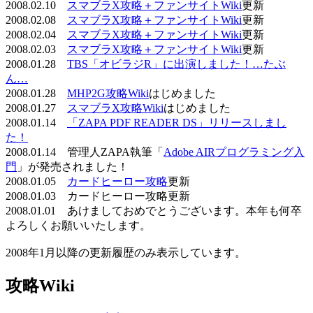
2008.02.10
スマブラX攻略＋ファンサイトWiki
更新
2008.02.08
スマブラX攻略＋ファンサイトWiki
更新
2008.02.04
スマブラX攻略＋ファンサイトWiki
更新
2008.02.03
スマブラX攻略＋ファンサイトWiki
更新
2008.01.28
TBS「オビラジR」に出演しました！…たぶ
ん…
2008.01.28
MHP2G攻略Wiki
はじめました
2008.01.27
スマブラX攻略Wiki
はじめました
2008.01.14
「ZAPA PDF READER DS」リリースしまし
た！
2008.01.14 管理人ZAPA執筆「
Adobe AIRプログラミング入
門
」が発売されました！
2008.01.05
カードヒーロー攻略
更新
2008.01.03 カードヒーロー攻略更新
2008.01.01 あけましておめでとうございます。本年も何卒
よろしくお願いいたします。
2008年1月以降の更新履歴のみ表示しています。
攻略Wiki