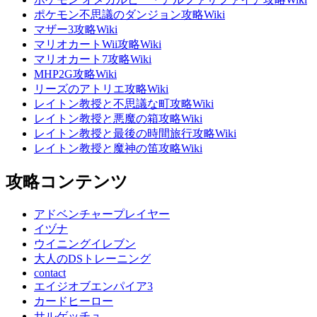
ポケモン不思議のダンジョン攻略Wiki
マザー3攻略Wiki
マリオカートWii攻略Wiki
マリオカート7攻略Wiki
MHP2G攻略Wiki
リーズのアトリエ攻略Wiki
レイトン教授と不思議な町攻略Wiki
レイトン教授と悪魔の箱攻略Wiki
レイトン教授と最後の時間旅行攻略Wiki
レイトン教授と魔神の笛攻略Wiki
攻略コンテンツ
アドベンチャープレイヤー
イヅナ
ウイニングイレブン
大人のDSトレーニング
contact
エイジオブエンパイア3
カードヒーロー
サルゲッチュ