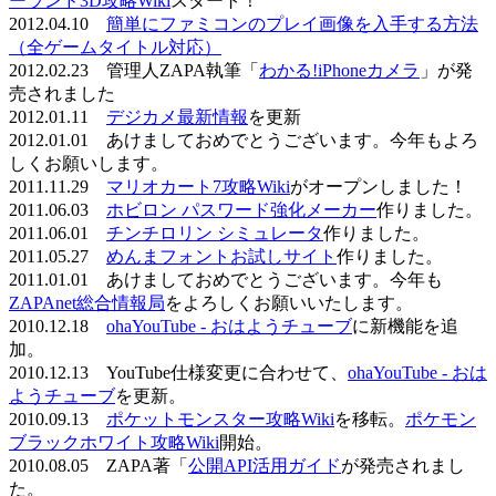
ーランド3D攻略Wiki
スタート！
2012.04.10
簡単にファミコンのプレイ画像を入手する方法
（全ゲームタイトル対応）
2012.02.23 管理人ZAPA執筆「
わかる!iPhoneカメラ
」が発
売されました
2012.01.11
デジカメ最新情報
を更新
2012.01.01 あけましておめでとうございます。今年もよろ
しくお願いします。
2011.11.29
マリオカート7攻略Wiki
がオープンしました！
2011.06.03
ホビロン パスワード強化メーカー
作りました。
2011.06.01
チンチロリン シミュレータ
作りました。
2011.05.27
めんまフォントお試しサイト
作りました。
2011.01.01 あけましておめでとうございます。今年も
ZAPAnet総合情報局
をよろしくお願いいたします。
2010.12.18
ohaYouTube - おはようチューブ
に新機能を追
加。
2010.12.13 YouTube仕様変更に合わせて、
ohaYouTube - おは
ようチューブ
を更新。
2010.09.13
ポケットモンスター攻略Wiki
を移転。
ポケモン
ブラックホワイト攻略Wiki
開始。
2010.08.05 ZAPA著「
公開API活用ガイド
が発売されまし
た。