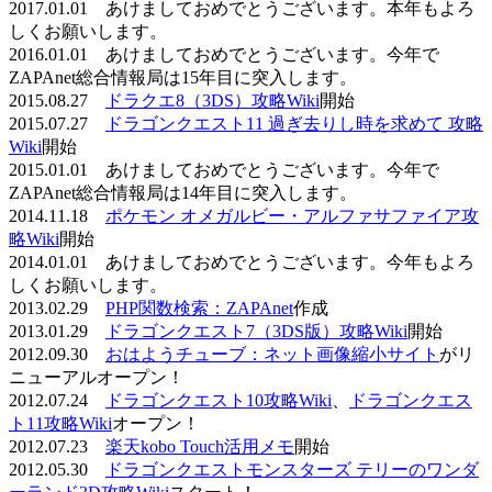
2017.01.01 あけましておめでとうございます。本年もよろ
しくお願いします。
2016.01.01 あけましておめでとうございます。今年で
ZAPAnet総合情報局は15年目に突入します。
2015.08.27
ドラクエ8（3DS）攻略Wiki
開始
2015.07.27
ドラゴンクエスト11 過ぎ去りし時を求めて 攻略
Wiki
開始
2015.01.01 あけましておめでとうございます。今年で
ZAPAnet総合情報局は14年目に突入します。
2014.11.18
ポケモン オメガルビー・アルファサファイア攻
略Wiki
開始
2014.01.01 あけましておめでとうございます。今年もよろ
しくお願いします。
2013.02.29
PHP関数検索：ZAPAnet
作成
2013.01.29
ドラゴンクエスト7（3DS版）攻略Wiki
開始
2012.09.30
おはようチューブ：ネット画像縮小サイト
がリ
ニューアルオープン！
2012.07.24
ドラゴンクエスト10攻略Wiki
、
ドラゴンクエス
ト11攻略Wiki
オープン！
2012.07.23
楽天kobo Touch活用メモ
開始
2012.05.30
ドラゴンクエストモンスターズ テリーのワンダ