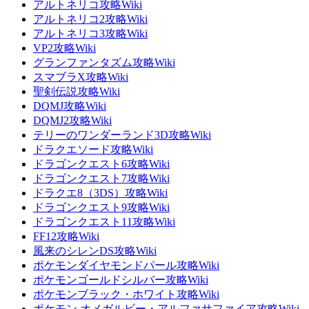
アルトネリコ攻略Wiki
アルトネリコ2攻略Wiki
アルトネリコ3攻略Wiki
VP2攻略Wiki
グランファンタズム攻略Wiki
スマブラX攻略Wiki
聖剣伝説攻略Wiki
DQMJ攻略Wiki
DQMJ2攻略Wiki
テリーのワンダーランド3D攻略Wiki
ドラクエソード攻略Wiki
ドラゴンクエスト6攻略Wiki
ドラゴンクエスト7攻略Wiki
ドラクエ8（3DS）攻略Wiki
ドラゴンクエスト9攻略Wiki
ドラゴンクエスト11攻略Wiki
FF12攻略Wiki
風来のシレンDS攻略Wiki
ポケモンダイヤモンドパール攻略Wiki
ポケモンゴールドシルバー攻略Wiki
ポケモンブラック・ホワイト攻略Wiki
ポケモン オメガルビー・アルファサファイア攻略Wiki