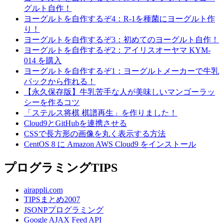
グルト自作！
ヨーグルトを自作するぞ4：R-1を種菌にヨーグルト作
り！
ヨーグルトを自作するぞ3：初めてのヨーグルト自作！
ヨーグルトを自作するぞ2：アイリスオーヤマ KYM-
014 を購入
ヨーグルトを自作するぞ1：ヨーグルトメーカーで牛乳
パックから作れる！
【永久保存版】牛乳苦手な人が美味しいマンゴーラッ
シーを作るコツ
「ステルス将棋 棋譜再生」を作りました！
Cloud9とGitHubを連携させる
CSSで長方形の画像を丸く表示する方法
CentOS 8 に Amazon AWS Cloud9 をインストール
プログラミングTIPS
airappli.com
TIPSまとめ2007
JSONPプログラミング
Google AJAX Feed API