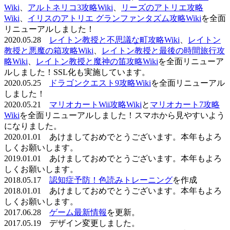
Wiki
、
アルトネリコ3攻略Wiki
、
リーズのアトリエ攻略
Wiki
、
イリスのアトリエ グランファンタズム攻略Wiki
を全面
リニューアルしました！
2020.05.28
レイトン教授と不思議な町攻略Wiki
、
レイトン
教授と悪魔の箱攻略Wiki
、
レイトン教授と最後の時間旅行攻
略Wiki
、
レイトン教授と魔神の笛攻略Wiki
を全面リニューア
ルしました！SSL化も実施しています。
2020.05.25
ドラゴンクエスト9攻略Wiki
を全面リニューアル
しました！
2020.05.21
マリオカートWii攻略Wiki
と
マリオカート7攻略
Wiki
を全面リニューアルしました！スマホから見やすいよう
になりました。
2020.01.01 あけましておめでとうございます。本年もよろ
しくお願いします。
2019.01.01 あけましておめでとうございます。本年もよろ
しくお願いします。
2018.05.17
認知症予防！色読みトレーニング
を作成
2018.01.01 あけましておめでとうございます。本年もよろ
しくお願いします。
2017.06.28
ゲーム最新情報
を更新。
2017.05.19 デザイン変更しました。