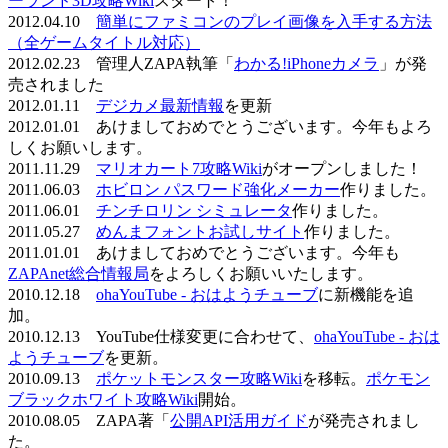
ーランド3D攻略Wiki
スタート！
2012.04.10
簡単にファミコンのプレイ画像を入手する方法
（全ゲームタイトル対応）
2012.02.23 管理人ZAPA執筆「
わかる!iPhoneカメラ
」が発
売されました
2012.01.11
デジカメ最新情報
を更新
2012.01.01 あけましておめでとうございます。今年もよろ
しくお願いします。
2011.11.29
マリオカート7攻略Wiki
がオープンしました！
2011.06.03
ホビロン パスワード強化メーカー
作りました。
2011.06.01
チンチロリン シミュレータ
作りました。
2011.05.27
めんまフォントお試しサイト
作りました。
2011.01.01 あけましておめでとうございます。今年も
ZAPAnet総合情報局
をよろしくお願いいたします。
2010.12.18
ohaYouTube - おはようチューブ
に新機能を追
加。
2010.12.13 YouTube仕様変更に合わせて、
ohaYouTube - おは
ようチューブ
を更新。
2010.09.13
ポケットモンスター攻略Wiki
を移転。
ポケモン
ブラックホワイト攻略Wiki
開始。
2010.08.05 ZAPA著「
公開API活用ガイド
が発売されまし
た。