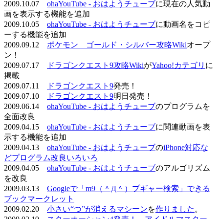
2009.10.07
ohaYouTube - おはようチューブ
に現在の人気動
画を表示する機能を追加
2009.10.05
ohaYouTube - おはようチューブ
に動画名をコピ
ーする機能を追加
2009.09.12
ポケモン ゴールド・シルバー攻略Wiki
オープ
ン！
2009.07.17
ドラゴンクエスト9攻略Wiki
が
Yahoo!カテゴリ
に
掲載
2009.07.11
ドラゴンクエスト9
発売！
2009.07.10
ドラゴンクエスト9
明日発売！
2009.06.14
ohaYouTube - おはようチューブ
のプログラムを
全面改良
2009.04.15
ohaYouTube - おはようチューブ
に関連動画を表
示する機能を追加
2009.04.13
ohaYouTube - おはようチューブ
の
iPhone対応な
どプログラム改良いろいろ
2009.04.05
ohaYouTube - おはようチューブ
のアルゴリズム
を改良
2009.03.13
Googleで「m9（＾Д＾）プギャー検索」できる
ブックマークレット
2009.02.20
小さい“つ”が消えるマシーン
を
作りました
。