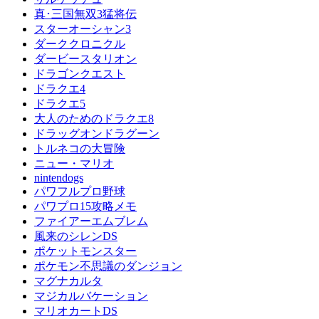
真･三国無双3猛将伝
スターオーシャン3
ダーククロニクル
ダービースタリオン
ドラゴンクエスト
ドラクエ4
ドラクエ5
大人のためのドラクエ8
ドラッグオンドラグーン
トルネコの大冒険
ニュー・マリオ
nintendogs
パワフルプロ野球
パワプロ15攻略メモ
ファイアーエムブレム
風来のシレンDS
ポケットモンスター
ポケモン不思議のダンジョン
マグナカルタ
マジカルバケーション
マリオカートDS