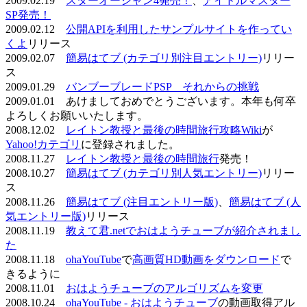
2009.02.19
スターオーシャン4発売！
、
アイドルマスター
SP発売！
2009.02.12
公開APIを利用したサンプルサイトを作ってい
くよ
リリース
2009.02.07
簡易はてブ (カテゴリ別注目エントリー)
リリー
ス
2009.01.29
バンブーブレードPSP それからの挑戦
2009.01.01 あけましておめでとうございます。本年も何卒
よろしくお願いいたします。
2008.12.02
レイトン教授と最後の時間旅行攻略Wiki
が
Yahoo!カテゴリ
に登録されました。
2008.11.27
レイトン教授と最後の時間旅行
発売！
2008.10.27
簡易はてブ (カテゴリ別人気エントリー)
リリー
ス
2008.11.26
簡易はてブ (注目エントリー版)
、
簡易はてブ (人
気エントリー版)
リリース
2008.11.19
教えて君.netでおはようチューブが紹介されまし
た
2008.11.18
ohaYouTube
で
高画質HD動画をダウンロード
で
きるように
2008.11.01
おはようチューブのアルゴリズムを変更
2008.10.24
ohaYouTube - おはようチューブ
の動画取得アル