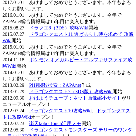
2017.01.01 あけましておめでとうございます。本年もよろ
しくお願いします。
2016.01.01 あけましておめでとうございます。今年で
ZAPAnet総合情報局は15年目に突入します。
2015.08.27
ドラクエ8（3DS）攻略Wiki
開始
2015.07.27
ドラゴンクエスト11 過ぎ去りし時を求めて 攻略
Wiki
開始
2015.01.01 あけましておめでとうございます。今年で
ZAPAnet総合情報局は14年目に突入します。
2014.11.18
ポケモン オメガルビー・アルファサファイア攻
略Wiki
開始
2014.01.01 あけましておめでとうございます。今年もよろ
しくお願いします。
2013.02.29
PHP関数検索：ZAPAnet
作成
2013.01.29
ドラゴンクエスト7（3DS版）攻略Wiki
開始
2012.09.30
おはようチューブ：ネット画像縮小サイト
がリ
ニューアルオープン！
2012.07.24
ドラゴンクエスト10攻略Wiki
、
ドラゴンクエス
ト11攻略Wiki
オープン！
2012.07.23
楽天kobo Touch活用メモ
開始
2012.05.30
ドラゴンクエストモンスターズ テリーのワンダ