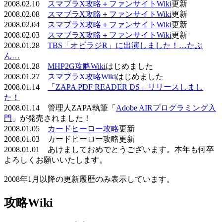
2008.02.10
スマブラX攻略＋ファンサイトWiki
更新
2008.02.08
スマブラX攻略＋ファンサイトWiki
更新
2008.02.04
スマブラX攻略＋ファンサイトWiki
更新
2008.02.03
スマブラX攻略＋ファンサイトWiki
更新
2008.01.28
TBS「オビラジR」に出演しました！…たぶ
ん…
2008.01.28
MHP2G攻略Wiki
はじめました
2008.01.27
スマブラX攻略Wiki
はじめました
2008.01.14
「ZAPA PDF READER DS」リリースしまし
た！
2008.01.14 管理人ZAPA執筆「
Adobe AIRプログラミング入
門
」が発売されました！
2008.01.05
カードヒーロー攻略
更新
2008.01.03 カードヒーロー攻略更新
2008.01.01 あけましておめでとうございます。本年も何卒
よろしくお願いいたします。
2008年1月以降の更新履歴のみ表示しています。
攻略Wiki