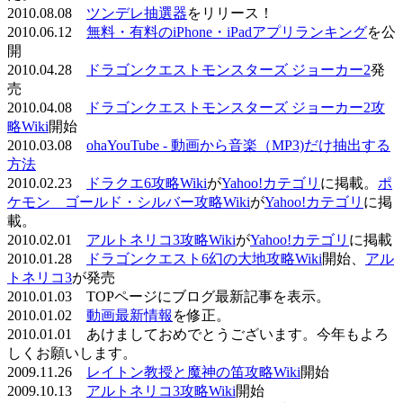
2010.08.08
ツンデレ抽選器
をリリース！
2010.06.12
無料・有料のiPhone・iPadアプリランキング
を公
開
2010.04.28
ドラゴンクエストモンスターズ ジョーカー2
発
売
2010.04.08
ドラゴンクエストモンスターズ ジョーカー2攻
略Wiki
開始
2010.03.08
ohaYouTube - 動画から音楽（MP3)だけ抽出する
方法
2010.02.23
ドラクエ6攻略Wiki
が
Yahoo!カテゴリ
に掲載。
ポ
ケモン ゴールド・シルバー攻略Wiki
が
Yahoo!カテゴリ
に掲
載。
2010.02.01
アルトネリコ3攻略Wiki
が
Yahoo!カテゴリ
に掲載
2010.01.28
ドラゴンクエスト6幻の大地攻略Wiki
開始、
アル
トネリコ3
が発売
2010.01.03 TOPページにブログ最新記事を表示。
2010.01.02
動画最新情報
を修正。
2010.01.01 あけましておめでとうございます。今年もよろ
しくお願いします。
2009.11.26
レイトン教授と魔神の笛攻略Wiki
開始
2009.10.13
アルトネリコ3攻略Wiki
開始