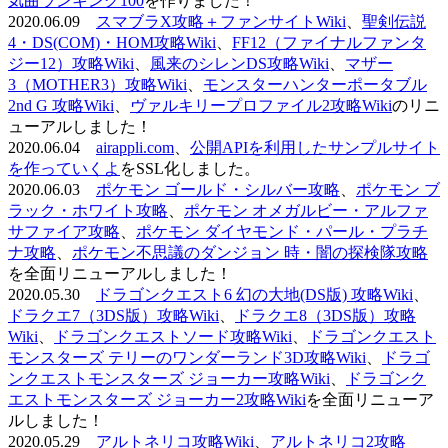
気曲ランキング100
を作りました！
2020.06.09
スマブラX攻略＋ファンサイトWiki
、
聖剣伝説
4・DS(COM)・HOM攻略Wiki
、
FF12（ファイナルファンタ
ジー12）攻略Wiki
、
風来のシレンDS攻略Wiki
、
マザー
3（MOTHER3）攻略Wiki
、
モンスターハンターポータブル
2nd G 攻略Wiki
、
ヴァルキリープロファイル2攻略Wiki
のリニ
ューアルしました！
2020.06.04
airappli.com
、
公開APIを利用したサンプルサイト
を作っていくよ
をSSL化しました。
2020.06.03
ポケモン ゴールド・シルバー攻略
、
ポケモン ブ
ラック・ホワイト攻略
、
ポケモン オメガルビー・アルファ
サファイア攻略
、
ポケモン ダイヤモンド・パール・プラチ
ナ攻略
、
ポケモン不思議のダンジョン 時・闇の探検隊攻略
を全面リニューアルしました！
2020.05.30
ドラゴンクエスト6 幻の大地(DS版) 攻略Wiki
、
ドラクエ7（3DS版）攻略Wiki
、
ドラクエ8（3DS版）攻略
Wiki
、
ドラゴンクエストソード攻略Wiki
、
ドラゴンクエスト
モンスターズ テリーのワンダーランド3D攻略Wiki
、
ドラゴ
ンクエストモンスターズ ジョーカー攻略Wiki
、
ドラゴンク
エストモンスターズ ジョーカー2攻略Wiki
を全面リニューア
ルしました！
2020.05.29
アルトネリコ攻略Wiki
、
アルトネリコ2攻略