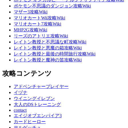
ポケモン不思議のダンジョン攻略Wiki
マザー3攻略Wiki
マリオカートWii攻略Wiki
マリオカート7攻略Wiki
MHP2G攻略Wiki
リーズのアトリエ攻略Wiki
レイトン教授と不思議な町攻略Wiki
レイトン教授と悪魔の箱攻略Wiki
レイトン教授と最後の時間旅行攻略Wiki
レイトン教授と魔神の笛攻略Wiki
攻略コンテンツ
アドベンチャープレイヤー
イヅナ
ウイニングイレブン
大人のDSトレーニング
contact
エイジオブエンパイア3
カードヒーロー
サルゲッチュ