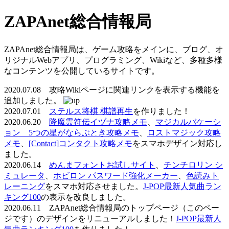
ZAPAnet総合情報局
ZAPAnet総合情報局は、ゲーム攻略をメインに、ブログ、オ
リジナルWebアプリ、プログラミング、Wikiなど、多種多様
なコンテンツを公開しているサイトです。
2020.07.08 攻略Wikiページに関連リンクを表示する機能を
追加しました。
2020.07.01
ステルス将棋 棋譜再生
を作りました！
2020.06.20
降魔霊符伝イヅナ攻略メモ
、
マジカルバケーシ
ョン 5つの星がならぶとき攻略メモ
、
ロストマジック攻略
メモ
、
[Contact]コンタクト攻略メモ
をスマホデザイン対応し
ました。
2020.06.14
めんまフォントお試しサイト
、
チンチロリン シ
ミュレータ
、
ホビロン パスワード強化メーカー
、
色読みト
レーニング
をスマホ対応させました。
J-POP最新人気曲ラン
キング100
の表示を改良しました。
2020.06.11 ZAPAnet総合情報局のトップページ（このペー
ジです）のデザインをリニューアルしました！
J-POP最新人