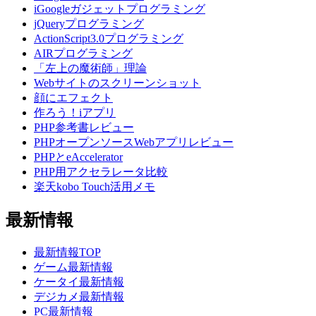
iGoogleガジェットプログラミング
jQueryプログラミング
ActionScript3.0プログラミング
AIRプログラミング
「左上の魔術師」理論
Webサイトのスクリーンショット
顔にエフェクト
作ろう！iアプリ
PHP参考書レビュー
PHPオープンソースWebアプリレビュー
PHPとeAccelerator
PHP用アクセラレータ比較
楽天kobo Touch活用メモ
最新情報
最新情報TOP
ゲーム最新情報
ケータイ最新情報
デジカメ最新情報
PC最新情報