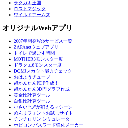
ラクガキ王国
ロストマジック
ワイルドアームズ
オリジナルWebアプリ
2007年開発Webサービス一覧
ZAPAnetウェブアプリ
トイレで過ごす時間
MOTHER3モンスター度
ドラクエ8モンスター度
DQMJスカウト能力チェック
おはようチューブ
超かんたんPDF作成！
超かんたん3D円グラフ作成！
黄金比計算ツール
白銀比計算ツール
小さい“つ”が消えるマシーン
めんまフォントお試しサイト
チンチロリン シミュレータ
ホビロン パスワード強化メーカー