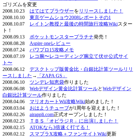
ゴリズムを変更
2008.10.23
はてはてブラウザー
を
リリースしました！
2008.10.10
東京ゲームショウ2008レポートその1
2008.10.07
レイトン教授と最後の時間旅行攻略Wiki
スター
ト！
2008.09.13
ポケットモンスタープラチナ
発売！
2008.08.28
Aspire oneレビュー
2008.07.24
パワプロ15攻略メモ
2008.07.19
レコ腕〜レコーディング腕立て伏せ公式サイ
ト〜
2008.06.12
デスクトップ版黄金比・白銀比計算ツールリリ
ースしました
→
「ZAPA GS」
2008.06.10
ツンデレ知恵袋
作りました
2008.06.08
Webデザイン黄金比計算ツール
と
Webデザイン
白銀比計算ツール
作りました
2008.04.06
マリオカートWii攻略Wiki
始めました！
2008.03.04
おはようチューブ
が1周年を迎えました！
2008.02.26
airappli.com
正式オープンしました！
2008.02.23
ＴＢＳ「オビラジＲ」に出演しました！
2008.02.15
ATOKなら3倍速く打てる！
2008.02.12
スマブラX攻略＋ファンサイトWiki
更新