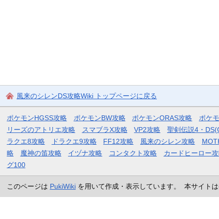
風来のシレンDS攻略Wiki トップページに戻る
ポケモンHGSS攻略
ポケモンBW攻略
ポケモンORAS攻略
ポケ
リーズのアトリエ攻略
スマブラX攻略
VP2攻略
聖剣伝説4・DS(
ラクエ8攻略
ドラクエ9攻略
FF12攻略
風来のシレン攻略
MOT
略
魔神の笛攻略
イヅナ攻略
コンタクト攻略
カードヒーロー攻
グ100
このページは
PukiWiki
を用いて作成・表示しています。 本サイトは