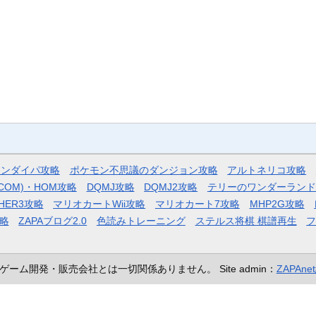
モンダイパ攻略
ポケモン不思議のダンジョン攻略
アルトネリコ攻略
COM)・HOM攻略
DQMJ攻略
DQMJ2攻略
テリーのワンダーランド
HER3攻略
マリオカートWii攻略
マリオカート7攻略
MHP2G攻略
略
ZAPAブログ2.0
色読みトレーニング
ステルス将棋 棋譜再生
ゲーム開発・販売会社とは一切関係ありません。
Site admin：
ZAPAn