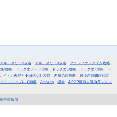
アルトネリコ2攻略
アルトネリコ3攻略
グランファンタズム攻略
3D攻略
ドラクエソード攻略
ドラクエ6攻略
ドラクエ7攻略
ド
レイトン教授と不思議な町攻略
悪魔の箱攻略
最後の時間旅行攻
ファミコンのプレイ画像
Amazon
楽天
J-POP最新人気曲ランキン
et総合情報局