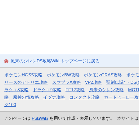
風来のシレンDS攻略Wiki トップページに戻る
ポケモンHGSS攻略
ポケモンBW攻略
ポケモンORAS攻略
ポケ
リーズのアトリエ攻略
スマブラX攻略
VP2攻略
聖剣伝説4・DS(
ラクエ8攻略
ドラクエ9攻略
FF12攻略
風来のシレン攻略
MOT
略
魔神の笛攻略
イヅナ攻略
コンタクト攻略
カードヒーロー攻
グ100
このページは
PukiWiki
を用いて作成・表示しています。 本サイトは