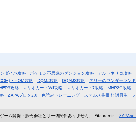
モンダイパ攻略
ポケモン不思議のダンジョン攻略
アルトネリコ攻略
COM)・HOM攻略
DQMJ攻略
DQMJ2攻略
テリーのワンダーランド
HER3攻略
マリオカートWii攻略
マリオカート7攻略
MHP2G攻略
略
ZAPAブログ2.0
色読みトレーニング
ステルス将棋 棋譜再生
ゲーム開発・販売会社とは一切関係ありません。
Site admin：
ZAPAn