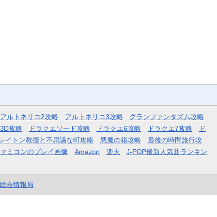
アルトネリコ2攻略
アルトネリコ3攻略
グランファンタズム攻略
3D攻略
ドラクエソード攻略
ドラクエ6攻略
ドラクエ7攻略
ド
レイトン教授と不思議な町攻略
悪魔の箱攻略
最後の時間旅行攻
ファミコンのプレイ画像
Amazon
楽天
J-POP最新人気曲ランキン
et総合情報局