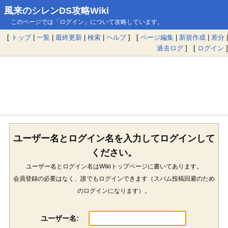
風来のシレンDS攻略Wiki
このページでは「ログイン」について攻略しています。
[
トップ
|
一覧
|
最終更新
|
検索
|
ヘルプ
] [
ページ編集
|
新規作成
|
差分
|
過去ログ
] [
ログイン
]
ユーザー名とログイン名を入力してログインして
ください。
ユーザー名とログイン名はWikiトップページに書いてあります。
会員登録の必要はなく、誰でもログインできます（スパム投稿回避のため
のログインになります）。
ユーザー名: