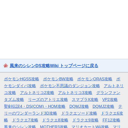
風来のシレンDS攻略Wiki トップページに戻る
ポケモンHGSS攻略
ポケモンBW攻略
ポケモンORAS攻略
ポ
ケモンダイパ攻略
ポケモン不思議のダンジョン攻略
アルトネリ
コ攻略
アルトネリコ2攻略
アルトネリコ3攻略
グランファン
タズム攻略
リーズのアトリエ攻略
スマブラX攻略
VP2攻略
聖剣伝説4・DS(COM)・HOM攻略
DQMJ攻略
DQMJ2攻略
テ
リーのワンダーランド3D攻略
ドラクエソード攻略
ドラクエ6攻
略
ドラクエ7攻略
ドラクエ8攻略
ドラクエ9攻略
FF12攻略
風来のシレン攻略
MOTHER3攻略
マリオカートWii攻略
マリ