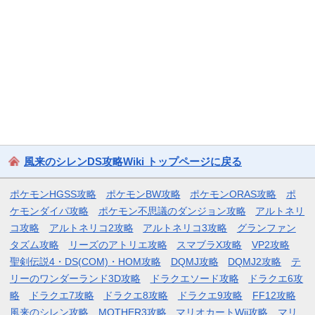
風来のシレンDS攻略Wiki トップページに戻る
ポケモンHGSS攻略
ポケモンBW攻略
ポケモンORAS攻略
ポ
ケモンダイパ攻略
ポケモン不思議のダンジョン攻略
アルトネリ
コ攻略
アルトネリコ2攻略
アルトネリコ3攻略
グランファン
タズム攻略
リーズのアトリエ攻略
スマブラX攻略
VP2攻略
聖剣伝説4・DS(COM)・HOM攻略
DQMJ攻略
DQMJ2攻略
テ
リーのワンダーランド3D攻略
ドラクエソード攻略
ドラクエ6攻
略
ドラクエ7攻略
ドラクエ8攻略
ドラクエ9攻略
FF12攻略
風来のシレン攻略
MOTHER3攻略
マリオカートWii攻略
マリ