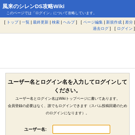
風来のシレンDS攻略Wiki
このページでは「ログイン」について攻略しています。
[
トップ
|
一覧
|
最終更新
|
検索
|
ヘルプ
] [
ページ編集
|
新規作成
|
差分
|
過去ログ
] [
ログイン
]
ユーザー名とログイン名を入力してログインして
ください。
ユーザー名とログイン名はWikiトップページに書いてあります。
会員登録の必要はなく、誰でもログインできます（スパム投稿回避のため
のログインになります）。
ユーザー名: