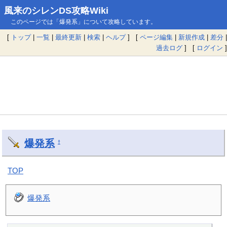
風来のシレンDS攻略Wiki
このページでは「爆発系」について攻略しています。
[
トップ
|
一覧
|
最終更新
|
検索
|
ヘルプ
] [
ページ編集
|
新規作成
|
差分
|
過去ログ
] [
ログイン
]
爆発系
†
TOP
爆発系