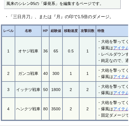
風来のシレンDSの「爆発系」を編集するページです。
・「三日月刀」、または『月』の印で1.5倍のダメージ。
レベル
名称
HP
経験値
移動速度
攻撃回数
特徴
・大砲を撃ってく
・爆風は
アイテ
1
オヤジ戦車
36
65
0.5
1
・レベルダウン
・鈍足なので、
・大砲を撃ってく
2
ガンコ戦車
40
300
1
1
・爆風は
アイテ
・大砲を撃ってく
3
イッテツ戦車
50
1800
2
2
・爆風は
アイテ
・大砲を撃ってく
4
ヘンクツ戦車
80
3500
2
2
・爆風は
アイテ
・固定ダメージ