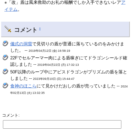
※「改」盾は風来救助のお礼の報酬でしか入手できないレア
ア
イテム
。
コメント
†
儀式の洞窟
で見切りの盾が普通に落ちているのをみかけま
した。 --
2019年04月12日 (金) 16:58:19
22Fでセルアーマー肉による盾稼ぎにてドラゴンシールド確
認しました --
2019年04月22日 (月) 17:32:13
50F以降のループ中にアビスドラゴンがプリズムの盾を落と
しました --
2023年09月10日 (日) 15:44:47
食神のほこら
にて見かけだおしの盾が売っていました --
2024
年02月13日 (火) 13:32:35
コメント: