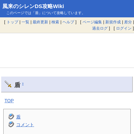
風来のシレンDS攻略Wiki
このページでは「盾」について攻略しています。
[
トップ
|
一覧
|
最終更新
|
検索
|
ヘルプ
] [
ページ編集
|
新規作成
|
差分
|
過去ログ
] [
ログイン
]
盾
†
TOP
盾
コメント