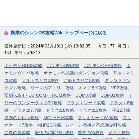
風来のシレンDS攻略Wiki トップページに戻る
最終更新日：2024年02月13日 (火) 13:32:35
今日：77 昨日：
163 累計：576240
ポケモンHGSS攻略
ポケモンBW攻略
ポケモンORAS攻略
ポ
ケモンダイパ攻略
ポケモン不思議のダンジョン攻略
アルトネリ
コ攻略
アルトネリコ2攻略
アルトネリコ3攻略
グランファン
タズム攻略
リーズのアトリエ攻略
スマブラX攻略
VP2攻略
聖剣伝説4・DS(COM)・HOM攻略
DQMJ攻略
DQMJ2攻略
テ
リーのワンダーランド3D攻略
ドラクエソード攻略
ドラクエ6攻
略
ドラクエ7攻略
ドラクエ8攻略
ドラクエ9攻略
FF12攻略
風来のシレン攻略
MOTHER3攻略
マリオカートWii攻略
マリ
オカート7攻略
MHP2G攻略
レイトン教授と不思議な町攻略
悪魔の箱攻略
最後の時間旅行攻略
魔神の笛攻略
イヅナ攻略