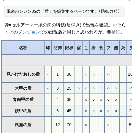
風来のシレンDSの「盾」を編集するページです。(防御力順)
弾=セルアーマー系の肉の特技(盾弾き)で出現を確認。おそら
くその
ダンジョン
での出現盾と同じと思われるが、要検証。
名称
印
防御
限界
宿
こ
掛
食
フ
儀
死
見かけだおしの盾
-
1
30
○
○
○
○
10
木甲の盾
-
3
25
○
○
○
○
○
○
4
青銅甲の盾
-
4
35
○
○
○
○
○
6
鉄甲の盾
-
6
45
○
○
○
○
○
2
風魔の盾
-
12
70
○
○
5