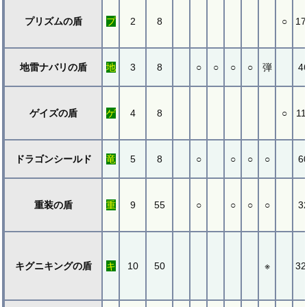
プリズムの盾
プ
2
8
○
17
地雷ナバリの盾
地
3
8
○
○
○
○
弾
4
ゲイズの盾
ゲ
4
8
○
11
ドラゴンシールド
竜
5
8
○
○
○
○
6
重装の盾
重
9
55
○
○
○
○
3
キグニキングの盾
キ
10
50
※
32