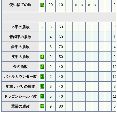
使い捨ての盾
捨
20
10
○
○
○
○
2
木甲の盾改
-
3
50
8
青銅甲の盾改
-
4
60
1
鉄甲の盾改
-
6
70
4
皮甲の盾改
皮
2
50
2
金の盾改
金
2
40
12
バトルカウンター改
バ
2
40
12
地雷ナバリの盾改
地
3
40
8
ドラゴンシールド改
竜
5
40
11
重装の盾改
重
9
80
6