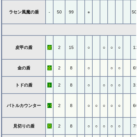
ラセン風魔の盾
-
50
99
※
50
皮甲の盾
皮
2
15
○
○
○
○
1
金の盾
金
2
8
○
○
○
6
トドの盾
ト
2
8
○
○
○
○
3
バトルカウンター
バ
2
8
○
○
○
○
○
6
見切りの盾
見
2
8
○
○
○
○
○
7