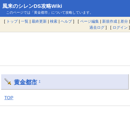
風来のシレンDS攻略Wiki
このページでは「黄金都市」について攻略しています。
[
トップ
|
一覧
|
最終更新
|
検索
|
ヘルプ
] [
ページ編集
|
新規作成
|
差分
|
過去ログ
] [
ログイン
]
黄金都市
†
TOP