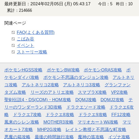
最終更新日：2024年02月05日 (月) 05:43:17
今日：5 昨日：10
累計：214666
関連ページ
FAQ(よくある質問)
こばみ谷
イベント
ストーリー攻略
ポケモンHGSS攻略
ポケモンBW攻略
ポケモンORAS攻略
ポ
ケモンダイパ攻略
ポケモン不思議のダンジョン攻略
アルトネリ
コ攻略
アルトネリコ2攻略
アルトネリコ3攻略
グランファン
タズム攻略
リーズのアトリエ攻略
スマブラX攻略
VP2攻略
聖剣伝説4・DS(COM)・HOM攻略
DQMJ攻略
DQMJ2攻略
テ
リーのワンダーランド3D攻略
ドラクエソード攻略
ドラクエ6攻
略
ドラクエ7攻略
ドラクエ8攻略
ドラクエ9攻略
FF12攻略
風来のシレン攻略
MOTHER3攻略
マリオカートWii攻略
マリ
オカート7攻略
MHP2G攻略
レイトン教授と不思議な町攻略
悪魔の箱攻略
最後の時間旅行攻略
魔神の笛攻略
イヅナ攻略