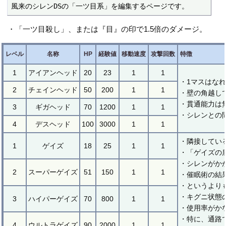
風来のシレンDSの「一ツ目系」を編集するページです。
・「一ツ目殺し」、または『目』の印で1.5倍のダメージ。
レベル
名称
HP
経験値
移動速度
攻撃回数
特徴
1
アイアンヘッド
20
23
1
1
・1マスはな
2
チェインヘッド
50
200
1
1
・壁の角越し
・貫通能力は
3
ギガヘッド
70
1200
1
1
・シレンとの
4
デスヘッド
100
3000
1
1
・隣接してい
1
ゲイズ
18
25
1
1
・「ゲイズの
・シレンがか
2
スーパーゲイズ
51
150
1
1
・催眠術の結
・というより
・キグニ状態
3
ハイパーゲイズ
70
800
1
1
・使用率がか
・特に、通路
4
ウルトラゲイズ
90
2000
1
1