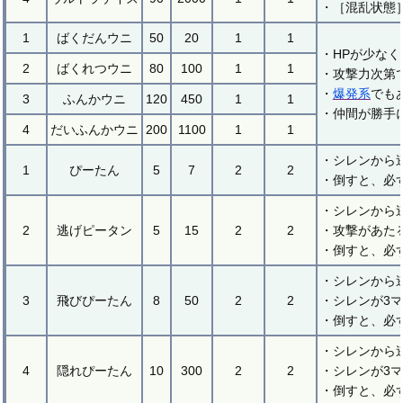
・［混乱状態
1
ばくだんウニ
50
20
1
1
・HPが少な
2
ばくれつウニ
80
100
1
1
・攻撃力次第
・
爆発系
でも
3
ふんかウニ
120
450
1
1
・仲間が勝手
4
だいふんかウニ
200
1100
1
1
・シレンから
1
ぴーたん
5
7
2
2
・倒すと、必
・シレンから
2
逃げピータン
5
15
2
2
・攻撃があた
・倒すと、必
・シレンから
3
飛びぴーたん
8
50
2
2
・シレンが3
・倒すと、必
・シレンから
4
隠れぴーたん
10
300
2
2
・シレンが3
・倒すと、必