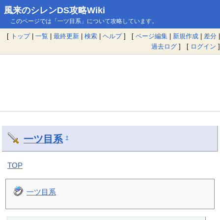
風来のシレンDS攻略Wiki
このページでは「一ツ目系」について攻略しています。
[
トップ
|
一覧
|
最終更新
|
検索
|
ヘルプ
] [
ページ編集
|
新規作成
|
差分
|
過去ログ
] [
ログイン
]
一ツ目系
†
TOP
一ツ目系