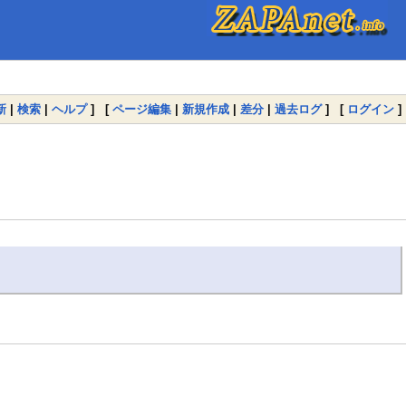
新
|
検索
|
ヘルプ
] [
ページ編集
|
新規作成
|
差分
|
過去ログ
] [
ログイン
]