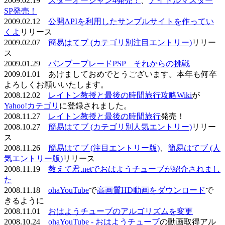
2009.02.19
スターオーシャン4発売！
、
アイドルマスター
SP発売！
2009.02.12
公開APIを利用したサンプルサイトを作ってい
くよ
リリース
2009.02.07
簡易はてブ (カテゴリ別注目エントリー)
リリー
ス
2009.01.29
バンブーブレードPSP それからの挑戦
2009.01.01 あけましておめでとうございます。本年も何卒
よろしくお願いいたします。
2008.12.02
レイトン教授と最後の時間旅行攻略Wiki
が
Yahoo!カテゴリ
に登録されました。
2008.11.27
レイトン教授と最後の時間旅行
発売！
2008.10.27
簡易はてブ (カテゴリ別人気エントリー)
リリー
ス
2008.11.26
簡易はてブ (注目エントリー版)
、
簡易はてブ (人
気エントリー版)
リリース
2008.11.19
教えて君.netでおはようチューブが紹介されまし
た
2008.11.18
ohaYouTube
で
高画質HD動画をダウンロード
で
きるように
2008.11.01
おはようチューブのアルゴリズムを変更
2008.10.24
ohaYouTube - おはようチューブ
の動画取得アル