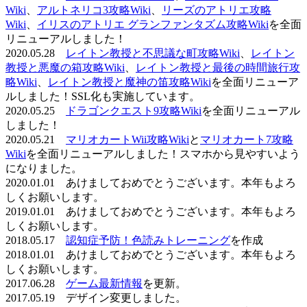
Wiki
、
アルトネリコ3攻略Wiki
、
リーズのアトリエ攻略
Wiki
、
イリスのアトリエ グランファンタズム攻略Wiki
を全面
リニューアルしました！
2020.05.28
レイトン教授と不思議な町攻略Wiki
、
レイトン
教授と悪魔の箱攻略Wiki
、
レイトン教授と最後の時間旅行攻
略Wiki
、
レイトン教授と魔神の笛攻略Wiki
を全面リニューア
ルしました！SSL化も実施しています。
2020.05.25
ドラゴンクエスト9攻略Wiki
を全面リニューアル
しました！
2020.05.21
マリオカートWii攻略Wiki
と
マリオカート7攻略
Wiki
を全面リニューアルしました！スマホから見やすいよう
になりました。
2020.01.01 あけましておめでとうございます。本年もよろ
しくお願いします。
2019.01.01 あけましておめでとうございます。本年もよろ
しくお願いします。
2018.05.17
認知症予防！色読みトレーニング
を作成
2018.01.01 あけましておめでとうございます。本年もよろ
しくお願いします。
2017.06.28
ゲーム最新情報
を更新。
2017.05.19 デザイン変更しました。