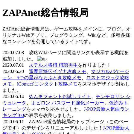
ZAPAnet総合情報局
ZAPAnet総合情報局は、ゲーム攻略をメインに、ブログ、オ
リジナルWebアプリ、プログラミング、Wikiなど、多種多様
なコンテンツを公開しているサイトです。
2020.07.08 攻略Wikiページに関連リンクを表示する機能を
追加しました。
2020.07.01
ステルス将棋 棋譜再生
を作りました！
2020.06.20
降魔霊符伝イヅナ攻略メモ
、
マジカルバケーシ
ョン 5つの星がならぶとき攻略メモ
、
ロストマジック攻略
メモ
、
[Contact]コンタクト攻略メモ
をスマホデザイン対応し
ました。
2020.06.14
めんまフォントお試しサイト
、
チンチロリン シ
ミュレータ
、
ホビロン パスワード強化メーカー
、
色読みト
レーニング
をスマホ対応させました。
J-POP最新人気曲ラン
キング100
の表示を改良しました。
2020.06.11 ZAPAnet総合情報局のトップページ（このペー
ジです）のデザインをリニューアルしました！
J-POP最新人