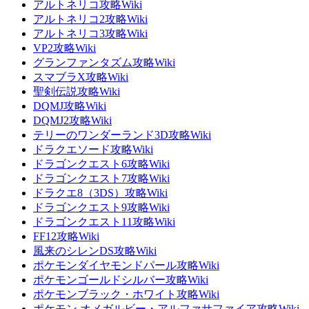
アルトネリコ攻略Wiki
アルトネリコ2攻略Wiki
アルトネリコ3攻略Wiki
VP2攻略Wiki
グランファンタズム攻略Wiki
スマブラX攻略Wiki
聖剣伝説攻略Wiki
DQMJ攻略Wiki
DQMJ2攻略Wiki
テリーのワンダーランド3D攻略Wiki
ドラクエソード攻略Wiki
ドラゴンクエスト6攻略Wiki
ドラゴンクエスト7攻略Wiki
ドラクエ8（3DS）攻略Wiki
ドラゴンクエスト9攻略Wiki
ドラゴンクエスト11攻略Wiki
FF12攻略Wiki
風来のシレンDS攻略Wiki
ポケモンダイヤモンドパール攻略Wiki
ポケモンゴールドシルバー攻略Wiki
ポケモンブラック・ホワイト攻略Wiki
ポケモン オメガルビー・アルファサファイア攻略Wiki