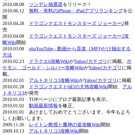
2010.08.08
ツンデレ抽選器
をリリース！
2010.06.12
無料・有料のiPhone・iPadアプリランキング
を公
開
2010.04.28
ドラゴンクエストモンスターズ ジョーカー2
発
売
2010.04.08
ドラゴンクエストモンスターズ ジョーカー2攻
略Wiki
開始
2010.03.08
ohaYouTube - 動画から音楽（MP3)だけ抽出する
方法
2010.02.23
ドラクエ6攻略Wiki
が
Yahoo!カテゴリ
に掲載。
ポ
ケモン ゴールド・シルバー攻略Wiki
が
Yahoo!カテゴリ
に掲
載。
2010.02.01
アルトネリコ3攻略Wiki
が
Yahoo!カテゴリ
に掲載
2010.01.28
ドラゴンクエスト6幻の大地攻略Wiki
開始、
アル
トネリコ3
が発売
2010.01.03 TOPページにブログ最新記事を表示。
2010.01.02
動画最新情報
を修正。
2010.01.01 あけましておめでとうございます。今年もよろ
しくお願いします。
2009.11.26
レイトン教授と魔神の笛攻略Wiki
開始
2009.10.13
アルトネリコ3攻略Wiki
開始