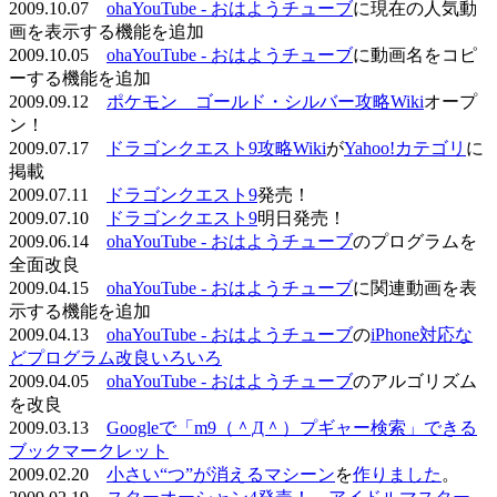
2009.10.07
ohaYouTube - おはようチューブ
に現在の人気動
画を表示する機能を追加
2009.10.05
ohaYouTube - おはようチューブ
に動画名をコピ
ーする機能を追加
2009.09.12
ポケモン ゴールド・シルバー攻略Wiki
オープ
ン！
2009.07.17
ドラゴンクエスト9攻略Wiki
が
Yahoo!カテゴリ
に
掲載
2009.07.11
ドラゴンクエスト9
発売！
2009.07.10
ドラゴンクエスト9
明日発売！
2009.06.14
ohaYouTube - おはようチューブ
のプログラムを
全面改良
2009.04.15
ohaYouTube - おはようチューブ
に関連動画を表
示する機能を追加
2009.04.13
ohaYouTube - おはようチューブ
の
iPhone対応な
どプログラム改良いろいろ
2009.04.05
ohaYouTube - おはようチューブ
のアルゴリズム
を改良
2009.03.13
Googleで「m9（＾Д＾）プギャー検索」できる
ブックマークレット
2009.02.20
小さい“つ”が消えるマシーン
を
作りました
。