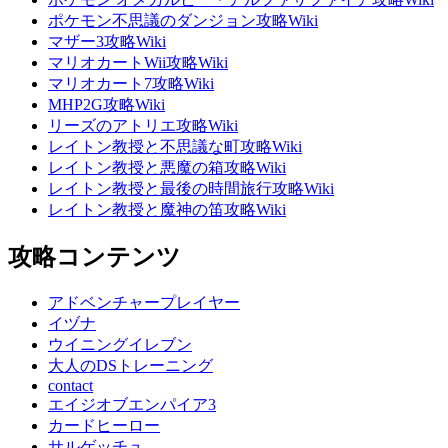
ポケモン不思議のダンジョン攻略Wiki
マザー3攻略Wiki
マリオカートWii攻略Wiki
マリオカート7攻略Wiki
MHP2G攻略Wiki
リーズのアトリエ攻略Wiki
レイトン教授と不思議な町攻略Wiki
レイトン教授と悪魔の箱攻略Wiki
レイトン教授と最後の時間旅行攻略Wiki
レイトン教授と魔神の笛攻略Wiki
攻略コンテンツ
アドベンチャープレイヤー
イヅナ
ウイニングイレブン
大人のDSトレーニング
contact
エイジオブエンパイア3
カードヒーロー
サルゲッチュ