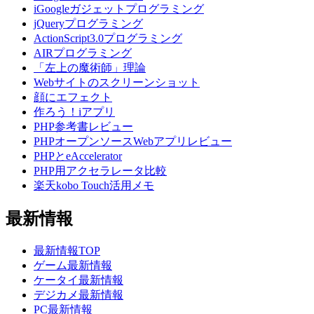
iGoogleガジェットプログラミング
jQueryプログラミング
ActionScript3.0プログラミング
AIRプログラミング
「左上の魔術師」理論
Webサイトのスクリーンショット
顔にエフェクト
作ろう！iアプリ
PHP参考書レビュー
PHPオープンソースWebアプリレビュー
PHPとeAccelerator
PHP用アクセラレータ比較
楽天kobo Touch活用メモ
最新情報
最新情報TOP
ゲーム最新情報
ケータイ最新情報
デジカメ最新情報
PC最新情報