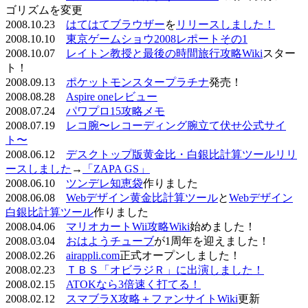
ゴリズムを変更
2008.10.23
はてはてブラウザー
を
リリースしました！
2008.10.10
東京ゲームショウ2008レポートその1
2008.10.07
レイトン教授と最後の時間旅行攻略Wiki
スター
ト！
2008.09.13
ポケットモンスタープラチナ
発売！
2008.08.28
Aspire oneレビュー
2008.07.24
パワプロ15攻略メモ
2008.07.19
レコ腕〜レコーディング腕立て伏せ公式サイ
ト〜
2008.06.12
デスクトップ版黄金比・白銀比計算ツールリリ
ースしました
→
「ZAPA GS」
2008.06.10
ツンデレ知恵袋
作りました
2008.06.08
Webデザイン黄金比計算ツール
と
Webデザイン
白銀比計算ツール
作りました
2008.04.06
マリオカートWii攻略Wiki
始めました！
2008.03.04
おはようチューブ
が1周年を迎えました！
2008.02.26
airappli.com
正式オープンしました！
2008.02.23
ＴＢＳ「オビラジＲ」に出演しました！
2008.02.15
ATOKなら3倍速く打てる！
2008.02.12
スマブラX攻略＋ファンサイトWiki
更新