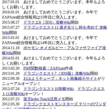
2017.01.01 あけましておめでとうございます。本年もよろ
しくお願いします。
2016.01.01 あけましておめでとうございます。今年で
ZAPAnet総合情報局は15年目に突入します。
2015.08.27
ドラクエ8（3DS）攻略Wiki
開始
2015.07.27
ドラゴンクエスト11 過ぎ去りし時を求めて 攻略
Wiki
開始
2015.01.01 あけましておめでとうございます。今年で
ZAPAnet総合情報局は14年目に突入します。
2014.11.18
ポケモン オメガルビー・アルファサファイア攻
略Wiki
開始
2014.01.01 あけましておめでとうございます。今年もよろ
しくお願いします。
2013.02.29
PHP関数検索：ZAPAnet
作成
2013.01.29
ドラゴンクエスト7（3DS版）攻略Wiki
開始
2012.09.30
おはようチューブ：ネット画像縮小サイト
がリ
ニューアルオープン！
2012.07.24
ドラゴンクエスト10攻略Wiki
、
ドラゴンクエス
ト11攻略Wiki
オープン！
2012.07.23
楽天kobo Touch活用メモ
開始
2012.05.30
ドラゴンクエストモンスターズ テリーのワンダ