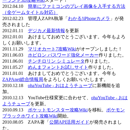
ーランド3D攻略Wiki
スタート！
2012.04.10
簡単にファミコンのプレイ画像を入手する方法
（全ゲームタイトル対応）
2012.02.23 管理人ZAPA執筆「
わかる!iPhoneカメラ
」が発
売されました
2012.01.11
デジカメ最新情報
を更新
2012.01.01 あけましておめでとうございます。今年もよろ
しくお願いします。
2011.11.29
マリオカート7攻略Wiki
がオープンしました！
2011.06.03
ホビロン パスワード強化メーカー
作りました。
2011.06.01
チンチロリン シミュレータ
作りました。
2011.05.27
めんまフォントお試しサイト
作りました。
2011.01.01 あけましておめでとうございます。今年も
ZAPAnet総合情報局
をよろしくお願いいたします。
2010.12.18
ohaYouTube - おはようチューブ
に新機能を追
加。
2010.12.13 YouTube仕様変更に合わせて、
ohaYouTube - おは
ようチューブ
を更新。
2010.09.13
ポケットモンスター攻略Wiki
を移転。
ポケモン
ブラックホワイト攻略Wiki
開始。
2010.08.05 ZAPA著「
公開API活用ガイド
が発売されまし
た。