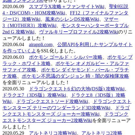
気曲ランキング100
を作りました！
2020.06.09
スマブラX攻略＋ファンサイトWiki
、
聖剣伝説
4・DS(COM)・HOM攻略Wiki
、
FF12（ファイナルファンタ
ジー12）攻略Wiki
、
風来のシレンDS攻略Wiki
、
マザー
3（MOTHER3）攻略Wiki
、
モンスターハンターポータブル
2nd G 攻略Wiki
、
ヴァルキリープロファイル2攻略Wiki
のリニ
ューアルしました！
2020.06.04
airappli.com
、
公開APIを利用したサンプルサイト
を作っていくよ
をSSL化しました。
2020.06.03
ポケモン ゴールド・シルバー攻略
、
ポケモン ブ
ラック・ホワイト攻略
、
ポケモン オメガルビー・アルファ
サファイア攻略
、
ポケモン ダイヤモンド・パール・プラチ
ナ攻略
、
ポケモン不思議のダンジョン 時・闇の探検隊攻略
を全面リニューアルしました！
2020.05.30
ドラゴンクエスト6 幻の大地(DS版) 攻略Wiki
、
ドラクエ7（3DS版）攻略Wiki
、
ドラクエ8（3DS版）攻略
Wiki
、
ドラゴンクエストソード攻略Wiki
、
ドラゴンクエスト
モンスターズ テリーのワンダーランド3D攻略Wiki
、
ドラゴ
ンクエストモンスターズ ジョーカー攻略Wiki
、
ドラゴンク
エストモンスターズ ジョーカー2攻略Wiki
を全面リニューア
ルしました！
2020.05.29
アルトネリコ攻略Wiki
、
アルトネリコ2攻略