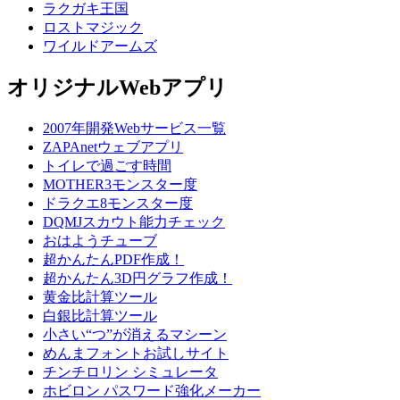
ラクガキ王国
ロストマジック
ワイルドアームズ
オリジナルWebアプリ
2007年開発Webサービス一覧
ZAPAnetウェブアプリ
トイレで過ごす時間
MOTHER3モンスター度
ドラクエ8モンスター度
DQMJスカウト能力チェック
おはようチューブ
超かんたんPDF作成！
超かんたん3D円グラフ作成！
黄金比計算ツール
白銀比計算ツール
小さい“つ”が消えるマシーン
めんまフォントお試しサイト
チンチロリン シミュレータ
ホビロン パスワード強化メーカー