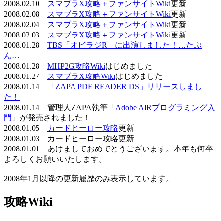
2008.02.10
スマブラX攻略＋ファンサイトWiki
更新
2008.02.08
スマブラX攻略＋ファンサイトWiki
更新
2008.02.04
スマブラX攻略＋ファンサイトWiki
更新
2008.02.03
スマブラX攻略＋ファンサイトWiki
更新
2008.01.28
TBS「オビラジR」に出演しました！…たぶ
ん…
2008.01.28
MHP2G攻略Wiki
はじめました
2008.01.27
スマブラX攻略Wiki
はじめました
2008.01.14
「ZAPA PDF READER DS」リリースしまし
た！
2008.01.14 管理人ZAPA執筆「
Adobe AIRプログラミング入
門
」が発売されました！
2008.01.05
カードヒーロー攻略
更新
2008.01.03 カードヒーロー攻略更新
2008.01.01 あけましておめでとうございます。本年も何卒
よろしくお願いいたします。
2008年1月以降の更新履歴のみ表示しています。
攻略Wiki