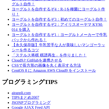
グルト自作！
ヨーグルトを自作するぞ4：R-1を種菌にヨーグルト作
り！
ヨーグルトを自作するぞ3：初めてのヨーグルト自作！
ヨーグルトを自作するぞ2：アイリスオーヤマ KYM-
014 を購入
ヨーグルトを自作するぞ1：ヨーグルトメーカーで牛乳
パックから作れる！
【永久保存版】牛乳苦手な人が美味しいマンゴーラッ
シーを作るコツ
「ステルス将棋 棋譜再生」を作りました！
Cloud9とGitHubを連携させる
CSSで長方形の画像を丸く表示する方法
CentOS 8 に Amazon AWS Cloud9 をインストール
プログラミングTIPS
airappli.com
TIPSまとめ2007
JSONPプログラミング
Google AJAX Feed API