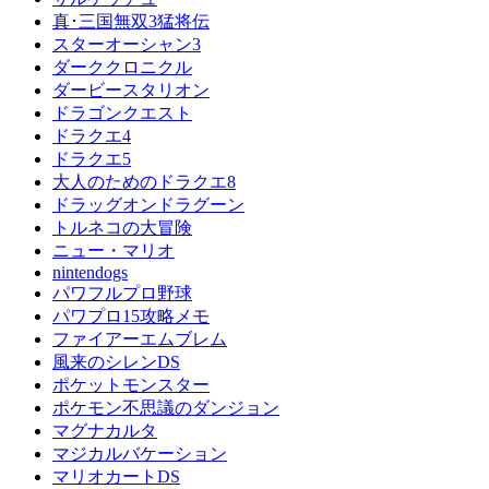
真･三国無双3猛将伝
スターオーシャン3
ダーククロニクル
ダービースタリオン
ドラゴンクエスト
ドラクエ4
ドラクエ5
大人のためのドラクエ8
ドラッグオンドラグーン
トルネコの大冒険
ニュー・マリオ
nintendogs
パワフルプロ野球
パワプロ15攻略メモ
ファイアーエムブレム
風来のシレンDS
ポケットモンスター
ポケモン不思議のダンジョン
マグナカルタ
マジカルバケーション
マリオカートDS