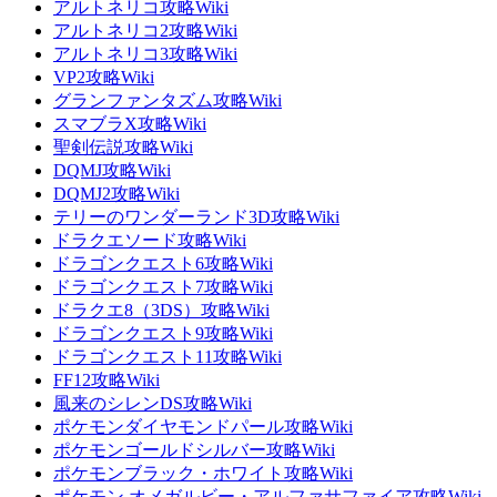
アルトネリコ攻略Wiki
アルトネリコ2攻略Wiki
アルトネリコ3攻略Wiki
VP2攻略Wiki
グランファンタズム攻略Wiki
スマブラX攻略Wiki
聖剣伝説攻略Wiki
DQMJ攻略Wiki
DQMJ2攻略Wiki
テリーのワンダーランド3D攻略Wiki
ドラクエソード攻略Wiki
ドラゴンクエスト6攻略Wiki
ドラゴンクエスト7攻略Wiki
ドラクエ8（3DS）攻略Wiki
ドラゴンクエスト9攻略Wiki
ドラゴンクエスト11攻略Wiki
FF12攻略Wiki
風来のシレンDS攻略Wiki
ポケモンダイヤモンドパール攻略Wiki
ポケモンゴールドシルバー攻略Wiki
ポケモンブラック・ホワイト攻略Wiki
ポケモン オメガルビー・アルファサファイア攻略Wiki