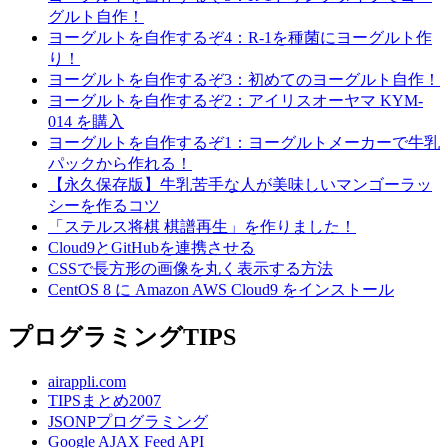
グルト自作！
ヨーグルトを自作するぞ4：R-1を種菌にヨーグルト作
り！
ヨーグルトを自作するぞ3：初めてのヨーグルト自作！
ヨーグルトを自作するぞ2：アイリスオーヤマ KYM-
014 を購入
ヨーグルトを自作するぞ1：ヨーグルトメーカーで牛乳
パックから作れる！
【永久保存版】牛乳苦手な人が美味しいマンゴーラッ
シーを作るコツ
「ステルス将棋 棋譜再生」を作りました！
Cloud9とGitHubを連携させる
CSSで長方形の画像を丸く表示する方法
CentOS 8 に Amazon AWS Cloud9 をインストール
プログラミングTIPS
airappli.com
TIPSまとめ2007
JSONPプログラミング
Google AJAX Feed API