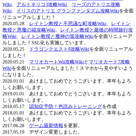
Wiki
、
アルトネリコ3攻略Wiki
、
リーズのアトリエ攻略
Wiki
、
イリスのアトリエ グランファンタズム攻略Wiki
を全面
リニューアルしました！
2020.05.28
レイトン教授と不思議な町攻略Wiki
、
レイトン
教授と悪魔の箱攻略Wiki
、
レイトン教授と最後の時間旅行攻
略Wiki
、
レイトン教授と魔神の笛攻略Wiki
を全面リニューア
ルしました！SSL化も実施しています。
2020.05.25
ドラゴンクエスト9攻略Wiki
を全面リニューアル
しました！
2020.05.21
マリオカートWii攻略Wiki
と
マリオカート7攻略
Wiki
を全面リニューアルしました！スマホから見やすいよう
になりました。
2020.01.01 あけましておめでとうございます。本年もよろ
しくお願いします。
2019.01.01 あけましておめでとうございます。本年もよろ
しくお願いします。
2018.05.17
認知症予防！色読みトレーニング
を作成
2018.01.01 あけましておめでとうございます。本年もよろ
しくお願いします。
2017.06.28
ゲーム最新情報
を更新。
2017.05.19 デザイン変更しました。