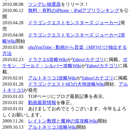
2010.08.08
ツンデレ抽選器
をリリース！
2010.06.12
無料・有料のiPhone・iPadアプリランキング
を公
開
2010.04.28
ドラゴンクエストモンスターズ ジョーカー2
発
売
2010.04.08
ドラゴンクエストモンスターズ ジョーカー2攻
略Wiki
開始
2010.03.08
ohaYouTube - 動画から音楽（MP3)だけ抽出する
方法
2010.02.23
ドラクエ6攻略Wiki
が
Yahoo!カテゴリ
に掲載。
ポ
ケモン ゴールド・シルバー攻略Wiki
が
Yahoo!カテゴリ
に掲
載。
2010.02.01
アルトネリコ3攻略Wiki
が
Yahoo!カテゴリ
に掲載
2010.01.28
ドラゴンクエスト6幻の大地攻略Wiki
開始、
アル
トネリコ3
が発売
2010.01.03 TOPページにブログ最新記事を表示。
2010.01.02
動画最新情報
を修正。
2010.01.01 あけましておめでとうございます。今年もよろ
しくお願いします。
2009.11.26
レイトン教授と魔神の笛攻略Wiki
開始
2009.10.13
アルトネリコ3攻略Wiki
開始