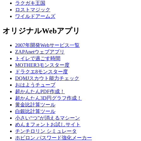
ラクガキ王国
ロストマジック
ワイルドアームズ
オリジナルWebアプリ
2007年開発Webサービス一覧
ZAPAnetウェブアプリ
トイレで過ごす時間
MOTHER3モンスター度
ドラクエ8モンスター度
DQMJスカウト能力チェック
おはようチューブ
超かんたんPDF作成！
超かんたん3D円グラフ作成！
黄金比計算ツール
白銀比計算ツール
小さい“つ”が消えるマシーン
めんまフォントお試しサイト
チンチロリン シミュレータ
ホビロン パスワード強化メーカー