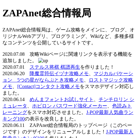
ZAPAnet総合情報局
ZAPAnet総合情報局は、ゲーム攻略をメインに、ブログ、オ
リジナルWebアプリ、プログラミング、Wikiなど、多種多様
なコンテンツを公開しているサイトです。
2020.07.08 攻略Wikiページに関連リンクを表示する機能を
追加しました。
2020.07.01
ステルス将棋 棋譜再生
を作りました！
2020.06.20
降魔霊符伝イヅナ攻略メモ
、
マジカルバケーシ
ョン 5つの星がならぶとき攻略メモ
、
ロストマジック攻略
メモ
、
[Contact]コンタクト攻略メモ
をスマホデザイン対応し
ました。
2020.06.14
めんまフォントお試しサイト
、
チンチロリン シ
ミュレータ
、
ホビロン パスワード強化メーカー
、
色読みト
レーニング
をスマホ対応させました。
J-POP最新人気曲ラン
キング100
の表示を改良しました。
2020.06.11 ZAPAnet総合情報局のトップページ（このペー
ジです）のデザインをリニューアルしました！
J-POP最新人