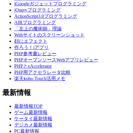
iGoogleガジェットプログラミング
jQueryプログラミング
ActionScript3.0プログラミング
AIRプログラミング
「左上の魔術師」理論
Webサイトのスクリーンショット
顔にエフェクト
作ろう！iアプリ
PHP参考書レビュー
PHPオープンソースWebアプリレビュー
PHPとeAccelerator
PHP用アクセラレータ比較
楽天kobo Touch活用メモ
最新情報
最新情報TOP
ゲーム最新情報
ケータイ最新情報
デジカメ最新情報
PC最新情報