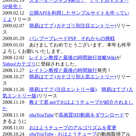
2009.02.19
スターオーシャン4発売！
、
アイドルマスター
SP発売！
2009.02.12
公開APIを利用したサンプルサイトを作ってい
くよ
リリース
2009.02.07
簡易はてブ (カテゴリ別注目エントリー)
リリー
ス
2009.01.29
バンブーブレードPSP それからの挑戦
2009.01.01 あけましておめでとうございます。本年も何卒
よろしくお願いいたします。
2008.12.02
レイトン教授と最後の時間旅行攻略Wiki
が
Yahoo!カテゴリ
に登録されました。
2008.11.27
レイトン教授と最後の時間旅行
発売！
2008.10.27
簡易はてブ (カテゴリ別人気エントリー)
リリー
ス
2008.11.26
簡易はてブ (注目エントリー版)
、
簡易はてブ (人
気エントリー版)
リリース
2008.11.19
教えて君.netでおはようチューブが紹介されまし
た
2008.11.18
ohaYouTube
で
高画質HD動画をダウンロード
で
きるように
2008.11.01
おはようチューブのアルゴリズムを変更
2008.10.24
ohaYouTube - おはようチューブ
の動画取得アル