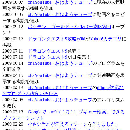
2009.10.07
ohaYouTube - おはようチューブ
に現在の人気動
画を表示する機能を追加
2009.10.05
ohaYouTube - おはようチューブ
に動画名をコピ
ーする機能を追加
2009.09.12
ポケモン ゴールド・シルバー攻略Wiki
オープ
ン！
2009.07.17
ドラゴンクエスト9攻略Wiki
が
Yahoo!カテゴリ
に
掲載
2009.07.11
ドラゴンクエスト9
発売！
2009.07.10
ドラゴンクエスト9
明日発売！
2009.06.14
ohaYouTube - おはようチューブ
のプログラムを
全面改良
2009.04.15
ohaYouTube - おはようチューブ
に関連動画を表
示する機能を追加
2009.04.13
ohaYouTube - おはようチューブ
の
iPhone対応な
どプログラム改良いろいろ
2009.04.05
ohaYouTube - おはようチューブ
のアルゴリズム
を改良
2009.03.13
Googleで「m9（＾Д＾）プギャー検索」できる
ブックマークレット
2009.02.20
小さい“つ”が消えるマシーン
を
作りました
。