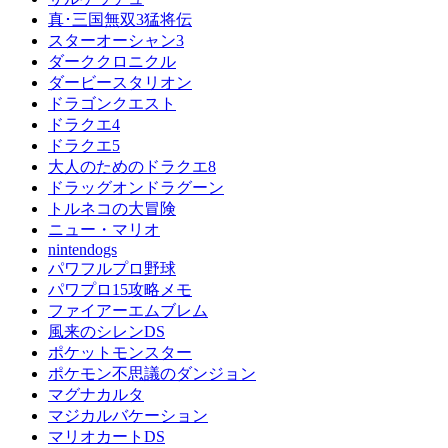
真･三国無双3猛将伝
スターオーシャン3
ダーククロニクル
ダービースタリオン
ドラゴンクエスト
ドラクエ4
ドラクエ5
大人のためのドラクエ8
ドラッグオンドラグーン
トルネコの大冒険
ニュー・マリオ
nintendogs
パワフルプロ野球
パワプロ15攻略メモ
ファイアーエムブレム
風来のシレンDS
ポケットモンスター
ポケモン不思議のダンジョン
マグナカルタ
マジカルバケーション
マリオカートDS