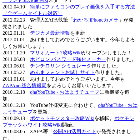
ーランド3D攻略Wiki
スタート！
2012.04.10
簡単にファミコンのプレイ画像を入手する方法
（全ゲームタイトル対応）
2012.02.23 管理人ZAPA執筆「
わかる!iPhoneカメラ
」が発
売されました
2012.01.11
デジカメ最新情報
を更新
2012.01.01 あけましておめでとうございます。今年もよろ
しくお願いします。
2011.11.29
マリオカート7攻略Wiki
がオープンしました！
2011.06.03
ホビロン パスワード強化メーカー
作りました。
2011.06.01
チンチロリン シミュレータ
作りました。
2011.05.27
めんまフォントお試しサイト
作りました。
2011.01.01 あけましておめでとうございます。今年も
ZAPAnet総合情報局
をよろしくお願いいたします。
2010.12.18
ohaYouTube - おはようチューブ
に新機能を追
加。
2010.12.13 YouTube仕様変更に合わせて、
ohaYouTube - おは
ようチューブ
を更新。
2010.09.13
ポケットモンスター攻略Wiki
を移転。
ポケモン
ブラックホワイト攻略Wiki
開始。
2010.08.05 ZAPA著「
公開API活用ガイド
が発売されまし
た。