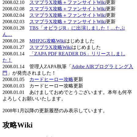
2008.02.10
スマブラX攻略＋ファンサイトWiki
更新
2008.02.08
スマブラX攻略＋ファンサイトWiki
更新
2008.02.04
スマブラX攻略＋ファンサイトWiki
更新
2008.02.03
スマブラX攻略＋ファンサイトWiki
更新
2008.01.28
TBS「オビラジR」に出演しました！…たぶ
ん…
2008.01.28
MHP2G攻略Wiki
はじめました
2008.01.27
スマブラX攻略Wiki
はじめました
2008.01.14
「ZAPA PDF READER DS」リリースしまし
た！
2008.01.14 管理人ZAPA執筆「
Adobe AIRプログラミング入
門
」が発売されました！
2008.01.05
カードヒーロー攻略
更新
2008.01.03 カードヒーロー攻略更新
2008.01.01 あけましておめでとうございます。本年も何卒
よろしくお願いいたします。
2008年1月以降の更新履歴のみ表示しています。
攻略Wiki