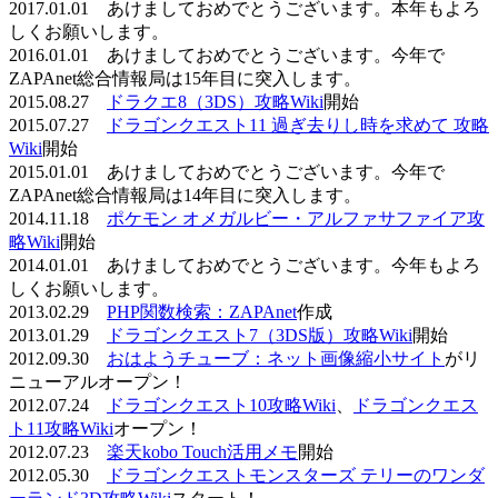
2017.01.01 あけましておめでとうございます。本年もよろ
しくお願いします。
2016.01.01 あけましておめでとうございます。今年で
ZAPAnet総合情報局は15年目に突入します。
2015.08.27
ドラクエ8（3DS）攻略Wiki
開始
2015.07.27
ドラゴンクエスト11 過ぎ去りし時を求めて 攻略
Wiki
開始
2015.01.01 あけましておめでとうございます。今年で
ZAPAnet総合情報局は14年目に突入します。
2014.11.18
ポケモン オメガルビー・アルファサファイア攻
略Wiki
開始
2014.01.01 あけましておめでとうございます。今年もよろ
しくお願いします。
2013.02.29
PHP関数検索：ZAPAnet
作成
2013.01.29
ドラゴンクエスト7（3DS版）攻略Wiki
開始
2012.09.30
おはようチューブ：ネット画像縮小サイト
がリ
ニューアルオープン！
2012.07.24
ドラゴンクエスト10攻略Wiki
、
ドラゴンクエス
ト11攻略Wiki
オープン！
2012.07.23
楽天kobo Touch活用メモ
開始
2012.05.30
ドラゴンクエストモンスターズ テリーのワンダ