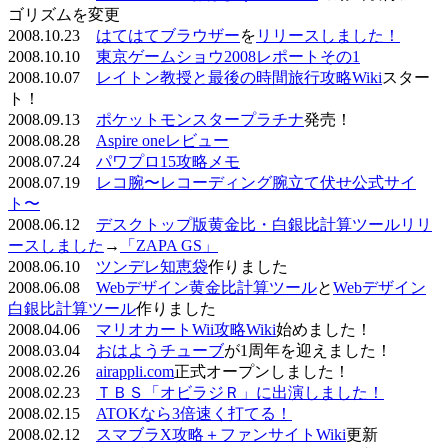
ゴリズムを変更
2008.10.23
はてはてブラウザー
を
リリースしました！
2008.10.10
東京ゲームショウ2008レポートその1
2008.10.07
レイトン教授と最後の時間旅行攻略Wiki
スター
ト！
2008.09.13
ポケットモンスタープラチナ
発売！
2008.08.28
Aspire oneレビュー
2008.07.24
パワプロ15攻略メモ
2008.07.19
レコ腕〜レコーディング腕立て伏せ公式サイ
ト〜
2008.06.12
デスクトップ版黄金比・白銀比計算ツールリリ
ースしました
→
「ZAPA GS」
2008.06.10
ツンデレ知恵袋
作りました
2008.06.08
Webデザイン黄金比計算ツール
と
Webデザイン
白銀比計算ツール
作りました
2008.04.06
マリオカートWii攻略Wiki
始めました！
2008.03.04
おはようチューブ
が1周年を迎えました！
2008.02.26
airappli.com
正式オープンしました！
2008.02.23
ＴＢＳ「オビラジＲ」に出演しました！
2008.02.15
ATOKなら3倍速く打てる！
2008.02.12
スマブラX攻略＋ファンサイトWiki
更新