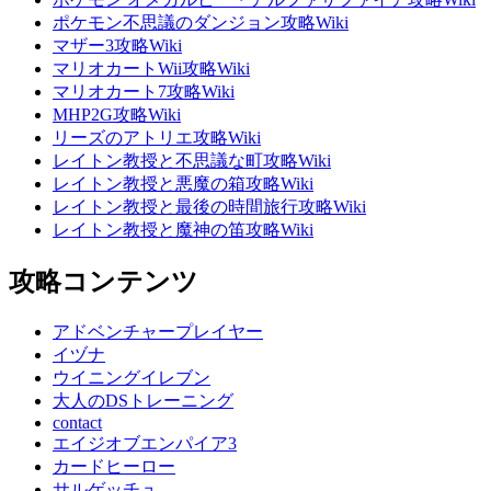
ポケモン不思議のダンジョン攻略Wiki
マザー3攻略Wiki
マリオカートWii攻略Wiki
マリオカート7攻略Wiki
MHP2G攻略Wiki
リーズのアトリエ攻略Wiki
レイトン教授と不思議な町攻略Wiki
レイトン教授と悪魔の箱攻略Wiki
レイトン教授と最後の時間旅行攻略Wiki
レイトン教授と魔神の笛攻略Wiki
攻略コンテンツ
アドベンチャープレイヤー
イヅナ
ウイニングイレブン
大人のDSトレーニング
contact
エイジオブエンパイア3
カードヒーロー
サルゲッチュ