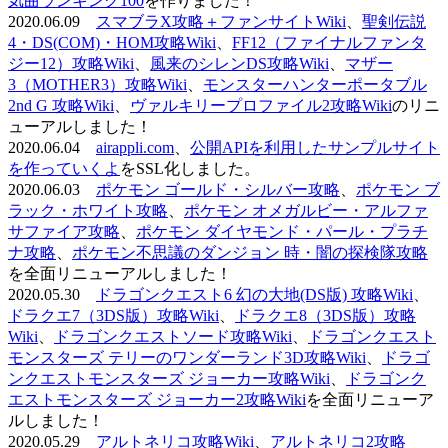
気曲ランキング100
を作りました！
2020.06.09
スマブラX攻略＋ファンサイトWiki
、
聖剣伝説
4・DS(COM)・HOM攻略Wiki
、
FF12（ファイナルファンタ
ジー12）攻略Wiki
、
風来のシレンDS攻略Wiki
、
マザー
3（MOTHER3）攻略Wiki
、
モンスターハンターポータブル
2nd G 攻略Wiki
、
ヴァルキリープロファイル2攻略Wiki
のリニ
ューアルしました！
2020.06.04
airappli.com
、
公開APIを利用したサンプルサイト
を作っていくよ
をSSL化しました。
2020.06.03
ポケモン ゴールド・シルバー攻略
、
ポケモン ブ
ラック・ホワイト攻略
、
ポケモン オメガルビー・アルファ
サファイア攻略
、
ポケモン ダイヤモンド・パール・プラチ
ナ攻略
、
ポケモン不思議のダンジョン 時・闇の探検隊攻略
を全面リニューアルしました！
2020.05.30
ドラゴンクエスト6 幻の大地(DS版) 攻略Wiki
、
ドラクエ7（3DS版）攻略Wiki
、
ドラクエ8（3DS版）攻略
Wiki
、
ドラゴンクエストソード攻略Wiki
、
ドラゴンクエスト
モンスターズ テリーのワンダーランド3D攻略Wiki
、
ドラゴ
ンクエストモンスターズ ジョーカー攻略Wiki
、
ドラゴンク
エストモンスターズ ジョーカー2攻略Wiki
を全面リニューア
ルしました！
2020.05.29
アルトネリコ攻略Wiki
、
アルトネリコ2攻略