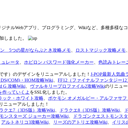
オリジナルWebアプリ、プログラミング、Wikiなど、多種多様
を追加しました。
ン 5つの星がならぶとき攻略メモ
、
ロストマジック攻略メモ
ミュレータ
、
ホビロン パスワード強化メーカー
、
色読みトレー
のページです）のデザインをリニューアルしました！
J-POP最新人気曲
S(COM)・HOM攻略Wiki
、
FF12（ファイナルファンタジー12）
G 攻略Wiki
、
ヴァルキリープロファイル2攻略Wiki
のリニュー
を作っていくよ
をSSL化しました。
ラック・ホワイト攻略
、
ポケモン オメガルビー・アルファサフ
リニューアルしました！
ラクエ7（3DS版）攻略Wiki
、
ドラクエ8（3DS版）攻略Wiki
、
ンスターズ ジョーカー攻略Wiki
、
ドラゴンクエストモンスター
、
アルトネリコ3攻略Wiki
、
リーズのアトリエ攻略Wiki
、
イリス