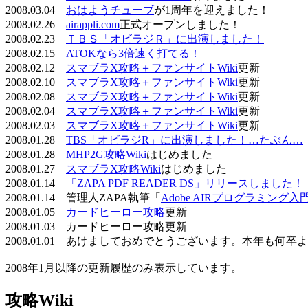
2008.03.04
おはようチューブ
が1周年を迎えました！
2008.02.26
airappli.com
正式オープンしました！
2008.02.23
ＴＢＳ「オビラジＲ」に出演しました！
2008.02.15
ATOKなら3倍速く打てる！
2008.02.12
スマブラX攻略＋ファンサイトWiki
更新
2008.02.10
スマブラX攻略＋ファンサイトWiki
更新
2008.02.08
スマブラX攻略＋ファンサイトWiki
更新
2008.02.04
スマブラX攻略＋ファンサイトWiki
更新
2008.02.03
スマブラX攻略＋ファンサイトWiki
更新
2008.01.28
TBS「オビラジR」に出演しました！…たぶん…
2008.01.28
MHP2G攻略Wiki
はじめました
2008.01.27
スマブラX攻略Wiki
はじめました
2008.01.14
「ZAPA PDF READER DS」リリースしました！
2008.01.14 管理人ZAPA執筆「
Adobe AIRプログラミング入
2008.01.05
カードヒーロー攻略
更新
2008.01.03 カードヒーロー攻略更新
2008.01.01 あけましておめでとうございます。本年も何
2008年1月以降の更新履歴のみ表示しています。
攻略Wiki