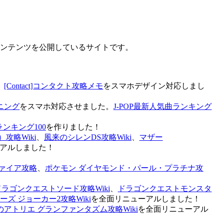
なコンテンツを公開しているサイトです。
、
[Contact]コンタクト攻略メモ
をスマホデザイン対応しまし
ニング
をスマホ対応させました。
J-POP最新人気曲ランキング
ランキング100
を作りました！
攻略Wiki
、
風来のシレンDS攻略Wiki
、
マザー
アルしました！
ァイア攻略
、
ポケモン ダイヤモンド・パール・プラチナ攻
ドラゴンクエストソード攻略Wiki
、
ドラゴンクエストモンスタ
ズ ジョーカー2攻略Wiki
を全面リニューアルしました！
のアトリエ グランファンタズム攻略Wiki
を全面リニューアル