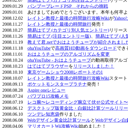
2009.02.07
簡易はてブ (カテゴリ別注目エントリー)
リリース
2009.01.29
バンブーブレードPSP それからの挑戦
2009.01.01 あけましておめでとうございます。本年も何
2008.12.02
レイトン教授と最後の時間旅行攻略Wiki
が
Yaho
2008.11.27
レイトン教授と最後の時間旅行
発売！
2008.10.27
簡易はてブ (カテゴリ別人気エントリー)
リリース
2008.11.26
簡易はてブ (注目エントリー版)
、
簡易はてブ (人
2008.11.19
教えて君.netでおはようチューブが紹介されまし
2008.11.18
ohaYouTube
で
高画質HD動画をダウンロード
でき
2008.11.01
おはようチューブのアルゴリズムを変更
2008.10.24
ohaYouTube - おはようチューブ
の動画取得アルゴ
2008.10.23
はてはてブラウザー
を
リリースしました！
2008.10.10
東京ゲームショウ2008レポートその1
2008.10.07
レイトン教授と最後の時間旅行攻略Wiki
スタート
2008.09.13
ポケットモンスタープラチナ
発売！
2008.08.28
Aspire oneレビュー
2008.07.24
パワプロ15攻略メモ
2008.07.19
レコ腕〜レコーディング腕立て伏せ公式サイト〜
2008.06.12
デスクトップ版黄金比・白銀比計算ツールリリー
2008.06.10
ツンデレ知恵袋
作りました
2008.06.08
Webデザイン黄金比計算ツール
と
Webデザイン
2008.04.06
マリオカートWii攻略Wiki
始めました！