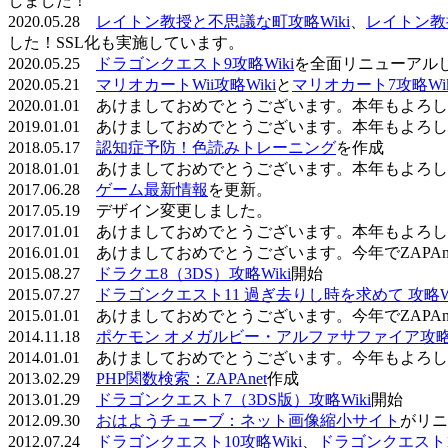
しました！
2020.05.28
レイトン教授と不思議な町攻略Wiki
、
レイトン教
した！SSL化も実施しています。
2020.05.25
ドラゴンクエスト9攻略Wiki
を全面リニューアル
2020.05.21
マリオカートWii攻略Wiki
と
マリオカート7攻略Wik
2020.01.01 あけましておめでとうございます。本年もよ
2019.01.01 あけましておめでとうございます。本年もよ
2018.05.17
認知症予防！色読みトレーニング
を作成
2018.01.01 あけましておめでとうございます。本年もよ
2017.06.28
ゲーム最新情報
を更新。
2017.05.19 デザイン変更しました。
2017.01.01 あけましておめでとうございます。本年もよ
2016.01.01 あけましておめでとうございます。今年でZAP
2015.08.27
ドラクエ8（3DS）攻略Wiki
開始
2015.07.27
ドラゴンクエスト11 過ぎ去りし時を求めて 攻略Wi
2015.01.01 あけましておめでとうございます。今年でZAP
2014.11.18
ポケモン オメガルビー・アルファサファイア攻略W
2014.01.01 あけましておめでとうございます。今年もよ
2013.02.29
PHP関数検索：ZAPAnet
作成
2013.01.29
ドラゴンクエスト7（3DS版）攻略Wiki
開始
2012.09.30
おはようチューブ：ネット画像縮小サイト
がリニ
2012.07.24
ドラゴンクエスト10攻略Wiki
、
ドラゴンクエスト11