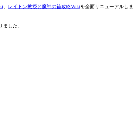
i
、
レイトン教授と魔神の笛攻略Wiki
を全面リニューアルしま
りました。