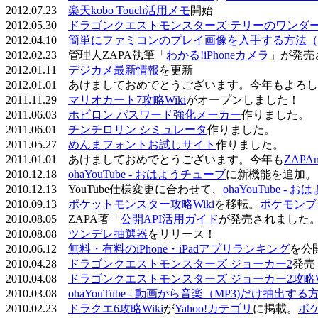
2012.07.23
楽天kobo Touch活用メモ
開始
2012.05.30
ドラゴンクエストモンスターズ テリーのワンダーラ
2012.04.10
簡単にファミコンのプレイ画像を入手する方法（
2012.02.23 管理人ZAPA執筆「
わかる!iPhoneカメラ
」が発売
2012.01.11
デジカメ最新情報
を更新
2012.01.01 あけましておめでとうございます。今年もよ
2011.11.29
マリオカート7攻略Wiki
がオープンしました！
2011.06.03
ホビロン パスワード強化メーカー
作りました。
2011.06.01
チンチロリン シミュレータ
作りました。
2011.05.27
めんまフォントお試しサイト
作りました。
2011.01.01 あけましておめでとうございます。今年も
ZAPA
2010.12.18
ohaYouTube - おはようチューブ
に新機能を追加。
2010.12.13 YouTube仕様変更に合わせて、
ohaYouTube -
2010.09.13
ポケットモンスター攻略Wiki
を移転。
ポケモンブ
2010.08.05 ZAPA著「
公開API活用ガイド
が発売されました
2010.08.08
ツンデレ抽選器
をリリース！
2010.06.12
無料・有料のiPhone・iPadアプリランキング
を公
2010.04.28
ドラゴンクエストモンスターズ ジョーカー2
発売
2010.04.08
ドラゴンクエストモンスターズ ジョーカー2攻略Wi
2010.03.08
ohaYouTube - 動画から音楽（MP3)だけ抽出する
2010.02.23
ドラクエ6攻略Wiki
が
Yahoo!カテゴリ
に掲載。
ポ