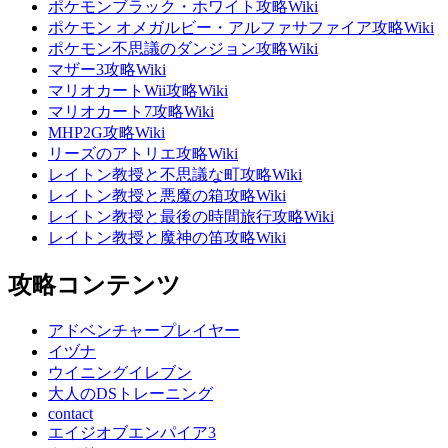
ポケモンブラック・ホワイト攻略Wiki
ポケモン オメガルビー・アルファサファイア攻略Wiki
ポケモン不思議のダンジョン攻略Wiki
マザー3攻略Wiki
マリオカートWii攻略Wiki
マリオカート7攻略Wiki
MHP2G攻略Wiki
リーズのアトリエ攻略Wiki
レイトン教授と不思議な町攻略Wiki
レイトン教授と悪魔の箱攻略Wiki
レイトン教授と最後の時間旅行攻略Wiki
レイトン教授と魔神の笛攻略Wiki
攻略コンテンツ
アドベンチャープレイヤー
イヅナ
ウイニングイレブン
大人のDSトレーニング
contact
エイジオブエンパイア3