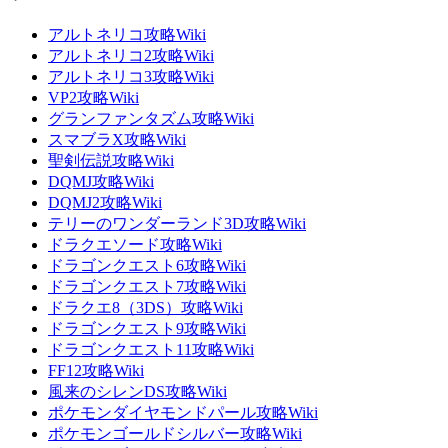
アルトネリコ攻略Wiki
アルトネリコ2攻略Wiki
アルトネリコ3攻略Wiki
VP2攻略Wiki
グランファンタズム攻略Wiki
スマブラX攻略Wiki
聖剣伝説攻略Wiki
DQMJ攻略Wiki
DQMJ2攻略Wiki
テリーのワンダーランド3D攻略Wiki
ドラクエソード攻略Wiki
ドラゴンクエスト6攻略Wiki
ドラゴンクエスト7攻略Wiki
ドラクエ8（3DS）攻略Wiki
ドラゴンクエスト9攻略Wiki
ドラゴンクエスト11攻略Wiki
FF12攻略Wiki
風来のシレンDS攻略Wiki
ポケモンダイヤモンドパール攻略Wiki
ポケモンゴールドシルバー攻略Wiki