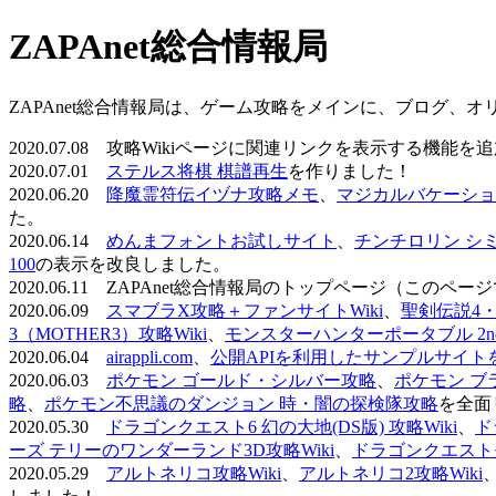
ZAPAnet総合情報局
ZAPAnet総合情報局は、ゲーム攻略をメインに、ブログ、
2020.07.08 攻略Wikiページに関連リンクを表示する機能
2020.07.01
ステルス将棋 棋譜再生
を作りました！
2020.06.20
降魔霊符伝イヅナ攻略メモ
、
マジカルバケーショ
た。
2020.06.14
めんまフォントお試しサイト
、
チンチロリン シ
100
の表示を改良しました。
2020.06.11 ZAPAnet総合情報局のトップページ（こ
2020.06.09
スマブラX攻略＋ファンサイトWiki
、
聖剣伝説4・D
3（MOTHER3）攻略Wiki
、
モンスターハンターポータブル 2nd 
2020.06.04
airappli.com
、
公開APIを利用したサンプルサイト
2020.06.03
ポケモン ゴールド・シルバー攻略
、
ポケモン ブ
略
、
ポケモン不思議のダンジョン 時・闇の探検隊攻略
を全面
2020.05.30
ドラゴンクエスト6 幻の大地(DS版) 攻略Wiki
、
ド
ーズ テリーのワンダーランド3D攻略Wiki
、
ドラゴンクエストモ
2020.05.29
アルトネリコ攻略Wiki
、
アルトネリコ2攻略Wiki