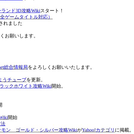
ンド3D攻略Wiki
スタート！
全ゲームタイトル対応）
されました
ろしくお願いします。
net総合情報局
をよろしくお願いいたします。
 おはようチューブ
を更新。
ラックホワイト攻略Wiki
開始。
。
開
ki
開始
方法
ケモン ゴールド・シルバー攻略Wiki
が
Yahoo!カテゴリ
に掲載。