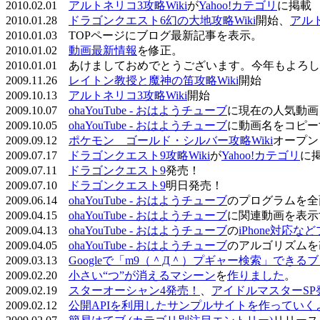
2010.02.01
アルトネリコ3攻略Wiki
が
Yahoo!カテゴリ
に掲載
2010.01.28
ドラゴンクエスト6幻の大地攻略Wiki
開始、
アル
2010.01.03 TOPページにブログ最新記事を表示。
2010.01.02
動画最新情報
を修正。
2010.01.01 あけましておめでとうございます。今年もよ
2009.11.26
レイトン教授と魔神の笛攻略Wiki
開始
2009.10.13
アルトネリコ3攻略Wiki
開始
2009.10.07
ohaYouTube - おはようチューブ
に現在の人気動画
2009.10.05
ohaYouTube - おはようチューブ
に動画名をコピー
2009.09.12
ポケモン ゴールド・シルバー攻略Wiki
オープン
2009.07.17
ドラゴンクエスト9攻略Wiki
が
Yahoo!カテゴリ
に
2009.07.11
ドラゴンクエスト9
発売！
2009.07.10
ドラゴンクエスト9
明日発売！
2009.06.14
ohaYouTube - おはようチューブ
のプログラムを全
2009.04.15
ohaYouTube - おはようチューブ
に関連動画を表示
2009.04.13
ohaYouTube - おはようチューブ
の
iPhone対応
2009.04.05
ohaYouTube - おはようチューブ
のアルゴリズムを
2009.03.13
Googleで「m9（＾Д＾）プギャー検索」できる
2009.02.20
小さい“つ”が消えるマシーン
を
作りました
。
2009.02.19
スターオーシャン4発売！
、
アイドルマスターSP
2009.02.12
公開APIを利用したサンプルサイトを作っていく