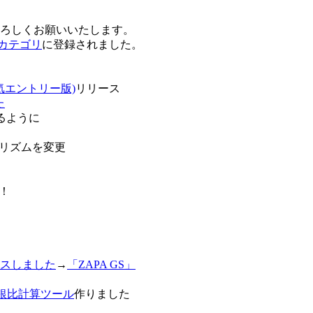
卒よろしくお願いいたします。
o!カテゴリ
に登録されました。
気エントリー版)
リリース
た
るように
リズムを変更
！
スしました
→
「ZAPA GS」
白銀比計算ツール
作りました