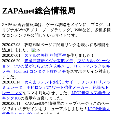
ZAPAnet総合情報局
ZAPAnet総合情報局は、ゲーム攻略をメインに、ブログ、オ
リジナルWebアプリ、プログラミング、Wikiなど、多種多様
なコンテンツを公開しているサイトです。
2020.07.08 攻略Wikiページに関連リンクを表示する機能を
追加しました。
2020.07.01
ステルス将棋 棋譜再生
を作りました！
2020.06.20
降魔霊符伝イヅナ攻略メモ
、
マジカルバケーシ
ョン 5つの星がならぶとき攻略メモ
、
ロストマジック攻略
メモ
、
[Contact]コンタクト攻略メモ
をスマホデザイン対応し
ました。
2020.06.14
めんまフォントお試しサイト
、
チンチロリン シ
ミュレータ
、
ホビロン パスワード強化メーカー
、
色読みト
レーニング
をスマホ対応させました。
J-POP最新人気曲ラン
キング100
の表示を改良しました。
2020.06.11 ZAPAnet総合情報局のトップページ（このペー
ジです）のデザインをリニューアルしました！
J-POP最新人