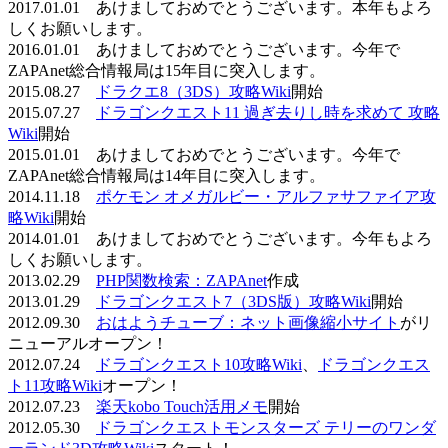
2017.01.01 あけましておめでとうございます。本年もよろ
しくお願いします。
2016.01.01 あけましておめでとうございます。今年で
ZAPAnet総合情報局は15年目に突入します。
2015.08.27
ドラクエ8（3DS）攻略Wiki
開始
2015.07.27
ドラゴンクエスト11 過ぎ去りし時を求めて 攻略
Wiki
開始
2015.01.01 あけましておめでとうございます。今年で
ZAPAnet総合情報局は14年目に突入します。
2014.11.18
ポケモン オメガルビー・アルファサファイア攻
略Wiki
開始
2014.01.01 あけましておめでとうございます。今年もよろ
しくお願いします。
2013.02.29
PHP関数検索：ZAPAnet
作成
2013.01.29
ドラゴンクエスト7（3DS版）攻略Wiki
開始
2012.09.30
おはようチューブ：ネット画像縮小サイト
がリ
ニューアルオープン！
2012.07.24
ドラゴンクエスト10攻略Wiki
、
ドラゴンクエス
ト11攻略Wiki
オープン！
2012.07.23
楽天kobo Touch活用メモ
開始
2012.05.30
ドラゴンクエストモンスターズ テリーのワンダ