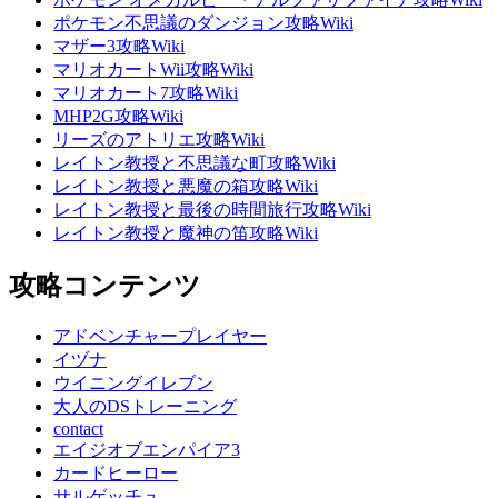
ポケモン不思議のダンジョン攻略Wiki
マザー3攻略Wiki
マリオカートWii攻略Wiki
マリオカート7攻略Wiki
MHP2G攻略Wiki
リーズのアトリエ攻略Wiki
レイトン教授と不思議な町攻略Wiki
レイトン教授と悪魔の箱攻略Wiki
レイトン教授と最後の時間旅行攻略Wiki
レイトン教授と魔神の笛攻略Wiki
攻略コンテンツ
アドベンチャープレイヤー
イヅナ
ウイニングイレブン
大人のDSトレーニング
contact
エイジオブエンパイア3
カードヒーロー
サルゲッチュ