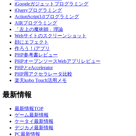
iGoogleガジェットプログラミング
jQueryプログラミング
ActionScript3.0プログラミング
AIRプログラミング
「左上の魔術師」理論
Webサイトのスクリーンショット
顔にエフェクト
作ろう！iアプリ
PHP参考書レビュー
PHPオープンソースWebアプリレビュー
PHPとeAccelerator
PHP用アクセラレータ比較
楽天kobo Touch活用メモ
最新情報
最新情報TOP
ゲーム最新情報
ケータイ最新情報
デジカメ最新情報
PC最新情報