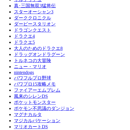
真･三国無双3猛将伝
スターオーシャン3
ダーククロニクル
ダービースタリオン
ドラゴンクエスト
ドラクエ4
ドラクエ5
大人のためのドラクエ8
ドラッグオンドラグーン
トルネコの大冒険
ニュー・マリオ
nintendogs
パワフルプロ野球
パワプロ15攻略メモ
ファイアーエムブレム
風来のシレンDS
ポケットモンスター
ポケモン不思議のダンジョン
マグナカルタ
マジカルバケーション
マリオカートDS