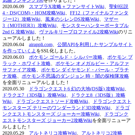
気曲ランキング100
を作りました！
2020.06.09
スマブラX攻略＋ファンサイトWiki
、
聖剣伝説
4・DS(COM)・HOM攻略Wiki
、
FF12（ファイナルファンタ
ジー12）攻略Wiki
、
風来のシレンDS攻略Wiki
、
マザー
3（MOTHER3）攻略Wiki
、
モンスターハンターポータブル
2nd G 攻略Wiki
、
ヴァルキリープロファイル2攻略Wiki
のリニ
ューアルしました！
2020.06.04
airappli.com
、
公開APIを利用したサンプルサイト
を作っていくよ
をSSL化しました。
2020.06.03
ポケモン ゴールド・シルバー攻略
、
ポケモン ブ
ラック・ホワイト攻略
、
ポケモン オメガルビー・アルファ
サファイア攻略
、
ポケモン ダイヤモンド・パール・プラチ
ナ攻略
、
ポケモン不思議のダンジョン 時・闇の探検隊攻略
を全面リニューアルしました！
2020.05.30
ドラゴンクエスト6 幻の大地(DS版) 攻略Wiki
、
ドラクエ7（3DS版）攻略Wiki
、
ドラクエ8（3DS版）攻略
Wiki
、
ドラゴンクエストソード攻略Wiki
、
ドラゴンクエスト
モンスターズ テリーのワンダーランド3D攻略Wiki
、
ドラゴ
ンクエストモンスターズ ジョーカー攻略Wiki
、
ドラゴンク
エストモンスターズ ジョーカー2攻略Wiki
を全面リニューア
ルしました！
2020.05.29
アルトネリコ攻略Wiki
、
アルトネリコ2攻略