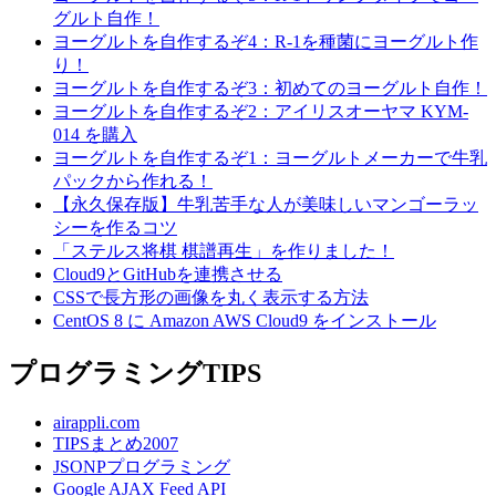
グルト自作！
ヨーグルトを自作するぞ4：R-1を種菌にヨーグルト作
り！
ヨーグルトを自作するぞ3：初めてのヨーグルト自作！
ヨーグルトを自作するぞ2：アイリスオーヤマ KYM-
014 を購入
ヨーグルトを自作するぞ1：ヨーグルトメーカーで牛乳
パックから作れる！
【永久保存版】牛乳苦手な人が美味しいマンゴーラッ
シーを作るコツ
「ステルス将棋 棋譜再生」を作りました！
Cloud9とGitHubを連携させる
CSSで長方形の画像を丸く表示する方法
CentOS 8 に Amazon AWS Cloud9 をインストール
プログラミングTIPS
airappli.com
TIPSまとめ2007
JSONPプログラミング
Google AJAX Feed API