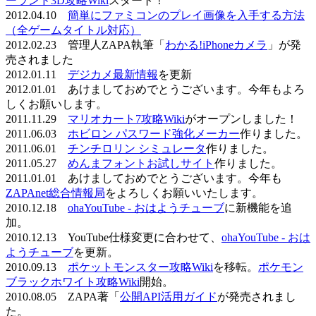
ーランド3D攻略Wiki
スタート！
2012.04.10
簡単にファミコンのプレイ画像を入手する方法
（全ゲームタイトル対応）
2012.02.23 管理人ZAPA執筆「
わかる!iPhoneカメラ
」が発
売されました
2012.01.11
デジカメ最新情報
を更新
2012.01.01 あけましておめでとうございます。今年もよろ
しくお願いします。
2011.11.29
マリオカート7攻略Wiki
がオープンしました！
2011.06.03
ホビロン パスワード強化メーカー
作りました。
2011.06.01
チンチロリン シミュレータ
作りました。
2011.05.27
めんまフォントお試しサイト
作りました。
2011.01.01 あけましておめでとうございます。今年も
ZAPAnet総合情報局
をよろしくお願いいたします。
2010.12.18
ohaYouTube - おはようチューブ
に新機能を追
加。
2010.12.13 YouTube仕様変更に合わせて、
ohaYouTube - おは
ようチューブ
を更新。
2010.09.13
ポケットモンスター攻略Wiki
を移転。
ポケモン
ブラックホワイト攻略Wiki
開始。
2010.08.05 ZAPA著「
公開API活用ガイド
が発売されまし
た。