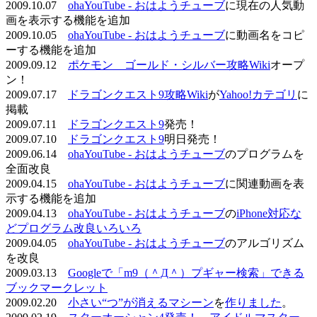
2009.10.07
ohaYouTube - おはようチューブ
に現在の人気動
画を表示する機能を追加
2009.10.05
ohaYouTube - おはようチューブ
に動画名をコピ
ーする機能を追加
2009.09.12
ポケモン ゴールド・シルバー攻略Wiki
オープ
ン！
2009.07.17
ドラゴンクエスト9攻略Wiki
が
Yahoo!カテゴリ
に
掲載
2009.07.11
ドラゴンクエスト9
発売！
2009.07.10
ドラゴンクエスト9
明日発売！
2009.06.14
ohaYouTube - おはようチューブ
のプログラムを
全面改良
2009.04.15
ohaYouTube - おはようチューブ
に関連動画を表
示する機能を追加
2009.04.13
ohaYouTube - おはようチューブ
の
iPhone対応な
どプログラム改良いろいろ
2009.04.05
ohaYouTube - おはようチューブ
のアルゴリズム
を改良
2009.03.13
Googleで「m9（＾Д＾）プギャー検索」できる
ブックマークレット
2009.02.20
小さい“つ”が消えるマシーン
を
作りました
。