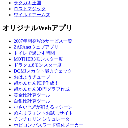
ラクガキ王国
ロストマジック
ワイルドアームズ
オリジナルWebアプリ
2007年開発Webサービス一覧
ZAPAnetウェブアプリ
トイレで過ごす時間
MOTHER3モンスター度
ドラクエ8モンスター度
DQMJスカウト能力チェック
おはようチューブ
超かんたんPDF作成！
超かんたん3D円グラフ作成！
黄金比計算ツール
白銀比計算ツール
小さい“つ”が消えるマシーン
めんまフォントお試しサイト
チンチロリン シミュレータ
ホビロン パスワード強化メーカー