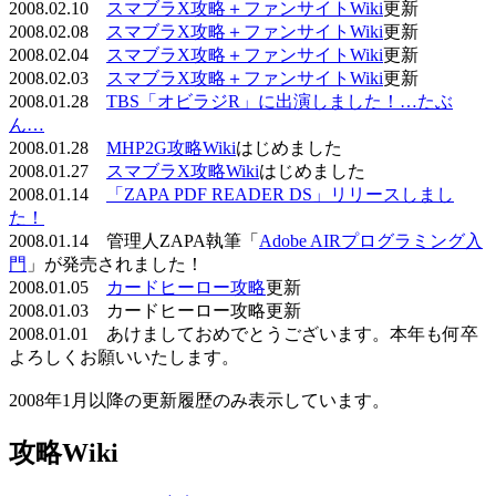
2008.02.10
スマブラX攻略＋ファンサイトWiki
更新
2008.02.08
スマブラX攻略＋ファンサイトWiki
更新
2008.02.04
スマブラX攻略＋ファンサイトWiki
更新
2008.02.03
スマブラX攻略＋ファンサイトWiki
更新
2008.01.28
TBS「オビラジR」に出演しました！…たぶ
ん…
2008.01.28
MHP2G攻略Wiki
はじめました
2008.01.27
スマブラX攻略Wiki
はじめました
2008.01.14
「ZAPA PDF READER DS」リリースしまし
た！
2008.01.14 管理人ZAPA執筆「
Adobe AIRプログラミング入
門
」が発売されました！
2008.01.05
カードヒーロー攻略
更新
2008.01.03 カードヒーロー攻略更新
2008.01.01 あけましておめでとうございます。本年も何卒
よろしくお願いいたします。
2008年1月以降の更新履歴のみ表示しています。
攻略Wiki