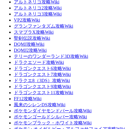
アルトネリコ攻略Wiki
アルトネリコ2攻略Wiki
アルトネリコ3攻略Wiki
VP2攻略Wiki
グランファンタズム攻略Wiki
スマブラX攻略Wiki
聖剣伝説攻略Wiki
DQMJ攻略Wiki
DQMJ2攻略Wiki
テリーのワンダーランド3D攻略Wiki
ドラクエソード攻略Wiki
ドラゴンクエスト6攻略Wiki
ドラゴンクエスト7攻略Wiki
ドラクエ8（3DS）攻略Wiki
ドラゴンクエスト9攻略Wiki
ドラゴンクエスト11攻略Wiki
FF12攻略Wiki
風来のシレンDS攻略Wiki
ポケモンダイヤモンドパール攻略Wiki
ポケモンゴールドシルバー攻略Wiki
ポケモンブラック・ホワイト攻略Wiki
ポケモン オメガルビー・アルファサファイア攻略Wiki