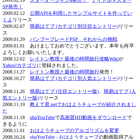
2009.02.19
スターオーシャン4発売！
、
アイドルマスター
SP発売！
2009.02.12
公開APIを利用したサンプルサイトを作ってい
くよ
リリース
2009.02.07
簡易はてブ (カテゴリ別注目エントリー)
リリー
ス
2009.01.29
バンブーブレードPSP それからの挑戦
2009.01.01 あけましておめでとうございます。本年も何卒
よろしくお願いいたします。
2008.12.02
レイトン教授と最後の時間旅行攻略Wiki
が
Yahoo!カテゴリ
に登録されました。
2008.11.27
レイトン教授と最後の時間旅行
発売！
2008.10.27
簡易はてブ (カテゴリ別人気エントリー)
リリー
ス
2008.11.26
簡易はてブ (注目エントリー版)
、
簡易はてブ (人
気エントリー版)
リリース
2008.11.19
教えて君.netでおはようチューブが紹介されまし
た
2008.11.18
ohaYouTube
で
高画質HD動画をダウンロード
で
きるように
2008.11.01
おはようチューブのアルゴリズムを変更
2008.10.24
ohaYouTube - おはようチューブ
の動画取得アル