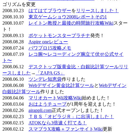
ゴリズムを変更
2008.10.23
はてはてブラウザー
を
リリースしました！
2008.10.10
東京ゲームショウ2008レポートその1
2008.10.07
レイトン教授と最後の時間旅行攻略Wiki
スター
ト！
2008.09.13
ポケットモンスタープラチナ
発売！
2008.08.28
Aspire oneレビュー
2008.07.24
パワプロ15攻略メモ
2008.07.19
レコ腕〜レコーディング腕立て伏せ公式サイ
ト〜
2008.06.12
デスクトップ版黄金比・白銀比計算ツールリリ
ースしました
→
「ZAPA GS」
2008.06.10
ツンデレ知恵袋
作りました
2008.06.08
Webデザイン黄金比計算ツール
と
Webデザイン
白銀比計算ツール
作りました
2008.04.06
マリオカートWii攻略Wiki
始めました！
2008.03.04
おはようチューブ
が1周年を迎えました！
2008.02.26
airappli.com
正式オープンしました！
2008.02.23
ＴＢＳ「オビラジＲ」に出演しました！
2008.02.15
ATOKなら3倍速く打てる！
2008.02.12
スマブラX攻略＋ファンサイトWiki
更新