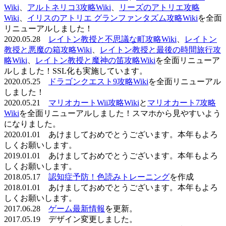
Wiki
、
アルトネリコ3攻略Wiki
、
リーズのアトリエ攻略
Wiki
、
イリスのアトリエ グランファンタズム攻略Wiki
を全面
リニューアルしました！
2020.05.28
レイトン教授と不思議な町攻略Wiki
、
レイトン
教授と悪魔の箱攻略Wiki
、
レイトン教授と最後の時間旅行攻
略Wiki
、
レイトン教授と魔神の笛攻略Wiki
を全面リニューア
ルしました！SSL化も実施しています。
2020.05.25
ドラゴンクエスト9攻略Wiki
を全面リニューアル
しました！
2020.05.21
マリオカートWii攻略Wiki
と
マリオカート7攻略
Wiki
を全面リニューアルしました！スマホから見やすいよう
になりました。
2020.01.01 あけましておめでとうございます。本年もよろ
しくお願いします。
2019.01.01 あけましておめでとうございます。本年もよろ
しくお願いします。
2018.05.17
認知症予防！色読みトレーニング
を作成
2018.01.01 あけましておめでとうございます。本年もよろ
しくお願いします。
2017.06.28
ゲーム最新情報
を更新。
2017.05.19 デザイン変更しました。