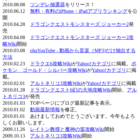
2010.08.08
ツンデレ抽選器
をリリース！
2010.06.12
無料・有料のiPhone・iPadアプリランキング
を公
開
2010.04.28
ドラゴンクエストモンスターズ ジョーカー2
発
売
2010.04.08
ドラゴンクエストモンスターズ ジョーカー2攻
略Wiki
開始
2010.03.08
ohaYouTube - 動画から音楽（MP3)だけ抽出する
方法
2010.02.23
ドラクエ6攻略Wiki
が
Yahoo!カテゴリ
に掲載。
ポ
ケモン ゴールド・シルバー攻略Wiki
が
Yahoo!カテゴリ
に掲
載。
2010.02.01
アルトネリコ3攻略Wiki
が
Yahoo!カテゴリ
に掲載
2010.01.28
ドラゴンクエスト6幻の大地攻略Wiki
開始、
アル
トネリコ3
が発売
2010.01.03 TOPページにブログ最新記事を表示。
2010.01.02
動画最新情報
を修正。
2010.01.01 あけましておめでとうございます。今年もよろ
しくお願いします。
2009.11.26
レイトン教授と魔神の笛攻略Wiki
開始
2009.10.13
アルトネリコ3攻略Wiki
開始