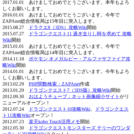
2017.01.01 あけましておめでとうございます。本年もよろ
しくお願いします。
2016.01.01 あけましておめでとうございます。今年で
ZAPAnet総合情報局は15年目に突入します。
2015.08.27
ドラクエ8（3DS）攻略Wiki
開始
2015.07.27
ドラゴンクエスト11 過ぎ去りし時を求めて 攻略
Wiki
開始
2015.01.01 あけましておめでとうございます。今年で
ZAPAnet総合情報局は14年目に突入します。
2014.11.18
ポケモン オメガルビー・アルファサファイア攻
略Wiki
開始
2014.01.01 あけましておめでとうございます。今年もよろ
しくお願いします。
2013.02.29
PHP関数検索：ZAPAnet
作成
2013.01.29
ドラゴンクエスト7（3DS版）攻略Wiki
開始
2012.09.30
おはようチューブ：ネット画像縮小サイト
がリ
ニューアルオープン！
2012.07.24
ドラゴンクエスト10攻略Wiki
、
ドラゴンクエス
ト11攻略Wiki
オープン！
2012.07.23
楽天kobo Touch活用メモ
開始
2012.05.30
ドラゴンクエストモンスターズ テリーのワンダ