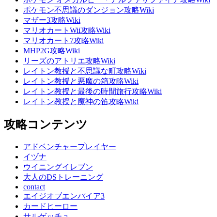
ポケモン不思議のダンジョン攻略Wiki
マザー3攻略Wiki
マリオカートWii攻略Wiki
マリオカート7攻略Wiki
MHP2G攻略Wiki
リーズのアトリエ攻略Wiki
レイトン教授と不思議な町攻略Wiki
レイトン教授と悪魔の箱攻略Wiki
レイトン教授と最後の時間旅行攻略Wiki
レイトン教授と魔神の笛攻略Wiki
攻略コンテンツ
アドベンチャープレイヤー
イヅナ
ウイニングイレブン
大人のDSトレーニング
contact
エイジオブエンパイア3
カードヒーロー
サルゲッチュ