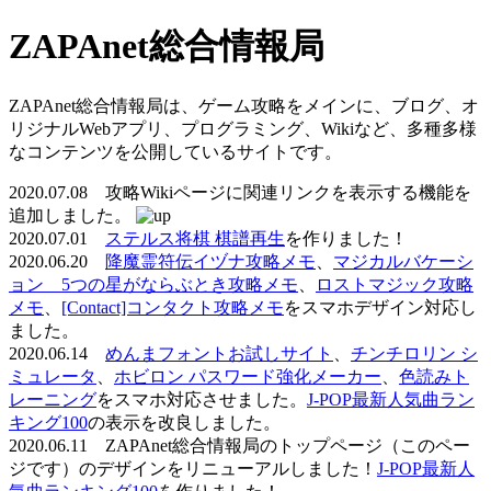
ZAPAnet総合情報局
ZAPAnet総合情報局は、ゲーム攻略をメインに、ブログ、オ
リジナルWebアプリ、プログラミング、Wikiなど、多種多様
なコンテンツを公開しているサイトです。
2020.07.08 攻略Wikiページに関連リンクを表示する機能を
追加しました。
2020.07.01
ステルス将棋 棋譜再生
を作りました！
2020.06.20
降魔霊符伝イヅナ攻略メモ
、
マジカルバケーシ
ョン 5つの星がならぶとき攻略メモ
、
ロストマジック攻略
メモ
、
[Contact]コンタクト攻略メモ
をスマホデザイン対応し
ました。
2020.06.14
めんまフォントお試しサイト
、
チンチロリン シ
ミュレータ
、
ホビロン パスワード強化メーカー
、
色読みト
レーニング
をスマホ対応させました。
J-POP最新人気曲ラン
キング100
の表示を改良しました。
2020.06.11 ZAPAnet総合情報局のトップページ（このペー
ジです）のデザインをリニューアルしました！
J-POP最新人