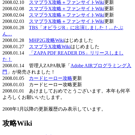
2008.02.10
スマブラX攻略＋ファンサイトWiki
更新
2008.02.08
スマブラX攻略＋ファンサイトWiki
更新
2008.02.04
スマブラX攻略＋ファンサイトWiki
更新
2008.02.03
スマブラX攻略＋ファンサイトWiki
更新
2008.01.28
TBS「オビラジR」に出演しました！…たぶ
ん…
2008.01.28
MHP2G攻略Wiki
はじめました
2008.01.27
スマブラX攻略Wiki
はじめました
2008.01.14
「ZAPA PDF READER DS」リリースしまし
た！
2008.01.14 管理人ZAPA執筆「
Adobe AIRプログラミング入
門
」が発売されました！
2008.01.05
カードヒーロー攻略
更新
2008.01.03 カードヒーロー攻略更新
2008.01.01 あけましておめでとうございます。本年も何卒
よろしくお願いいたします。
2008年1月以降の更新履歴のみ表示しています。
攻略Wiki