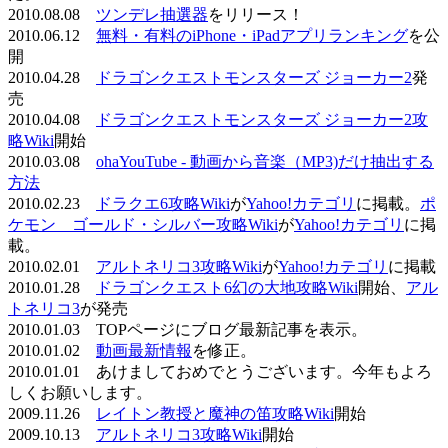
2010.08.08
ツンデレ抽選器
をリリース！
2010.06.12
無料・有料のiPhone・iPadアプリランキング
を公
開
2010.04.28
ドラゴンクエストモンスターズ ジョーカー2
発
売
2010.04.08
ドラゴンクエストモンスターズ ジョーカー2攻
略Wiki
開始
2010.03.08
ohaYouTube - 動画から音楽（MP3)だけ抽出する
方法
2010.02.23
ドラクエ6攻略Wiki
が
Yahoo!カテゴリ
に掲載。
ポ
ケモン ゴールド・シルバー攻略Wiki
が
Yahoo!カテゴリ
に掲
載。
2010.02.01
アルトネリコ3攻略Wiki
が
Yahoo!カテゴリ
に掲載
2010.01.28
ドラゴンクエスト6幻の大地攻略Wiki
開始、
アル
トネリコ3
が発売
2010.01.03 TOPページにブログ最新記事を表示。
2010.01.02
動画最新情報
を修正。
2010.01.01 あけましておめでとうございます。今年もよろ
しくお願いします。
2009.11.26
レイトン教授と魔神の笛攻略Wiki
開始
2009.10.13
アルトネリコ3攻略Wiki
開始