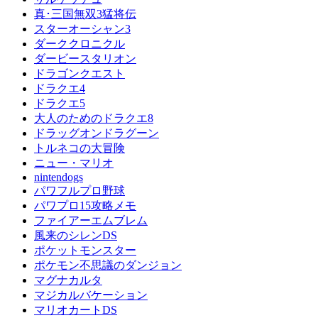
真･三国無双3猛将伝
スターオーシャン3
ダーククロニクル
ダービースタリオン
ドラゴンクエスト
ドラクエ4
ドラクエ5
大人のためのドラクエ8
ドラッグオンドラグーン
トルネコの大冒険
ニュー・マリオ
nintendogs
パワフルプロ野球
パワプロ15攻略メモ
ファイアーエムブレム
風来のシレンDS
ポケットモンスター
ポケモン不思議のダンジョン
マグナカルタ
マジカルバケーション
マリオカートDS