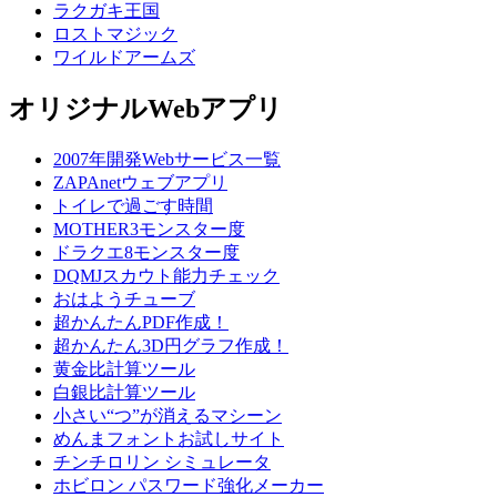
ラクガキ王国
ロストマジック
ワイルドアームズ
オリジナルWebアプリ
2007年開発Webサービス一覧
ZAPAnetウェブアプリ
トイレで過ごす時間
MOTHER3モンスター度
ドラクエ8モンスター度
DQMJスカウト能力チェック
おはようチューブ
超かんたんPDF作成！
超かんたん3D円グラフ作成！
黄金比計算ツール
白銀比計算ツール
小さい“つ”が消えるマシーン
めんまフォントお試しサイト
チンチロリン シミュレータ
ホビロン パスワード強化メーカー