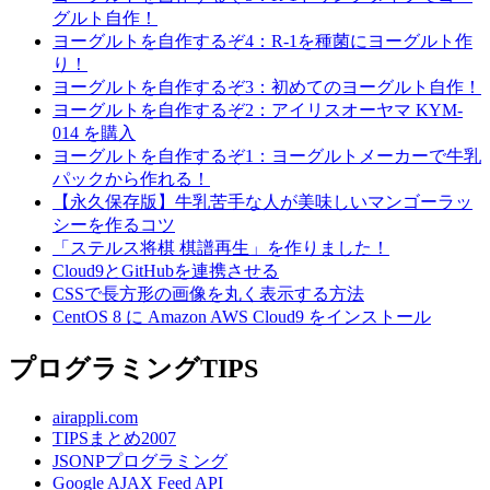
グルト自作！
ヨーグルトを自作するぞ4：R-1を種菌にヨーグルト作
り！
ヨーグルトを自作するぞ3：初めてのヨーグルト自作！
ヨーグルトを自作するぞ2：アイリスオーヤマ KYM-
014 を購入
ヨーグルトを自作するぞ1：ヨーグルトメーカーで牛乳
パックから作れる！
【永久保存版】牛乳苦手な人が美味しいマンゴーラッ
シーを作るコツ
「ステルス将棋 棋譜再生」を作りました！
Cloud9とGitHubを連携させる
CSSで長方形の画像を丸く表示する方法
CentOS 8 に Amazon AWS Cloud9 をインストール
プログラミングTIPS
airappli.com
TIPSまとめ2007
JSONPプログラミング
Google AJAX Feed API