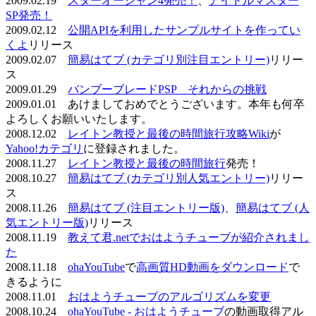
2009.02.19
スターオーシャン4発売！
、
アイドルマスター
SP発売！
2009.02.12
公開APIを利用したサンプルサイトを作ってい
くよ
リリース
2009.02.07
簡易はてブ (カテゴリ別注目エントリー)
リリー
ス
2009.01.29
バンブーブレードPSP それからの挑戦
2009.01.01 あけましておめでとうございます。本年も何卒
よろしくお願いいたします。
2008.12.02
レイトン教授と最後の時間旅行攻略Wiki
が
Yahoo!カテゴリ
に登録されました。
2008.11.27
レイトン教授と最後の時間旅行
発売！
2008.10.27
簡易はてブ (カテゴリ別人気エントリー)
リリー
ス
2008.11.26
簡易はてブ (注目エントリー版)
、
簡易はてブ (人
気エントリー版)
リリース
2008.11.19
教えて君.netでおはようチューブが紹介されまし
た
2008.11.18
ohaYouTube
で
高画質HD動画をダウンロード
で
きるように
2008.11.01
おはようチューブのアルゴリズムを変更
2008.10.24
ohaYouTube - おはようチューブ
の動画取得アル