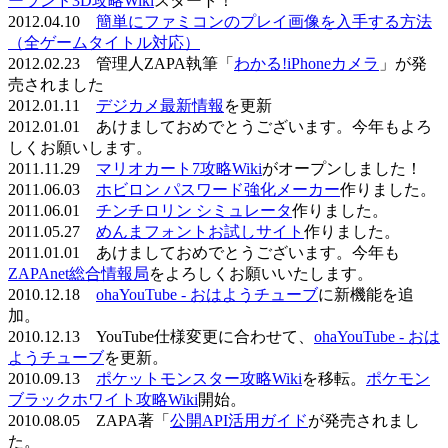
ーランド3D攻略Wiki
スタート！
2012.04.10
簡単にファミコンのプレイ画像を入手する方法
（全ゲームタイトル対応）
2012.02.23 管理人ZAPA執筆「
わかる!iPhoneカメラ
」が発
売されました
2012.01.11
デジカメ最新情報
を更新
2012.01.01 あけましておめでとうございます。今年もよろ
しくお願いします。
2011.11.29
マリオカート7攻略Wiki
がオープンしました！
2011.06.03
ホビロン パスワード強化メーカー
作りました。
2011.06.01
チンチロリン シミュレータ
作りました。
2011.05.27
めんまフォントお試しサイト
作りました。
2011.01.01 あけましておめでとうございます。今年も
ZAPAnet総合情報局
をよろしくお願いいたします。
2010.12.18
ohaYouTube - おはようチューブ
に新機能を追
加。
2010.12.13 YouTube仕様変更に合わせて、
ohaYouTube - おは
ようチューブ
を更新。
2010.09.13
ポケットモンスター攻略Wiki
を移転。
ポケモン
ブラックホワイト攻略Wiki
開始。
2010.08.05 ZAPA著「
公開API活用ガイド
が発売されまし
た。