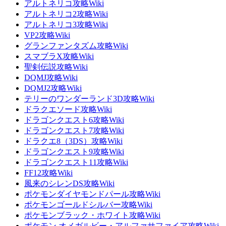
アルトネリコ攻略Wiki
アルトネリコ2攻略Wiki
アルトネリコ3攻略Wiki
VP2攻略Wiki
グランファンタズム攻略Wiki
スマブラX攻略Wiki
聖剣伝説攻略Wiki
DQMJ攻略Wiki
DQMJ2攻略Wiki
テリーのワンダーランド3D攻略Wiki
ドラクエソード攻略Wiki
ドラゴンクエスト6攻略Wiki
ドラゴンクエスト7攻略Wiki
ドラクエ8（3DS）攻略Wiki
ドラゴンクエスト9攻略Wiki
ドラゴンクエスト11攻略Wiki
FF12攻略Wiki
風来のシレンDS攻略Wiki
ポケモンダイヤモンドパール攻略Wiki
ポケモンゴールドシルバー攻略Wiki
ポケモンブラック・ホワイト攻略Wiki
ポケモン オメガルビー・アルファサファイア攻略Wiki