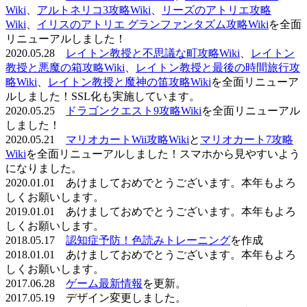
Wiki
、
アルトネリコ3攻略Wiki
、
リーズのアトリエ攻略
Wiki
、
イリスのアトリエ グランファンタズム攻略Wiki
を全面
リニューアルしました！
2020.05.28
レイトン教授と不思議な町攻略Wiki
、
レイトン
教授と悪魔の箱攻略Wiki
、
レイトン教授と最後の時間旅行攻
略Wiki
、
レイトン教授と魔神の笛攻略Wiki
を全面リニューア
ルしました！SSL化も実施しています。
2020.05.25
ドラゴンクエスト9攻略Wiki
を全面リニューアル
しました！
2020.05.21
マリオカートWii攻略Wiki
と
マリオカート7攻略
Wiki
を全面リニューアルしました！スマホから見やすいよう
になりました。
2020.01.01 あけましておめでとうございます。本年もよろ
しくお願いします。
2019.01.01 あけましておめでとうございます。本年もよろ
しくお願いします。
2018.05.17
認知症予防！色読みトレーニング
を作成
2018.01.01 あけましておめでとうございます。本年もよろ
しくお願いします。
2017.06.28
ゲーム最新情報
を更新。
2017.05.19 デザイン変更しました。