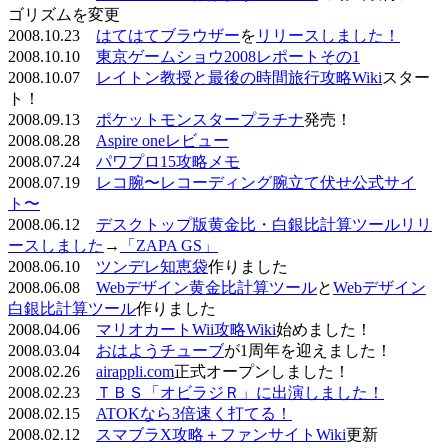
ゴリズムを変更
2008.10.23
はてはてブラウザー
を
リリースしました！
2008.10.10
東京ゲームショウ2008レポートその1
2008.10.07
レイトン教授と最後の時間旅行攻略Wiki
スター
ト！
2008.09.13
ポケットモンスタープラチナ
発売！
2008.08.28
Aspire oneレビュー
2008.07.24
パワプロ15攻略メモ
2008.07.19
レコ腕〜レコーディング腕立て伏せ公式サイ
ト〜
2008.06.12
デスクトップ版黄金比・白銀比計算ツールリリ
ースしました
→
「ZAPA GS」
2008.06.10
ツンデレ知恵袋
作りました
2008.06.08
Webデザイン黄金比計算ツール
と
Webデザイン
白銀比計算ツール
作りました
2008.04.06
マリオカートWii攻略Wiki
始めました！
2008.03.04
おはようチューブ
が1周年を迎えました！
2008.02.26
airappli.com
正式オープンしました！
2008.02.23
ＴＢＳ「オビラジＲ」に出演しました！
2008.02.15
ATOKなら3倍速く打てる！
2008.02.12
スマブラX攻略＋ファンサイトWiki
更新