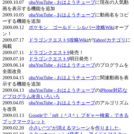
2009.10.07
ohaYouTube - おはようチューブ
に現在の人気動
画を表示する機能を追加
2009.10.05
ohaYouTube - おはようチューブ
に動画名をコピ
ーする機能を追加
2009.09.12
ポケモン ゴールド・シルバー攻略Wiki
オープ
ン！
2009.07.17
ドラゴンクエスト9攻略Wiki
が
Yahoo!カテゴリ
に
掲載
2009.07.11
ドラゴンクエスト9
発売！
2009.07.10
ドラゴンクエスト9
明日発売！
2009.06.14
ohaYouTube - おはようチューブ
のプログラムを
全面改良
2009.04.15
ohaYouTube - おはようチューブ
に関連動画を表
示する機能を追加
2009.04.13
ohaYouTube - おはようチューブ
の
iPhone対応な
どプログラム改良いろいろ
2009.04.05
ohaYouTube - おはようチューブ
のアルゴリズム
を改良
2009.03.13
Googleで「m9（＾Д＾）プギャー検索」できる
ブックマークレット
2009.02.20
小さい“つ”が消えるマシーン
を
作りました
。