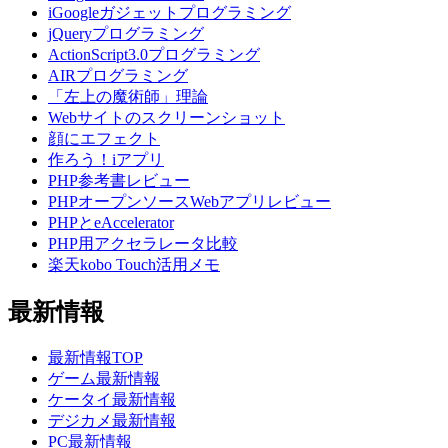
iGoogleガジェットプログラミング
jQueryプログラミング
ActionScript3.0プログラミング
AIRプログラミング
「左上の魔術師」理論
Webサイトのスクリーンショット
顔にエフェクト
作ろう！iアプリ
PHP参考書レビュー
PHPオープンソースWebアプリレビュー
PHPとeAccelerator
PHP用アクセラレータ比較
楽天kobo Touch活用メモ
最新情報
最新情報TOP
ゲーム最新情報
ケータイ最新情報
デジカメ最新情報
PC最新情報