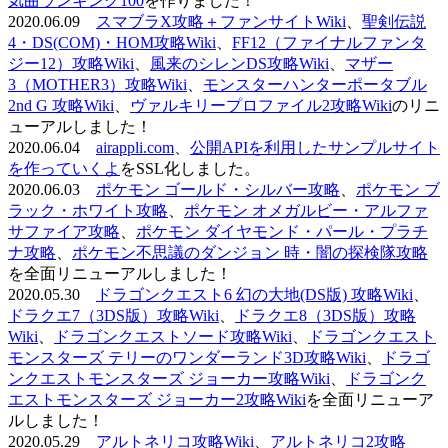
気曲ランキング100
を作りました！
2020.06.09
スマブラX攻略＋ファンサイトWiki
、
聖剣伝説
4・DS(COM)・HOM攻略Wiki
、
FF12（ファイナルファンタ
ジー12）攻略Wiki
、
風来のシレンDS攻略Wiki
、
マザー
3（MOTHER3）攻略Wiki
、
モンスターハンターポータブル
2nd G 攻略Wiki
、
ヴァルキリープロファイル2攻略Wiki
のリニ
ューアルしました！
2020.06.04
airappli.com
、
公開APIを利用したサンプルサイト
を作っていくよ
をSSL化しました。
2020.06.03
ポケモン ゴールド・シルバー攻略
、
ポケモン ブ
ラック・ホワイト攻略
、
ポケモン オメガルビー・アルファ
サファイア攻略
、
ポケモン ダイヤモンド・パール・プラチ
ナ攻略
、
ポケモン不思議のダンジョン 時・闇の探検隊攻略
を全面リニューアルしました！
2020.05.30
ドラゴンクエスト6 幻の大地(DS版) 攻略Wiki
、
ドラクエ7（3DS版）攻略Wiki
、
ドラクエ8（3DS版）攻略
Wiki
、
ドラゴンクエストソード攻略Wiki
、
ドラゴンクエスト
モンスターズ テリーのワンダーランド3D攻略Wiki
、
ドラゴ
ンクエストモンスターズ ジョーカー攻略Wiki
、
ドラゴンク
エストモンスターズ ジョーカー2攻略Wiki
を全面リニューア
ルしました！
2020.05.29
アルトネリコ攻略Wiki
、
アルトネリコ2攻略