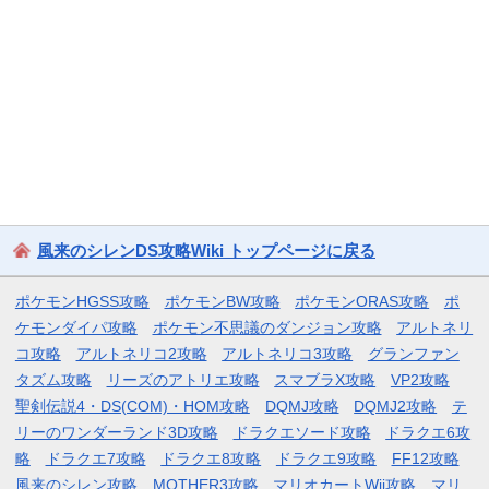
風来のシレンDS攻略Wiki トップページに戻る
ポケモンHGSS攻略
ポケモンBW攻略
ポケモンORAS攻略
ポ
ケモンダイパ攻略
ポケモン不思議のダンジョン攻略
アルトネリ
コ攻略
アルトネリコ2攻略
アルトネリコ3攻略
グランファン
タズム攻略
リーズのアトリエ攻略
スマブラX攻略
VP2攻略
聖剣伝説4・DS(COM)・HOM攻略
DQMJ攻略
DQMJ2攻略
テ
リーのワンダーランド3D攻略
ドラクエソード攻略
ドラクエ6攻
略
ドラクエ7攻略
ドラクエ8攻略
ドラクエ9攻略
FF12攻略
風来のシレン攻略
MOTHER3攻略
マリオカートWii攻略
マリ