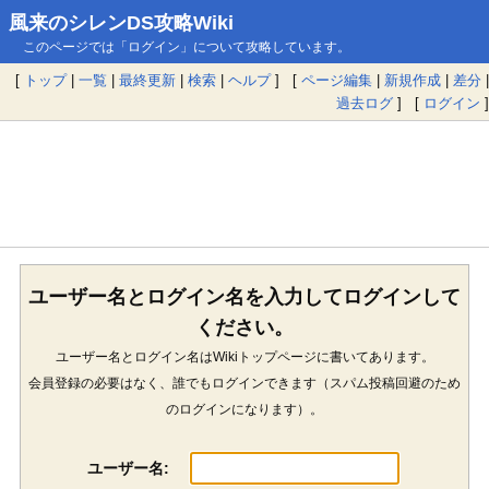
風来のシレンDS攻略Wiki
このページでは「ログイン」について攻略しています。
[
トップ
|
一覧
|
最終更新
|
検索
|
ヘルプ
] [
ページ編集
|
新規作成
|
差分
|
過去ログ
] [
ログイン
]
ユーザー名とログイン名を入力してログインして
ください。
ユーザー名とログイン名はWikiトップページに書いてあります。
会員登録の必要はなく、誰でもログインできます（スパム投稿回避のため
のログインになります）。
ユーザー名: