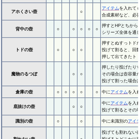
アイテム
を入れて
アホくさい壺
○
合成素材など、必
押すとHPとちから
背中の壺
○
○
○
○
○
シリーズ全体を通
押すとぬすっトド
トドの壺
○
○
○
投げて割ると、回
押して出てきたト
押したり投げたり
魔物のるつぼ
○
○
その場合は壺容量が
投げて割った場合は
倉庫の壺
○
○
○
○
○
中に
アイテム
を入
中に
アイテム
を入
底抜けの壺
○
○
投げて割るとその
識別の壺
○
○
中に未識別の
アイ
投げても割れない
割れない壺
○
投げるとどこかに