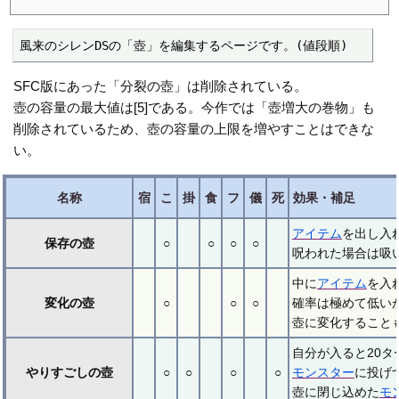
風来のシレンDSの「壺」を編集するページです。(値段順)
SFC版にあった「分裂の壺」は削除されている。
壺の容量の最大値は[5]である。今作では「壺増大の巻物」も
削除されているため、壺の容量の上限を増やすことはできな
い。
名称
宿
こ
掛
食
フ
儀
死
効果・補足
アイテム
を出し入
保存の壺
○
○
○
○
呪われた場合は吸
中に
アイテム
を入
変化の壺
○
○
○
確率は極めて低い
壺に変化することも
自分が入ると20
やりすごしの壺
○
○
○
○
モンスター
に投げ
壺に閉じ込めた
モ