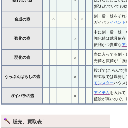
(呪われていても
剣・盾・杖をそれ
合成の壺
○
○
○
ガイバラ
イベント
中に剣・盾・杖・
強化の壺
○
強化値は武具依存（
便利かつ貴重な
ア
壺に入ってる剣・
弱化の壺
○
売値と買値が「強
投げて(ころんで
うっぷんばらしの壺
○
SFC版では爆発し
モンスター
ハウス
アイテム
を入れて
ガイバラの壺
○
値段が高いので、
販売、買取表
†