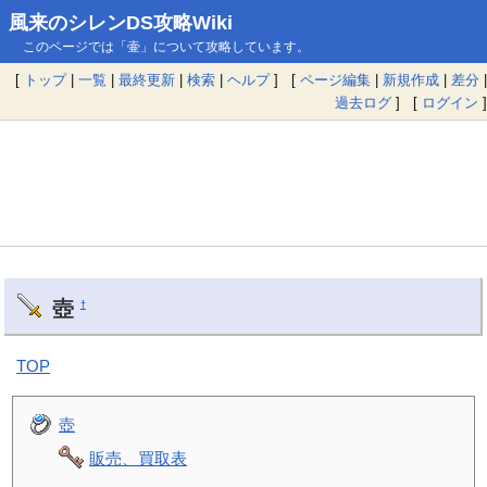
風来のシレンDS攻略Wiki
このページでは「壷」について攻略しています。
[
トップ
|
一覧
|
最終更新
|
検索
|
ヘルプ
] [
ページ編集
|
新規作成
|
差分
|
過去ログ
] [
ログイン
]
壺
†
TOP
壺
販売、買取表