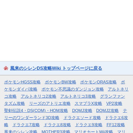
風来のシレンDS攻略Wiki トップページに戻る
ポケモンHGSS攻略
ポケモンBW攻略
ポケモンORAS攻略
ポ
ケモンダイパ攻略
ポケモン不思議のダンジョン攻略
アルトネリ
コ攻略
アルトネリコ2攻略
アルトネリコ3攻略
グランファン
タズム攻略
リーズのアトリエ攻略
スマブラX攻略
VP2攻略
聖剣伝説4・DS(COM)・HOM攻略
DQMJ攻略
DQMJ2攻略
テ
リーのワンダーランド3D攻略
ドラクエソード攻略
ドラクエ6攻
略
ドラクエ7攻略
ドラクエ8攻略
ドラクエ9攻略
FF12攻略
風来のシレン攻略
MOTHER3攻略
マリオカートWii攻略
マリ