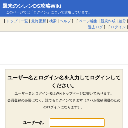
風来のシレンDS攻略Wiki
このページでは「ログイン」について攻略しています。
[
トップ
|
一覧
|
最終更新
|
検索
|
ヘルプ
] [
ページ編集
|
新規作成
|
差分
|
過去ログ
] [
ログイン
]
ユーザー名とログイン名を入力してログインして
ください。
ユーザー名とログイン名はWikiトップページに書いてあります。
会員登録の必要はなく、誰でもログインできます（スパム投稿回避のため
のログインになります）。
ユーザー名: