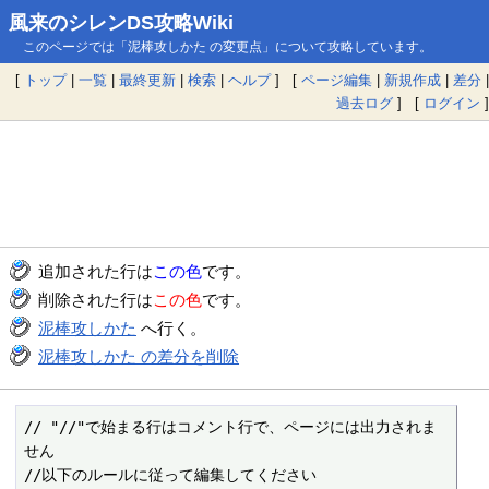
風来のシレンDS攻略Wiki
このページでは「泥棒攻しかた の変更点」について攻略しています。
[
トップ
|
一覧
|
最終更新
|
検索
|
ヘルプ
] [
ページ編集
|
新規作成
|
差分
|
過去ログ
] [
ログイン
]
追加された行は
この色
です。
削除された行は
この色
です。
泥棒攻しかた
へ行く。
泥棒攻しかた の差分を削除
// "//"で始まる行はコメント行で、ページには出力されま
せん

//以下のルールに従って編集してください
