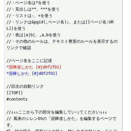
//・ページ名は*を使う

//・見出しは**、***を使う

//・リストは-、+を使う

//・リンクは&pgid(,ページ名);、または[[ページ名:UR
L]]を使う

//・表は|a|b|、,a,bを使う

//・その他のルールは、テキスト整形のルールを表示するの
リンクで確認

*泥棒攻しかた [#jd0f2f01]
*泥棒しかた [#jd0f2f01]
//目次の自動リンク

[[TOP]]

#contents

//↓↓↓ここから下の部分を編集していってください↓↓↓

// 風来のシレンDSの「泥棒攻しかた」を編集するページで
す。
